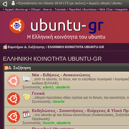
•
Εγκατάσταση του Ubuntu 18.04 LTS (με εικόνες)
•
Αρχικές οδηγίες Ubuntu.
•
Αρχική Ubuntu-gr
•
Οδηγοί - How to - Tutorials
•
Περιοδικό Ubuntistas
•
Web Chat
•
Imagebin
Ευρετήριο Δ. Συζήτησης
‹
ΕΛΛΗΝΙΚΗ ΚΟΙΝΟΤΗΤΑ UBUNTU-GR
ΕΛΛΗΝΙΚΗ ΚΟΙΝΟΤΗΤΑ UBUNTU-GR
Δ. Συζήτηση
Νέα - Ειδήσεις - Ανακοινώσεις
...από το ubuntu, το linux, και το ελεύθερο λογισμικό / λογισμι
κώδικα (ΕΛ/ΛΑΚ)
Συντονιστές:
adem1
,
ubuderix
Γενικά
...οδηγοί-προτάσεις-ιδέες-σχόλια για το forum, την κοινότητα, 
Συντονιστής:
Geochr
Εκδηλώσεις - Συναντήσεις - Ενέργειες & Υλικό 
...του ubuntu-gr και άλλων κοινοτήτων (Ανακοινώσεις, Συζητήσε
Οργάνωση)
Συντονιστές:
Geochr
,
ubuderix