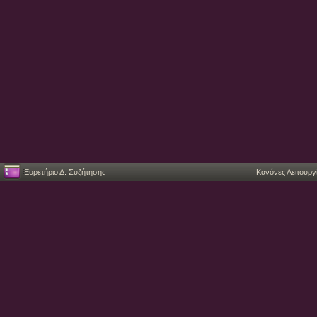
Ευρετήριο Δ. Συζήτησης
Κανόνες Λειτουργ