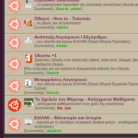
Περιοδικό Ubuntistas
...το ηλεκτρονικό περιοδικό της ελληνικής κοινότητας ubuntu-g
Συντονιστές:
Geochr
,
adem1
Οδηγοί - How to - Tutorials
...το μέρος για να ξεκινήσετε!
Συντονιστής:
adem1
Ανάπτυξη Λογισμικού / Αλγόριθμοι
...του ubuntu και έργων ΕΛ/ΛΑΚ (Έργα-Οδηγοί-Προτάσεις)
Συντονιστής:
konnn
Ubuntu +1
Εκδόσεις Ubuntu υπό ανάπτυξη (alpha, beta κλπ), δοκιμές (tes
σφάλματα (bugs).
Eδώ συζητάμε για την εκάστοτε δοκιμαστική έκδοση του Ubuntu.
Συντονιστής:
Geochr
Μεταφράσεις Λογισμικού
...του ubuntu και έργων ΕΛ/ΛΑΚ (Έργα-Οδηγοί-Εργαλεία-Προτά
Σχόλια)
Συντονιστής:
Geochr
Το Σχολείο του Φόρουμ - Ασύγχρονα Μαθήματα
...ασύγχρονα μαθήματα από τους guru της κοινότητας
Συντονιστής:
the_eye
ΕΛ/ΛΑΚ - Φιλοσοφία και Ιστορία
...σχετικά με το ελεύθερο λογισμικό (άρθρα μελών - αναδημοσιε
συζητήσεις)
Συντονιστής:
ubuderix