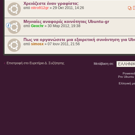
Χρειάζεστε έναν γραφίστα;
από
nitro912gr
» 29 Οκτ 2011, 14:26
Μηνιαίες αναφορές κοινότητας Ubuntu-gr
από
Geochr
» 30 Μαρ 2012, 19:38
Πως να οργανώσετε μια εξαιρετική συνάντηση για Ub
από
simosx
» 07 Ιουν 2011, 21:56
Επιστροφή στο Ευρετήριο Δ. Συζήτησης
Μετάβαση σε:
Powered
Pro Ubuntu 
Ελληνική μ