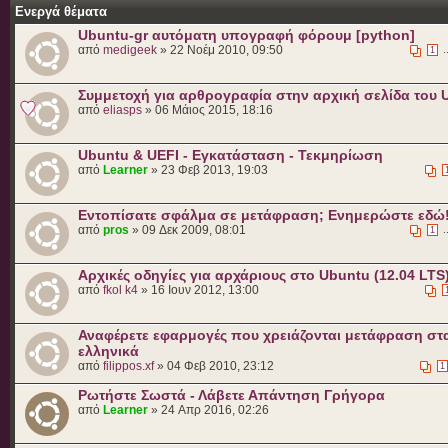
Ενεργά θέματα
Ubuntu-gr αυτόματη υπογραφή φόρουμ [python]
από
medigeek
» 22 Νοέμ 2010, 09:50
.
1
Συμμετοχή για αρθρογραφία στην αρχική σελίδα του 
από
eliasps
» 06 Μάιος 2015, 18:16
Ubuntu & UEFI - Εγκατάσταση - Τεκμηρίωση
από
Learner
» 23 Φεβ 2013, 19:03
Εντοπίσατε σφάλμα σε μετάφραση; Ενημερώστε εδώ
από
pros
» 09 Δεκ 2009, 08:01
.
1
Αρχικές οδηγίες για αρχάριους στο Ubuntu (12.04 LTS
από
fkol k4
» 16 Ιουν 2012, 13:00
Αναφέρετε εφαρμογές που χρειάζονται μετάφραση στ
ελληνικά
από
filippos.xf
» 04 Φεβ 2010, 23:12
1
Ρωτήστε Σωστά - Λάβετε Απάντηση Γρήγορα
από
Learner
» 24 Απρ 2016, 02:26