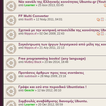
Nέο κανάλι της Ελληνικής κοινότητας Ubuntu-gr (Yout
από
Learner
» 25 Ιουν 2013, 03:45
FF Multi Converter
από
Ilias95
» 12 Νοέμ 2011, 04:01
.
1
Σχετικά με την κεντρική ιστοσελίδα της κοινότητας Ub
από
filippos.xf
» 02 Οκτ 2009, 22:43
.
1
Συγκέντρωση των έργων λογισμικού από μέλη της κο
από
filippos.xf
» 21 Αύγ 2011, 22:13
Free programming books! (any language)
από
Muttley Black
» 23 Ιαν 2014, 18:46
Προτάσεις άρθρων προς τους συντάκτες
από
sudobash
» 28 Μαρ 2009, 23:18
Γράψε και εσύ στο περιοδικό Ubuntistas !
από
Geochr
» 12 Ιαν 2012, 00:10
Συμβουλές αναβάθμισης διανομής Ubuntu.
από
Learner
» 20 Οκτ 2012, 00:59