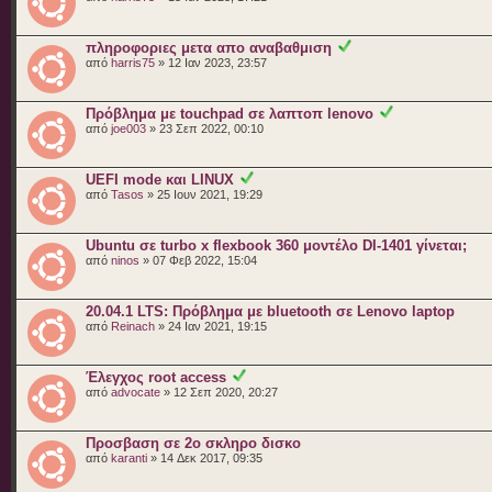
πληροφοριες μετα απο αναβαθμιση
από
harris75
» 12 Ιαν 2023, 23:57
Πρόβλημα με touchpad σε λαπτοπ lenovo
από
joe003
» 23 Σεπ 2022, 00:10
UEFI mode και LINUX
από
Tasos
» 25 Ιουν 2021, 19:29
Ubuntu σε turbo x flexbook 360 μοντέλο DI-1401 γίνεται;
από
ninos
» 07 Φεβ 2022, 15:04
20.04.1 LTS: Πρόβλημα με bluetooth σε Lenovo laptop
από
Reinach
» 24 Ιαν 2021, 19:15
Έλεγχος root access
από
advocate
» 12 Σεπ 2020, 20:27
Προσβαση σε 2ο σκληρο δισκο
από
karanti
» 14 Δεκ 2017, 09:35