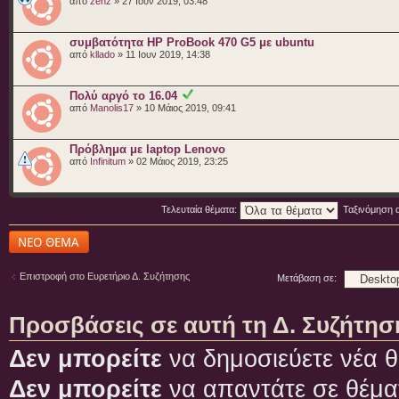
από
zenz
» 27 Ιουν 2019, 03:48
συμβατότητα HP ProBook 470 G5 με ubuntu
από
kllado
» 11 Ιουν 2019, 14:38
Πολύ αργό το 16.04
από
Manolis17
» 10 Μάιος 2019, 09:41
Πρόβλημα με laptop Lenovo
από
Infinitum
» 02 Μάιος 2019, 23:25
Τελευταία θέματα:
Ταξινόμηση 
Δημιουργία νέου
θέματος
Επιστροφή στο Ευρετήριο Δ. Συζήτησης
Μετάβαση σε:
Προσβάσεις σε αυτή τη Δ. Συζήτησ
Δεν μπορείτε
να δημοσιεύετε νέα θ
Δεν μπορείτε
να απαντάτε σε θέμα