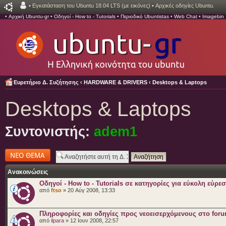
•
Εγκατάσταση του Ubuntu 18.04 LTS (με εικόνες)
•
Αρχικές οδηγίες Ubuntu.
•
Αρχική Ubuntu-gr
•
Οδηγοί - How to - Tutorials
•
Περιοδικό Ubuntistas
•
Web Chat
•
Imagebin
Ευρετήριο Δ. Συζήτησης
‹
HARDWARE & DRIVERS
‹
Desktops & Laptops
Desktops & Laptops
Συντονιστής:
adem1
Δημιουργία νέου
θέματος
Ανακοινώσεις
Οδηγοί - How to - Tutorials σε κατηγορίες για εύκολη εύρε
από
ftso
» 20 Αύγ 2008, 13:33
Πληροφορίες και οδηγίες προς νεοεισερχόμενους στο for
από
ilpara
» 12 Ιουν 2008, 22:57