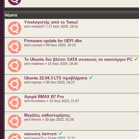
Θέματα
Υπολογιστής από το Temu!
από
minios67
» 17 Ιούλ 2025, 16:51
Firmware update for UEFI dbx
από
costasl
» 09 Ιουν 2025, 10:22
Το Ubuntu δεν βλέπει SATA συσκευές σε καινούργιο PC
από
matthew
» 15 Ιούλ 2024, 19:30
Ubuntu 22.04.3 LTS πρoβλήματα
από
topmar
» 09 Οκτ 2023, 19:27
Αγορά BMAX B7 Pro
από
krometes
» 15 Απρ 2023, 21:07
Μεγάλες καθυστερήσεις
από
Renos
» 20 Δεκ 2022, 01:36
εκκινιση λαπτοπ
από
harris75
» 15 Ιαν 2023, 17:21