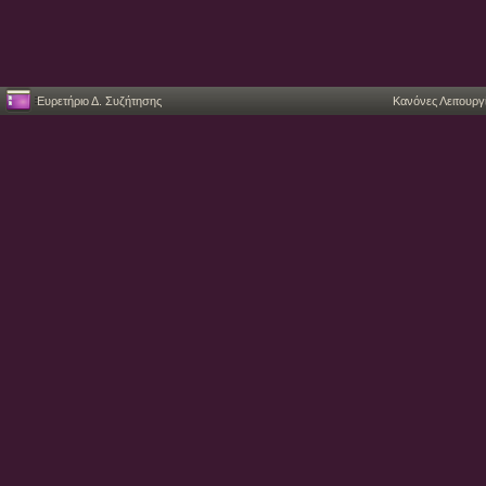
Ευρετήριο Δ. Συζήτησης
Κανόνες Λειτουργ