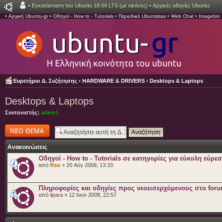
•
Εγκατάσταση του Ubuntu 18.04 LTS (με εικόνες)
•
Αρχικές οδηγίες Ubuntu.
•
Αρχική Ubuntu-gr
•
Οδηγοί - How to - Tutorials
•
Περιοδικό Ubuntistas
•
Web Chat
•
Imagebin
Ευρετήριο Δ. Συζήτησης
‹
HARDWARE & DRIVERS
‹
Desktops & Laptops
Desktops & Laptops
Συντονιστής:
adem1
Δημιουργία νέου
θέματος
Ανακοινώσεις
Οδηγοί - How to - Tutorials σε κατηγορίες για εύκολη εύρε
από
ftso
» 20 Αύγ 2008, 13:33
Πληροφορίες και οδηγίες προς νεοεισερχόμενους στο for
από
ilpara
» 12 Ιουν 2008, 22:57