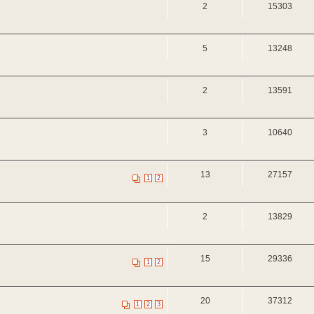
2
15303
5
13248
2
13591
3
10640
13
27157
1
2
2
13829
15
29336
1
2
20
37312
1
2
3