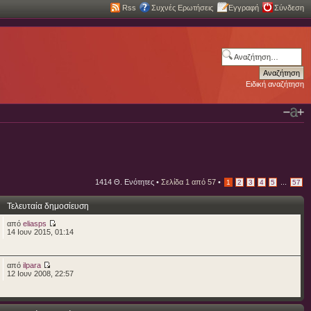
Rss
Συχνές Ερωτήσεις
Εγγραφή
Σύνδεση
Ειδική αναζήτηση
1414 Θ. Ενότητες •
Σελίδα
1
από
57
•
...
1
2
3
4
5
57
Τελευταία δημοσίευση
από
eliasps
14 Ιουν 2015, 01:14
από
ilpara
12 Ιουν 2008, 22:57