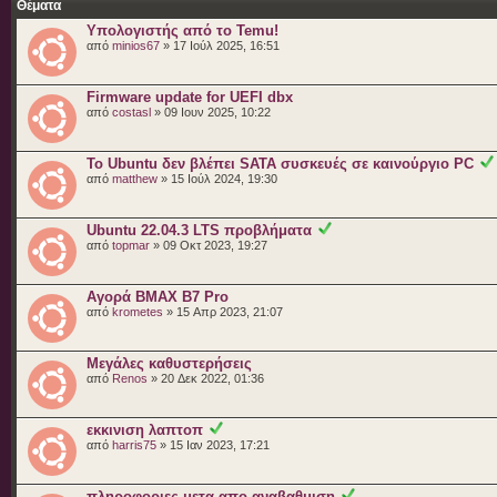
Θέματα
Υπολογιστής από το Temu!
από
minios67
» 17 Ιούλ 2025, 16:51
Firmware update for UEFI dbx
από
costasl
» 09 Ιουν 2025, 10:22
Το Ubuntu δεν βλέπει SATA συσκευές σε καινούργιο PC
από
matthew
» 15 Ιούλ 2024, 19:30
Ubuntu 22.04.3 LTS πρoβλήματα
από
topmar
» 09 Οκτ 2023, 19:27
Αγορά BMAX B7 Pro
από
krometes
» 15 Απρ 2023, 21:07
Μεγάλες καθυστερήσεις
από
Renos
» 20 Δεκ 2022, 01:36
εκκινιση λαπτοπ
από
harris75
» 15 Ιαν 2023, 17:21
πληροφοριες μετα απο αναβαθμιση