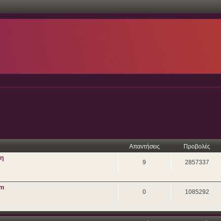
Απαντήσεις
Προβολές
ση
9
2857337
um
0
1085292