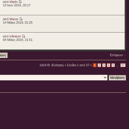
από
kllado
13 Ιουν 2019, 20:17
από
Maras
14 Μάιος 2019, 01:25
από
Infinitum
04 Μάιος 2019, 21:51
Επόμενο
1414 Θ. Ενότητες •
Σελίδα
1
από
57
•
...
1
2
3
4
5
57