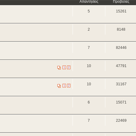
Απαντήσεις
Προβολές
5
15261
2
8148
7
82446
10
47791
1
2
10
31167
1
2
6
15071
7
22469