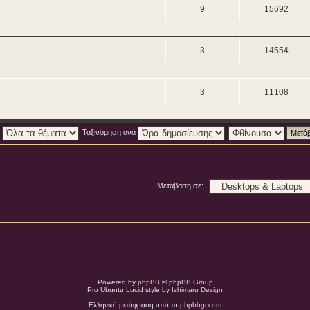
9
15692
3
14554
3
11108
:
Ταξινόμηση ανά
Μετάβαση σε:
Powered by
phpBB
© phpBB Group
Pro Ubuntu Lucid style by
Ishimaru Design
Ελληνική μετάφραση από το
phpbbgr.com