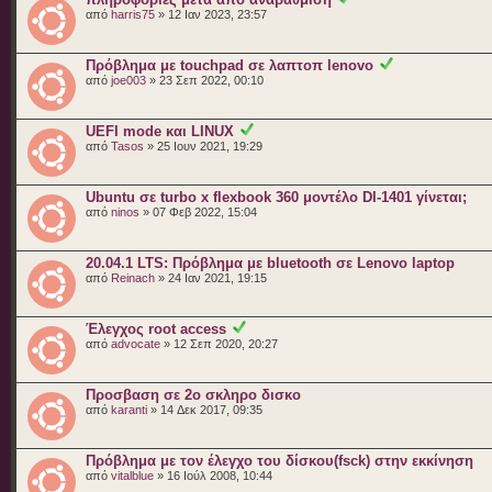
από
harris75
» 12 Ιαν 2023, 23:57
Πρόβλημα με touchpad σε λαπτοπ lenovo
από
joe003
» 23 Σεπ 2022, 00:10
UEFI mode και LINUX
από
Tasos
» 25 Ιουν 2021, 19:29
Ubuntu σε turbo x flexbook 360 μοντέλο DI-1401 γίνεται;
από
ninos
» 07 Φεβ 2022, 15:04
20.04.1 LTS: Πρόβλημα με bluetooth σε Lenovo laptop
από
Reinach
» 24 Ιαν 2021, 19:15
Έλεγχος root access
από
advocate
» 12 Σεπ 2020, 20:27
Προσβαση σε 2ο σκληρο δισκο
από
karanti
» 14 Δεκ 2017, 09:35
Πρόβλημα με τον έλεγχο του δίσκου(fsck) στην εκκίνηση
από
vitalblue
» 16 Ιούλ 2008, 10:44