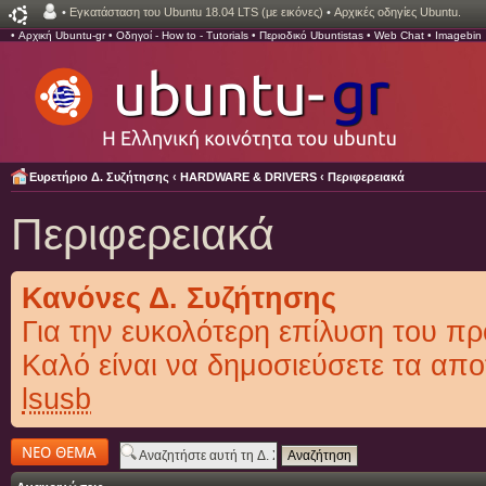
•
Εγκατάσταση του Ubuntu 18.04 LTS (με εικόνες)
•
Αρχικές οδηγίες Ubuntu.
•
Αρχική Ubuntu-gr
•
Οδηγοί - How to - Tutorials
•
Περιοδικό Ubuntistas
•
Web Chat
•
Imagebin
Ευρετήριο Δ. Συζήτησης
‹
HARDWARE & DRIVERS
‹
Περιφερειακά
Περιφερειακά
Κανόνες Δ. Συζήτησης
Για την ευκολότερη επίλυση του π
Καλό είναι να δημοσιεύσετε τα απο
lsusb
Δημιουργία νέου
θέματος