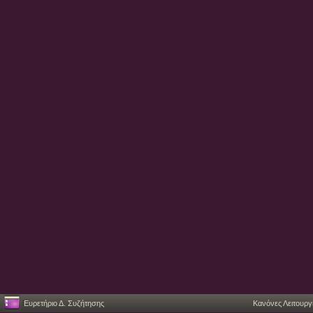
Ευρετήριο Δ. Συζήτησης
Κανόνες Λειτουργ