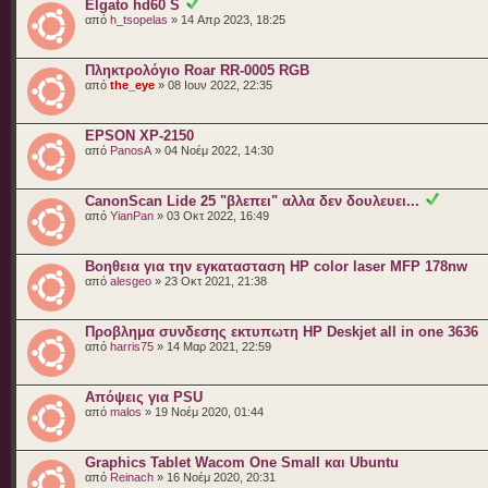
Elgato hd60 S
από
h_tsopelas
» 14 Απρ 2023, 18:25
Πληκτρολόγιο Roar RR-0005 RGB
από
the_eye
» 08 Ιουν 2022, 22:35
EPSON XP-2150
από
PanosA
» 04 Νοέμ 2022, 14:30
CanonScan Lide 25 "βλεπει" αλλα δεν δουλευει...
από
YianPan
» 03 Οκτ 2022, 16:49
Βοηθεια για την εγκατασταση HP color laser MFP 178nw
από
alesgeo
» 23 Οκτ 2021, 21:38
Προβλημα συνδεσης εκτυπωτη HP Deskjet all in one 3636
από
harris75
» 14 Μαρ 2021, 22:59
Απόψεις για PSU
από
malos
» 19 Νοέμ 2020, 01:44
Graphics Tablet Wacom One Small και Ubuntu
από
Reinach
» 16 Νοέμ 2020, 20:31