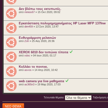
Δεν βλέπω τους εκτυπωτές.
από
minios67
» 15 Οκτ 2020, 09:02
Εγκατάσταση πολυμημηχανήματος HP Laser MFP 137fnw
από
dim459
» 13 Σεπ 2020, 13:47
Ευθυγράμμιση μελανιών
από
Zoh
» 25 Αύγ 2020, 20:36
XEROX 6010 δεν τυπώνει τίποτα
από
xdoc
» 04 Ιουν 2020, 01:17
Κολλάει το ποντικι.
από
asvos
» 14 Απρ 2020, 10:42
web camera για live μαθηματα
από
as365n3
» 19 Μαρ 2020, 17:03
Τελευταία θέματα:
Ταξινόμηση 
Δημιουργία νέου
θέματος