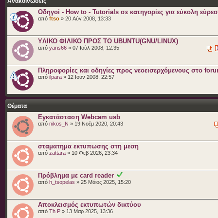
Ανακοινώσεις
Οδηγοί - How to - Tutorials σε κατηγορίες για εύκολη εύρε
από
ftso
» 20 Αύγ 2008, 13:33
YΛΙΚΟ ΦΙΛΙΚΟ ΠΡΟΣ ΤΟ UBUNTU(GNU/LINUX)
από
yaris66
» 07 Ιούλ 2008, 12:35
Πληροφορίες και οδηγίες προς νεοεισερχόμενους στο for
από
ilpara
» 12 Ιουν 2008, 22:57
Θέματα
Εγκατάσταση Webcam usb
από
nikos_N
» 19 Νοέμ 2020, 20:43
σταματημα εκτυπωσης στη μεση
από
zattara
» 10 Φεβ 2026, 23:34
Πρόβλημα με card reader
από
h_tsopelas
» 25 Μάιος 2025, 15:20
Αποκλεισμός εκτυπωτών δικτύου
από
Th P
» 13 Μαρ 2025, 13:36