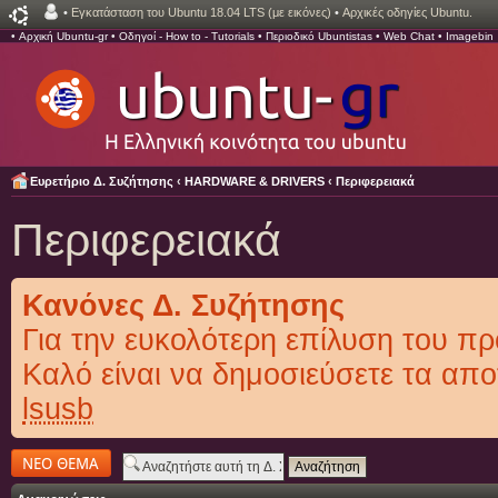
•
Εγκατάσταση του Ubuntu 18.04 LTS (με εικόνες)
•
Αρχικές οδηγίες Ubuntu.
•
Αρχική Ubuntu-gr
•
Οδηγοί - How to - Tutorials
•
Περιοδικό Ubuntistas
•
Web Chat
•
Imagebin
Ευρετήριο Δ. Συζήτησης
‹
HARDWARE & DRIVERS
‹
Περιφερειακά
Περιφερειακά
Κανόνες Δ. Συζήτησης
Για την ευκολότερη επίλυση του π
Καλό είναι να δημοσιεύσετε τα απο
lsusb
Δημιουργία νέου
θέματος