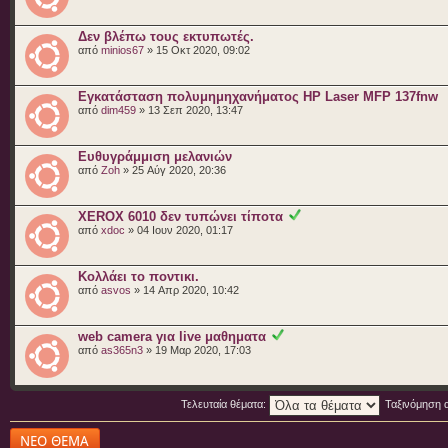
Δεν βλέπω τους εκτυπωτές.
από
minios67
» 15 Οκτ 2020, 09:02
Εγκατάσταση πολυμημηχανήματος HP Laser MFP 137fnw
από
dim459
» 13 Σεπ 2020, 13:47
Ευθυγράμμιση μελανιών
από
Zoh
» 25 Αύγ 2020, 20:36
XEROX 6010 δεν τυπώνει τίποτα
από
xdoc
» 04 Ιουν 2020, 01:17
Κολλάει το ποντικι.
από
asvos
» 14 Απρ 2020, 10:42
web camera για live μαθηματα
από
as365n3
» 19 Μαρ 2020, 17:03
Τελευταία θέματα:
Ταξινόμηση 
Δημιουργία νέου
θέματος