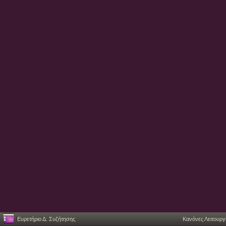
Ευρετήριο Δ. Συζήτησης
Κανόνες Λειτουργ