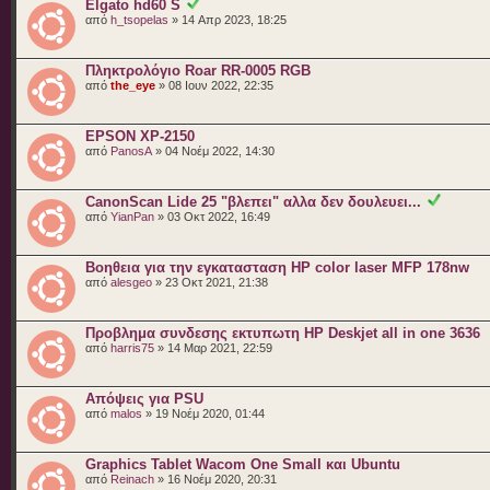
Elgato hd60 S
από
h_tsopelas
» 14 Απρ 2023, 18:25
Πληκτρολόγιο Roar RR-0005 RGB
από
the_eye
» 08 Ιουν 2022, 22:35
EPSON XP-2150
από
PanosA
» 04 Νοέμ 2022, 14:30
CanonScan Lide 25 "βλεπει" αλλα δεν δουλευει...
από
YianPan
» 03 Οκτ 2022, 16:49
Βοηθεια για την εγκατασταση HP color laser MFP 178nw
από
alesgeo
» 23 Οκτ 2021, 21:38
Προβλημα συνδεσης εκτυπωτη HP Deskjet all in one 3636
από
harris75
» 14 Μαρ 2021, 22:59
Απόψεις για PSU
από
malos
» 19 Νοέμ 2020, 01:44
Graphics Tablet Wacom One Small και Ubuntu
από
Reinach
» 16 Νοέμ 2020, 20:31