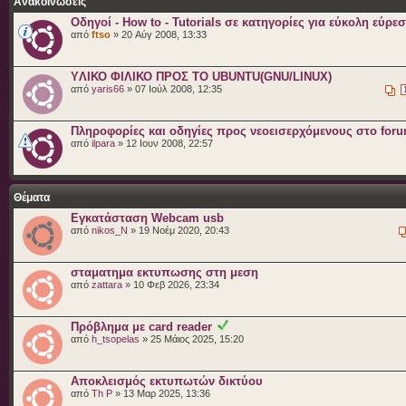
Ανακοινώσεις
Οδηγοί - How to - Tutorials σε κατηγορίες για εύκολη εύρε
από
ftso
» 20 Αύγ 2008, 13:33
YΛΙΚΟ ΦΙΛΙΚΟ ΠΡΟΣ ΤΟ UBUNTU(GNU/LINUX)
από
yaris66
» 07 Ιούλ 2008, 12:35
Πληροφορίες και οδηγίες προς νεοεισερχόμενους στο for
από
ilpara
» 12 Ιουν 2008, 22:57
Θέματα
Εγκατάσταση Webcam usb
από
nikos_N
» 19 Νοέμ 2020, 20:43
σταματημα εκτυπωσης στη μεση
από
zattara
» 10 Φεβ 2026, 23:34
Πρόβλημα με card reader
από
h_tsopelas
» 25 Μάιος 2025, 15:20
Αποκλεισμός εκτυπωτών δικτύου
από
Th P
» 13 Μαρ 2025, 13:36