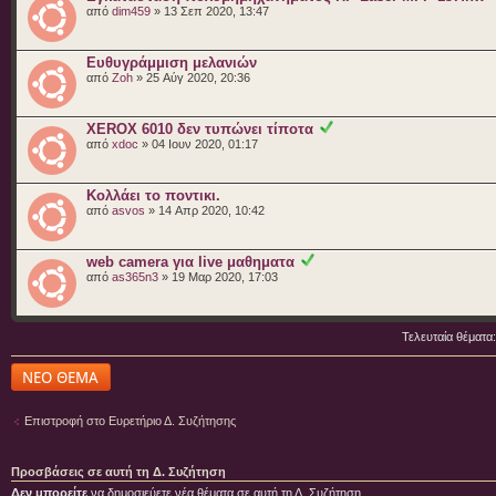
από
dim459
» 13 Σεπ 2020, 13:47
Ευθυγράμμιση μελανιών
από
Zoh
» 25 Αύγ 2020, 20:36
XEROX 6010 δεν τυπώνει τίποτα
από
xdoc
» 04 Ιουν 2020, 01:17
Κολλάει το ποντικι.
από
asvos
» 14 Απρ 2020, 10:42
web camera για live μαθηματα
από
as365n3
» 19 Μαρ 2020, 17:03
Τελευταία θέματα
Δημιουργία νέου
θέματος
Επιστροφή στο Ευρετήριο Δ. Συζήτησης
Προσβάσεις σε αυτή τη Δ. Συζήτηση
Δεν μπορείτε
να δημοσιεύετε νέα θέματα σε αυτή τη Δ. Συζήτηση