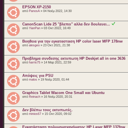
EPSON XP-2150
από
PanosA
» 04 Νοέμ 2022, 14:30
CanonScan Lide 25 "βλεπει" αλλα δεν δουλευει...
από
YianPan
» 03 Οκτ 2022, 16:49
Βοηθεια για την εγκατασταση HP color laser MFP 178nw
από
alesgeo
» 23 Οκτ 2021, 21:38
Προβλημα συνδεσης εκτυπωτη HP Deskjet all in one 3636
από
harris75
» 14 Μαρ 2021, 22:59
Απόψεις για PSU
από
malos
» 19 Νοέμ 2020, 01:44
Graphics Tablet Wacom One Small και Ubuntu
από
Reinach
» 16 Νοέμ 2020, 20:31
Δεν βλέπω τους εκτυπωτές.
από
minios67
» 15 Οκτ 2020, 09:02
Εγκατάσταση πολυμημηχανήματος HP Laser MFP 137fnw