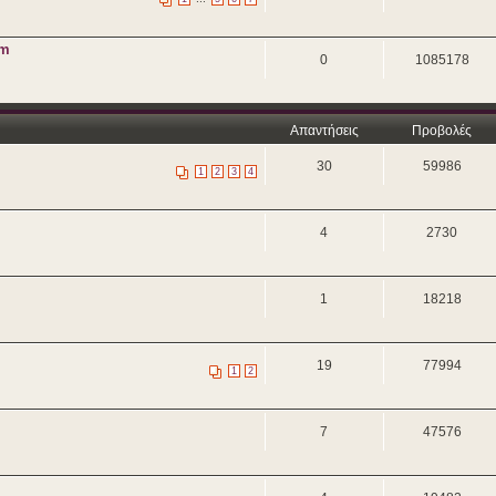
um
0
1085178
Απαντήσεις
Προβολές
30
59986
1
2
3
4
4
2730
1
18218
19
77994
1
2
7
47576