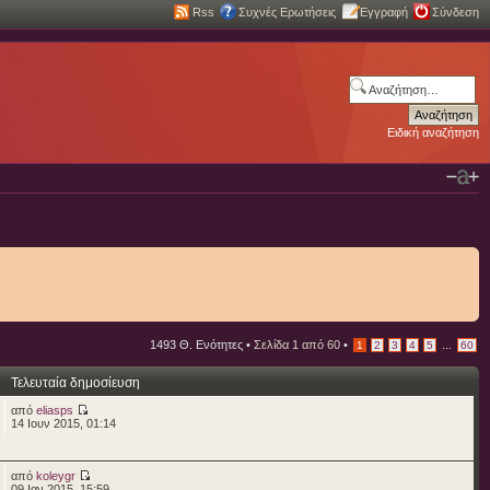
Rss
Συχνές Ερωτήσεις
Εγγραφή
Σύνδεση
Ειδική αναζήτηση
1493 Θ. Ενότητες •
Σελίδα
1
από
60
•
...
1
2
3
4
5
60
Τελευταία δημοσίευση
από
eliasps
14 Ιουν 2015, 01:14
από
koleygr
09 Ιαν 2015, 15:59