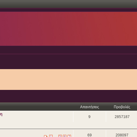
Απαντήσεις
Προβολές
ση
9
2857187
69
208097
...
1
5
6
7