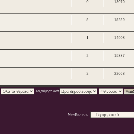
0
13070
5
15259
1
14908
2
15887
2
22068
:
Ταξινόμηση ανά
Μετάβαση σε: