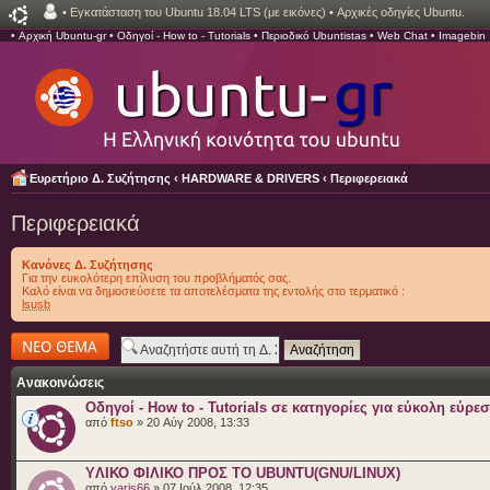
•
Εγκατάσταση του Ubuntu 18.04 LTS (με εικόνες)
•
Αρχικές οδηγίες Ubuntu.
•
Αρχική Ubuntu-gr
•
Οδηγοί - How to - Tutorials
•
Περιοδικό Ubuntistas
•
Web Chat
•
Imagebin
Ευρετήριο Δ. Συζήτησης
‹
HARDWARE & DRIVERS
‹
Περιφερειακά
Περιφερειακά
Κανόνες Δ. Συζήτησης
Για την ευκολότερη επίλυση του προβλήματός σας.
Καλό είναι να δημοσιεύσετε τα αποτελέσματα της εντολής στο τερματικό :
lsusb
Δημιουργία νέου
θέματος
Ανακοινώσεις
Οδηγοί - How to - Tutorials σε κατηγορίες για εύκολη εύρε
από
ftso
» 20 Αύγ 2008, 13:33
YΛΙΚΟ ΦΙΛΙΚΟ ΠΡΟΣ ΤΟ UBUNTU(GNU/LINUX)
από
yaris66
» 07 Ιούλ 2008, 12:35