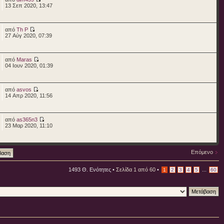
13 Σεπ 2020, 13:47
από
Th P
27 Αύγ 2020, 07:39
από
Maras
04 Ιουν 2020, 01:39
από
asvos
14 Απρ 2020, 11:56
από
as365n3
23 Μαρ 2020, 11:10
Επόμενο
1493 Θ. Ενότητες •
Σελίδα
1
από
60
•
...
1
2
3
4
5
60