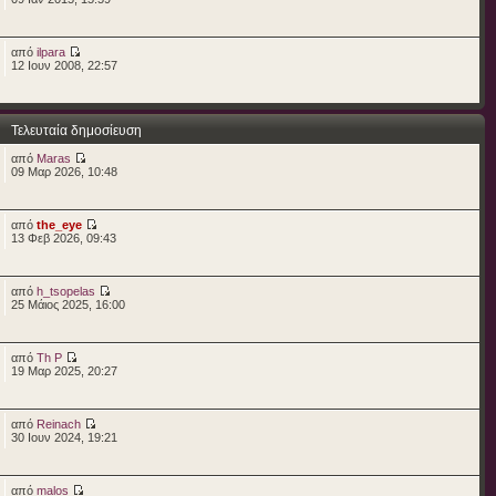
από
ilpara
12 Ιουν 2008, 22:57
Τελευταία δημοσίευση
από
Maras
09 Μαρ 2026, 10:48
από
the_eye
13 Φεβ 2026, 09:43
από
h_tsopelas
25 Μάιος 2025, 16:00
από
Th P
19 Μαρ 2025, 20:27
από
Reinach
30 Ιουν 2024, 19:21
από
malos