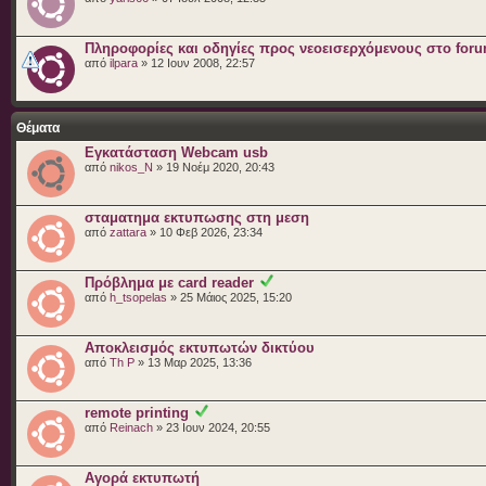
Πληροφορίες και οδηγίες προς νεοεισερχόμενους στο for
από
ilpara
» 12 Ιουν 2008, 22:57
Θέματα
Εγκατάσταση Webcam usb
από
nikos_N
» 19 Νοέμ 2020, 20:43
σταματημα εκτυπωσης στη μεση
από
zattara
» 10 Φεβ 2026, 23:34
Πρόβλημα με card reader
από
h_tsopelas
» 25 Μάιος 2025, 15:20
Αποκλεισμός εκτυπωτών δικτύου
από
Th P
» 13 Μαρ 2025, 13:36
remote printing
από
Reinach
» 23 Ιουν 2024, 20:55
Αγορά εκτυπωτή