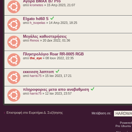
Αγορά BMAX B7 Pro
από
krometes
» 15 Απρ 2023, 21:07
Elgato hd60 S
από
h_tsopelas
» 14 Απρ 2023, 18:25
Μεγάλες καθυστερήσεις
από
Renos
» 20 Δεκ 2022, 01:36
Πληκτρολόγιο Roar RR-0005 RGB
από
the_eye
» 08 Ιουν 2022, 22:35
εκκινιση λαπτοπ
από
harris75
» 15 Ιαν 2023, 17:21
πληροφοριες μετα απο αναβαθμιση
από
harris75
» 12 Ιαν 2023, 23:57
Επιστροφή στο Ευρετήριο Δ. Συζήτησης
Μετάβαση σε:
Powered
Pro Ubuntu 