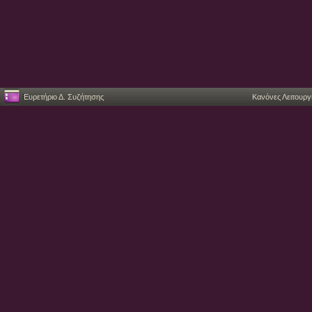
Ευρετήριο Δ. Συζήτησης
Κανόνες Λειτουργ