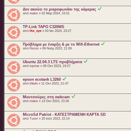
Δεν ακούει το μικροφωνάκι της κάμερας
από
malos
» 02 Μαρ 2024, 15:51
TP-Link TAPO C320WS
από
the_eye
» 03 Ιαν 2024, 23:27
Πρόβλημα με έναρξη & με το Wifi-Ethernet
από
Renos
» 06 Νοέμ 2023, 21:09
Ubuntu 22.04.3 LTS πρoβλήματα
από
topmar
» 09 Οκτ 2023, 19:27
epson ecotank L3260
από
kllado
» 11 Οκτ 2023, 21:47
Μουτσούρες στη webcam
από
malos
» 13 Οκτ 2023, 23:26
MicroSd Patriot - ΚΑΤΕΣΤΡΑΜΕΝΗ ΚΑΡΤΑ SD
από
Tuxer
» 25 Ιούλ 2023, 22:14