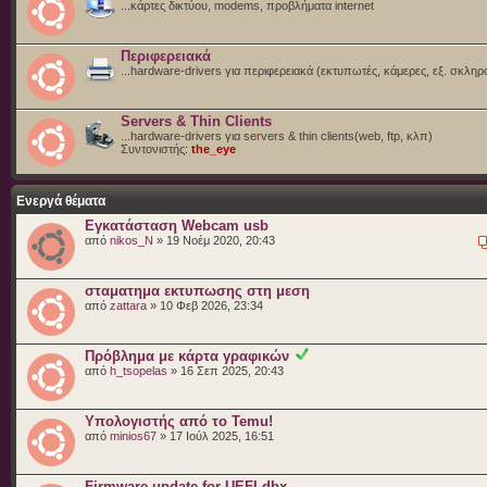
...κάρτες δικτύου, modems, προβλήματα internet
Περιφερειακά
...hardware-drivers για περιφερειακά (εκτυπωτές, κάμερες, εξ. σκληρ
Servers & Thin Clients
...hardware-drivers για servers & thin clients(web, ftp, κλπ)
Συντονιστής:
the_eye
Ενεργά θέματα
Εγκατάσταση Webcam usb
από
nikos_N
» 19 Νοέμ 2020, 20:43
σταματημα εκτυπωσης στη μεση
από
zattara
» 10 Φεβ 2026, 23:34
Πρόβλημα με κάρτα γραφικών
από
h_tsopelas
» 16 Σεπ 2025, 20:43
Υπολογιστής από το Temu!
από
minios67
» 17 Ιούλ 2025, 16:51
Firmware update for UEFI dbx