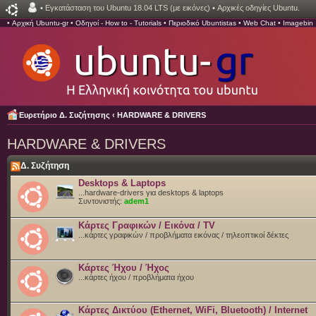
•
Εγκατάσταση του Ubuntu 18.04 LTS (με εικόνες)
•
Αρχικές οδηγίες Ubuntu.
•
Αρχική Ubuntu-gr
•
Οδηγοί - How to - Tutorials
•
Περιοδικό Ubuntistas
•
Web Chat
•
Imagebin
Ευρετήριο Δ. Συζήτησης
‹
HARDWARE & DRIVERS
HARDWARE & DRIVERS
Δ. Συζήτηση
Desktops & Laptops
...hardware-drivers για desktops & laptops
Συντονιστής:
adem1
Κάρτες Γραφικών / Εικόνα / TV
...κάρτες γραφικών / προβλήματα εικόνας / τηλεοπτικοί δέκτες
Κάρτες Ήχου / Ήχος
...κάρτες ήχου / προβλήματα ήχου
Κάρτες Δικτύου (Ethernet, WiFi, Bluetooth) / Internet