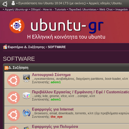
•
Εγκατάσταση του Ubuntu 18.04 LTS (με εικόνες)
•
Αρχικές οδηγίες Ubuntu.
•
Αρχική Ubuntu-gr
•
Οδηγοί - How to - Tutorials
•
Περιοδικό Ubuntistas
•
Web Chat
•
Imagebin
Ευρετήριο Δ. Συζήτησης
‹
SOFTWARE
SOFTWARE
Δ. Συζήτηση
Λειτουργικό Σύστημα
...εγκαταστάσεις, αναβαθμίσεις, διαχείριση partitions, boot-loader, κλπ
Συντονιστής:
adem1
Περιβάλλον Εργασίας / Εμφάνιση / Εφέ / Customizati
...unity, kde, gnome, xfce, κλπ ...compiz, κλπ
Συντονιστής:
adem1
Εφαρμογές για Internet
...browsers, email, downloads, torrents, κλπ (όχι προβλήματα καρτώ
Συντονιστής:
the_eye
Εφαρμογές για Πολυμέσα