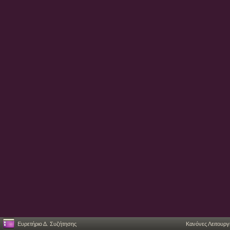
Ευρετήριο Δ. Συζήτησης
Κανόνες Λειτουργ