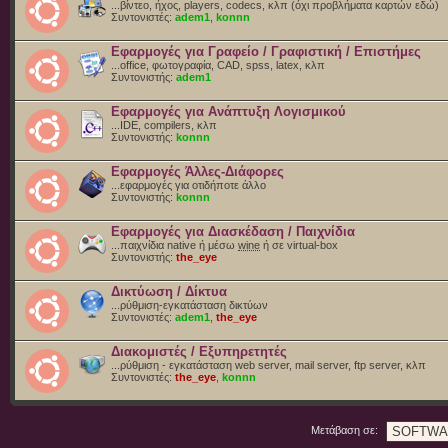
...βίντεο, ήχος, players, codecs, κλπ (όχι προβλήματα καρτών εδώ)
Συντονιστές:
adem1
,
konnn
Εφαρμογές για Γραφείο / Γραφιστική / Επιστήμες
...office, φωτογραφία, CAD, spss, latex, κλπ
Συντονιστής:
adem1
Εφαρμογές για Ανάπτυξη Λογισμικού
...IDE, compilers, κλπ
Συντονιστής:
konnn
Εφαρμογές Άλλες-Διάφορες
...εφαρμογές για οτιδήποτε άλλο
Συντονιστής:
konnn
Εφαρμογές για Διασκέδαση / Παιχνίδια
...παιχνίδια native ή μέσω
wine
ή σε virtual-box
Συντονιστής:
the_eye
Δικτύωση / Δίκτυα
...ρύθμιση-εγκατάσταση δικτύων
Συντονιστές:
adem1
,
the_eye
Διακομιστές / Εξυπηρετητές
...ρύθμιση - εγκατάσταση web server, mail server, ftp server, κλπ
Συντονιστές:
the_eye
,
konnn
Μετάβαση σε: