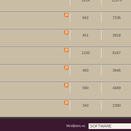
1614
12373
942
7236
451
3918
1100
8187
460
3946
590
4489
343
2390
Μετάβαση σε: