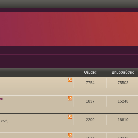
Θέματα
Δημοσιεύσεις
7754
75503
on
1837
15248
2209
18810
ν εδώ)