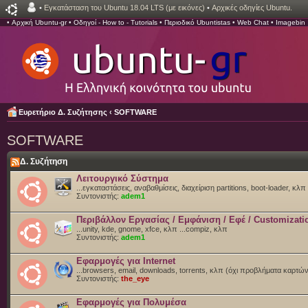
•
Εγκατάσταση του Ubuntu 18.04 LTS (με εικόνες)
•
Αρχικές οδηγίες Ubuntu.
•
Αρχική Ubuntu-gr
•
Οδηγοί - How to - Tutorials
•
Περιοδικό Ubuntistas
•
Web Chat
•
Imagebin
Ευρετήριο Δ. Συζήτησης
‹
SOFTWARE
SOFTWARE
Δ. Συζήτηση
Λειτουργικό Σύστημα
...εγκαταστάσεις, αναβαθμίσεις, διαχείριση partitions, boot-loader, κλπ
Συντονιστής:
adem1
Περιβάλλον Εργασίας / Εμφάνιση / Εφέ / Customizati
...unity, kde, gnome, xfce, κλπ ...compiz, κλπ
Συντονιστής:
adem1
Εφαρμογές για Internet
...browsers, email, downloads, torrents, κλπ (όχι προβλήματα καρτώ
Συντονιστής:
the_eye
Εφαρμογές για Πολυμέσα