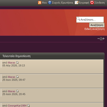
Rss
Συχνές Ερωτήσεις
Εγγραφή
Σύνδεση
Ειδική αναζήτηση
Τελευταία δημοσίευση
από
Maras
05 Αύγ 2026, 19:13
από
Maras
25 Ιουν 2025, 09:47
από
Maras
25 Ιούλ 2026, 20:45
από
GeorgeKar1984