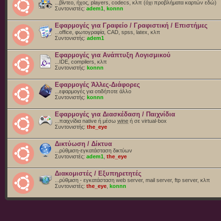
...βίντεο, ήχος, players, codecs, κλπ (όχι προβλήματα καρτών εδώ)
Συντονιστές:
adem1
,
konnn
Εφαρμογές για Γραφείο / Γραφιστική / Επιστήμες
...office, φωτογραφία, CAD, spss, latex, κλπ
Συντονιστής:
adem1
Εφαρμογές για Ανάπτυξη Λογισμικού
...IDE, compilers, κλπ
Συντονιστής:
konnn
Εφαρμογές Άλλες-Διάφορες
...εφαρμογές για οτιδήποτε άλλο
Συντονιστής:
konnn
Εφαρμογές για Διασκέδαση / Παιχνίδια
...παιχνίδια native ή μέσω
wine
ή σε virtual-box
Συντονιστής:
the_eye
Δικτύωση / Δίκτυα
...ρύθμιση-εγκατάσταση δικτύων
Συντονιστές:
adem1
,
the_eye
Διακομιστές / Εξυπηρετητές
...ρύθμιση - εγκατάσταση web server, mail server, ftp server, κλπ
Συντονιστές:
the_eye
,
konnn