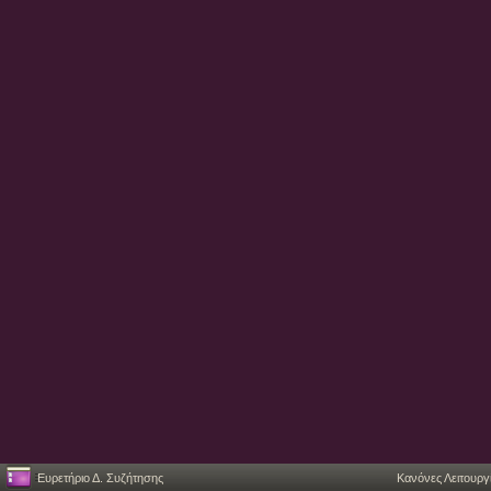
Ευρετήριο Δ. Συζήτησης
Κανόνες Λειτουργ