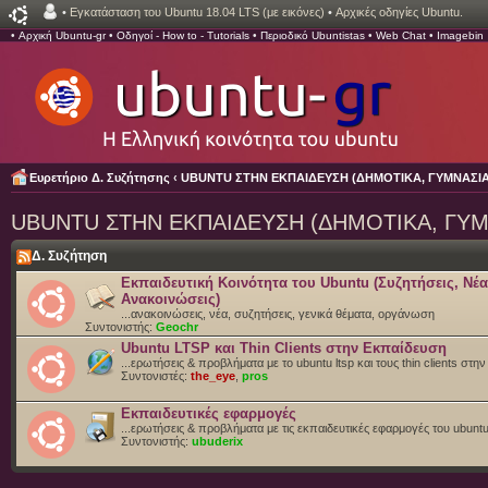
•
Εγκατάσταση του Ubuntu 18.04 LTS (με εικόνες)
•
Αρχικές οδηγίες Ubuntu.
•
Αρχική Ubuntu-gr
•
Οδηγοί - How to - Tutorials
•
Περιοδικό Ubuntistas
•
Web Chat
•
Imagebin
Ευρετήριο Δ. Συζήτησης
‹
UBUNTU ΣΤΗΝ ΕΚΠΑΙΔΕΥΣΗ (ΔΗΜΟΤΙΚΑ, ΓΥΜΝΑΣΙΑ,
UBUNTU ΣΤΗΝ ΕΚΠΑΙΔΕΥΣΗ (ΔΗΜΟΤΙΚΑ, ΓΥΜΝ
Δ. Συζήτηση
Εκπαιδευτική Κοινότητα του Ubuntu (Συζητήσεις, Νέα
Ανακοινώσεις)
...ανακοινώσεις, νέα, συζητήσεις, γενικά θέματα, οργάνωση
Συντονιστής:
Geochr
Ubuntu LTSP και Thin Clients στην Εκπαίδευση
...ερωτήσεις & προβλήματα με το ubuntu ltsp και τους thin clients στη
Συντονιστές:
the_eye
,
pros
Εκπαιδευτικές εφαρμογές
...ερωτήσεις & προβλήματα με τις εκπαιδευτικές εφαρμογές του ubunt
Συντονιστής:
ubuderix