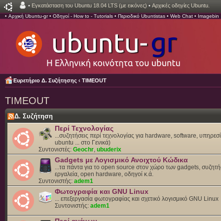
•
Εγκατάσταση του Ubuntu 18.04 LTS (με εικόνες)
•
Αρχικές οδηγίες Ubuntu.
•
Αρχική Ubuntu-gr
•
Οδηγοί - How to - Tutorials
•
Περιοδικό Ubuntistas
•
Web Chat
•
Imagebin
Ευρετήριο Δ. Συζήτησης
‹
TIMEOUT
TIMEOUT
Δ. Συζήτηση
Περί Τεχνολογίας
...συζητήσεις περί τεχνολογίας για hardware, software, υπηρεσί
ubuntu ... στο Γενικά)
Συντονιστές:
Geochr
,
ubuderix
Gadgets με Λογισμικό Ανοιχτού Κώδικα
...τα πάντα για το open source στον χώρο των gadgets, συζητή
εργαλεία, open hardware, οδηγοί κ.ά.
Συντονιστής:
adem1
Φωτογραφία και GNU Linux
... επεξεργασία φωτογραφίας και σχετικό λογισμικό GNU Linux
Συντονιστής:
adem1