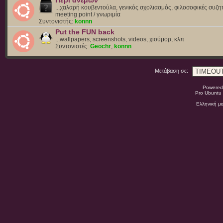
Περί ανέμων
...χαλαρή κουβεντούλα, γενικός σχολιασμός, φιλοσοφικές συζητ
meeting point / γνωριμία
Συντονιστής:
konnn
Put the FUN back
...wallpapers, screenshots, videos, χιούμορ, κλπ
Συντονιστές:
Geochr
,
konnn
Μετάβαση σε:
Powered
Pro Ubuntu 
Ελληνική μ