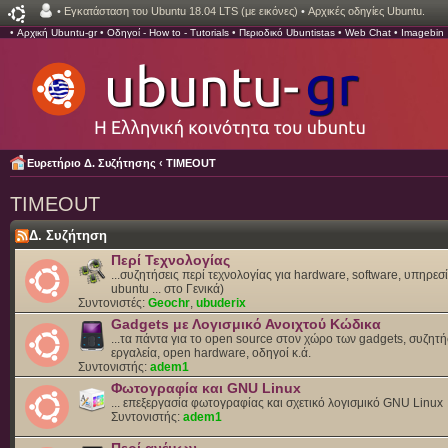
•
Εγκατάσταση του Ubuntu 18.04 LTS (με εικόνες)
•
Αρχικές οδηγίες Ubuntu.
•
Αρχική Ubuntu-gr
•
Οδηγοί - How to - Tutorials
•
Περιοδικό Ubuntistas
•
Web Chat
•
Imagebin
Ευρετήριο Δ. Συζήτησης
‹
TIMEOUT
TIMEOUT
Δ. Συζήτηση
Περί Τεχνολογίας
...συζητήσεις περί τεχνολογίας για hardware, software, υπηρεσί
ubuntu ... στο Γενικά)
Συντονιστές:
Geochr
,
ubuderix
Gadgets με Λογισμικό Ανοιχτού Κώδικα
...τα πάντα για το open source στον χώρο των gadgets, συζητή
εργαλεία, open hardware, οδηγοί κ.ά.
Συντονιστής:
adem1
Φωτογραφία και GNU Linux
... επεξεργασία φωτογραφίας και σχετικό λογισμικό GNU Linux
Συντονιστής:
adem1