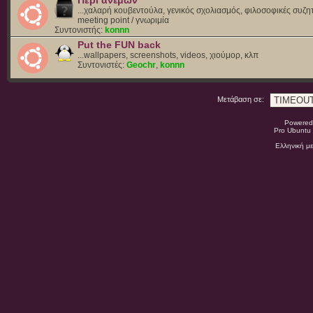
Περί ανέμων
...χαλαρή κουβεντούλα, γενικός σχολιασμός, φιλοσοφικές συζητ
meeting point / γνωριμία
Συντονιστής:
konnn
Put the FUN back
...wallpapers, screenshots, videos, χιούμορ, κλπ
Συντονιστές:
Geochr
,
konnn
Μετάβαση σε:
Powered
Pro Ubuntu 
Ελληνική μ