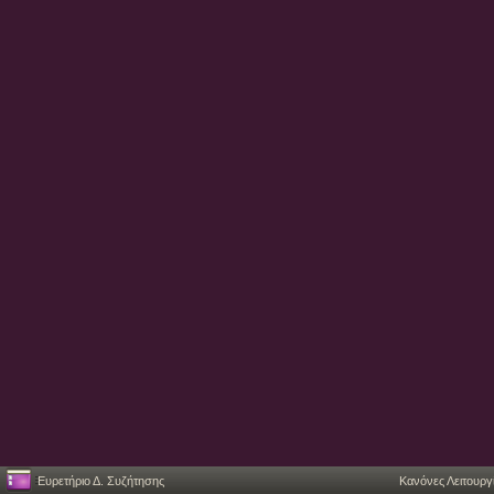
Ευρετήριο Δ. Συζήτησης
Κανόνες Λειτουργ