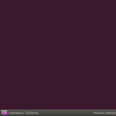
Ευρετήριο Δ. Συζήτησης
Κανόνες Λειτουργ