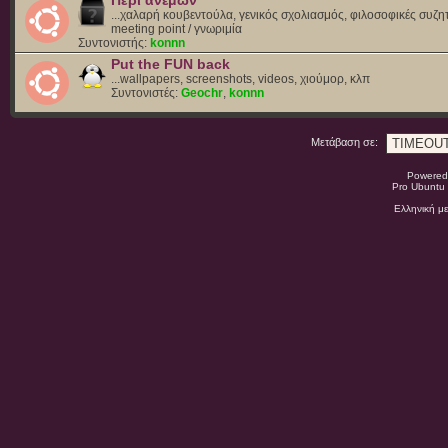
Περί ανέμων
...χαλαρή κουβεντούλα, γενικός σχολιασμός, φιλοσοφικές συζητ
meeting point / γνωριμία
Συντονιστής:
konnn
Put the FUN back
...wallpapers, screenshots, videos, χιούμορ, κλπ
Συντονιστές:
Geochr
,
konnn
Μετάβαση σε:
Powered
Pro Ubuntu 
Ελληνική μ