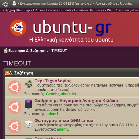
•
Εγκατάσταση του Ubuntu 18.04 LTS (με εικόνες)
•
Αρχικές οδηγίες Ubuntu.
•
Αρχική Ubuntu-gr
•
Οδηγοί - How to - Tutorials
•
Περιοδικό Ubuntistas
•
Web Chat
•
Imagebin
Ευρετήριο Δ. Συζήτησης
‹
TIMEOUT
TIMEOUT
Δ. Συζήτηση
Περί Τεχνολογίας
...συζητήσεις περί τεχνολογίας για hardware, software, υπηρεσί
ubuntu ... στο Γενικά)
Συντονιστές:
Geochr
,
ubuderix
Gadgets με Λογισμικό Ανοιχτού Κώδικα
...τα πάντα για το open source στον χώρο των gadgets, συζητή
εργαλεία, open hardware, οδηγοί κ.ά.
Συντονιστής:
adem1
Φωτογραφία και GNU Linux
... επεξεργασία φωτογραφίας και σχετικό λογισμικό GNU Linux
Συντονιστής:
adem1