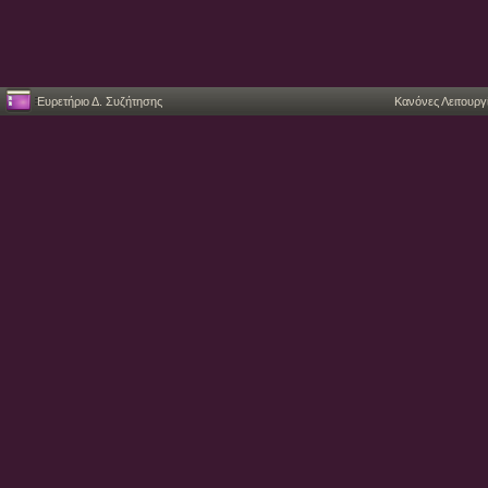
Ευρετήριο Δ. Συζήτησης
Κανόνες Λειτουργ