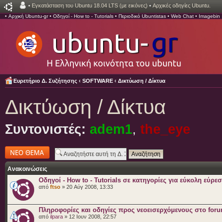
•
Εγκατάσταση του Ubuntu 18.04 LTS (με εικόνες)
•
Αρχικές οδηγίες Ubuntu.
•
Αρχική Ubuntu-gr
•
Οδηγοί - How to - Tutorials
•
Περιοδικό Ubuntistas
•
Web Chat
•
Imagebin
Ευρετήριο Δ. Συζήτησης
‹
SOFTWARE
‹
Δικτύωση / Δίκτυα
Δικτύωση / Δίκτυα
Συντονιστές:
adem1
,
the_eye
Δημιουργία νέου
θέματος
Ανακοινώσεις
Οδηγοί - How to - Tutorials σε κατηγορίες για εύκολη εύρε
από
ftso
» 20 Αύγ 2008, 13:33
Πληροφορίες και οδηγίες προς νεοεισερχόμενους στο for
από
ilpara
» 12 Ιουν 2008, 22:57