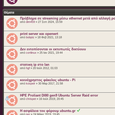
Θέματα
Πρόβλημα σε streaming μέσω ethernet μετά από αλλαγή ρ
από
dim459
» 27 Σεπ 2024, 15:59
print server και openwrt
από
bobptz
» 18 Φεβ 2021, 13:18
Δεν εντοπίσονται οι εκτυπωτές δικτύουυ
από
cortlinux
» 25 Ιαν 2021, 19:44
στατικη ip στο lan
από
hgf
» 20 Ιούλ 2012, 01:03
κοινόχρηστος φάκελος ubuntu - Pi
από
kospeir
» 30 Μαρ 2017, 21:58
HPE Proliant Dl80 gen9 Ubuntu Server Raid error
από
chrispet
» 16 Ιούλ 2019, 20:45
Η ασφάλεια του φόρουμ ubuntu.gr
από
per
» 24 Μάιος 2019, 19:45