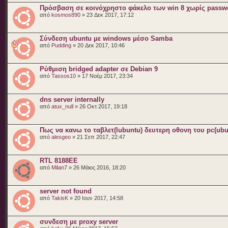
Πρόσβαση σε κοινόχρηστο φάκελο των win 8 χωρίς passw
από
kosmos890
» 23 Δεκ 2017, 17:12
Σύνδεση ubuntu με windows μέσο Samba
από
Pudding
» 20 Δεκ 2017, 10:46
Ρύθμιση bridged adapter σε Debian 9
από
Tassos10
» 17 Νοέμ 2017, 23:34
dns server internally
από
atux_null
» 26 Οκτ 2017, 19:18
Πως να κανω το ταβλετ(lubuntu) δευτερη οθονη του pc(ubu
από
alesgeo
» 21 Σεπ 2017, 22:47
RTL 8188EE
από
Milan7
» 26 Μάιος 2016, 18:20
server not found
από
TakisK
» 20 Ιουν 2017, 14:58
συνδεση με proxy server