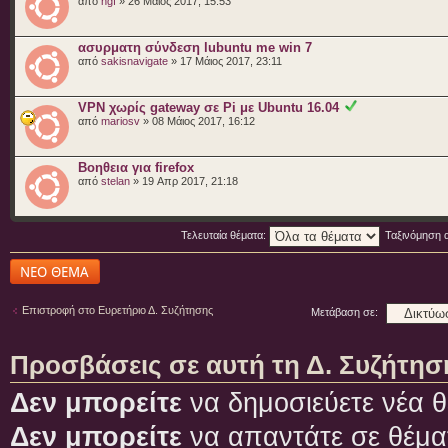
από
hgf
» 26 Μάιος 2017, 15:53
ασυρματη σύνδεση lubuntu me win 7
από
sakisnavigate
» 17 Μάιος 2017, 23:11
VPN χωρίς gateway σε Pi με Ubuntu 16.04
από
mariosv
» 08 Μάιος 2017, 16:12
Βοηθεια για firefox
από
stelan
» 19 Απρ 2017, 21:18
Τελευταία θέματα:
Ταξινόμηση 
Δημιουργία νέου
θέματος
Επιστροφή στο Ευρετήριο Δ. Συζήτησης
Μετάβαση σε:
Προσβάσεις σε αυτή τη Δ. Συζήτησ
Δεν μπορείτε
να δημοσιεύετε νέα θ
Δεν μπορείτε
να απαντάτε σε θέμα