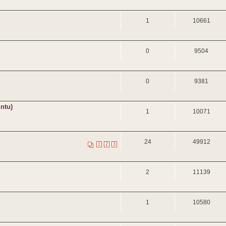
1
10661
0
9504
0
9381
ntu)
1
10071
24
49912
1
2
3
2
11139
1
10580