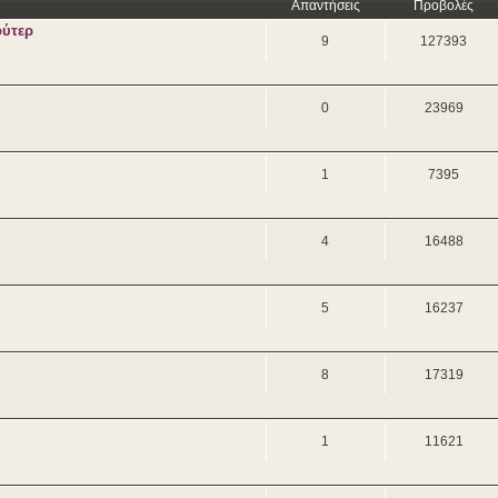
Απαντήσεις
Προβολές
ούτερ
9
127393
0
23969
1
7395
4
16488
5
16237
8
17319
1
11621