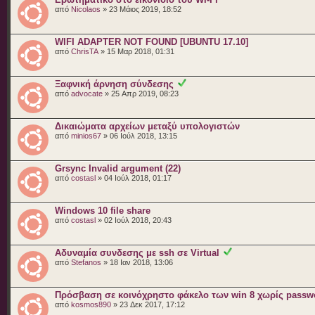
από
Nicolaos
» 23 Μάιος 2019, 18:52
WIFI ADAPTER NOT FOUND [UBUNTU 17.10]
από
ChrisTA
» 15 Μαρ 2018, 01:31
Ξαφνική άρνηση σύνδεσης
από
advocate
» 25 Απρ 2019, 08:23
Δικαιώματα αρχείων μεταξύ υπολογιστών
από
minios67
» 06 Ιούλ 2018, 13:15
Grsync Invalid argument (22)
από
costasl
» 04 Ιούλ 2018, 01:17
Windows 10 file share
από
costasl
» 02 Ιούλ 2018, 20:43
Αδυναμία συνδεσης με ssh σε Virtual
από
Stefanos
» 18 Ιαν 2018, 13:06
Πρόσβαση σε κοινόχρηστο φάκελο των win 8 χωρίς passw
από
kosmos890
» 23 Δεκ 2017, 17:12