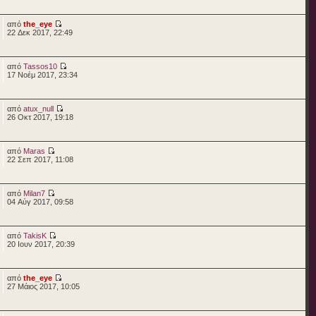
από
the_eye
22 Δεκ 2017, 22:49
από
Tassos10
17 Νοέμ 2017, 23:34
από
atux_null
26 Οκτ 2017, 19:18
από
Maras
22 Σεπ 2017, 11:08
από
Milan7
04 Αύγ 2017, 09:58
από
TakisK
20 Ιουν 2017, 20:39
από
the_eye
27 Μάιος 2017, 10:05