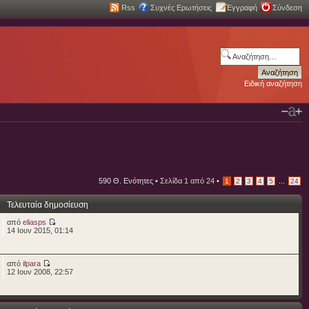
Rss
Συχνές Ερωτήσεις
Εγγραφή
Σύνδεση
Ειδική αναζήτηση
590 Θ. Ενότητες •
Σελίδα
1
από
24
•
...
1
2
3
4
5
24
Τελευταία δημοσίευση
από
eliasps
14 Ιουν 2015, 01:14
από
ilpara
12 Ιουν 2008, 22:57