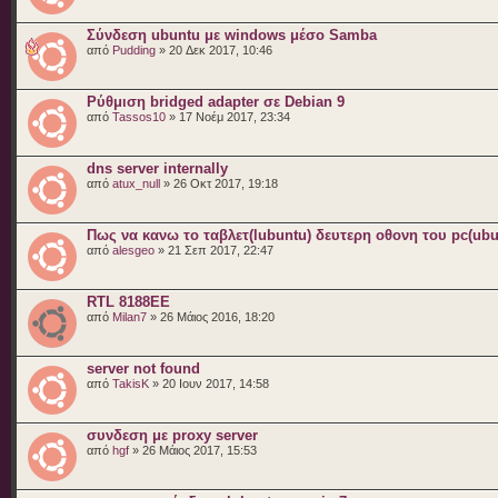
Σύνδεση ubuntu με windows μέσο Samba
από
Pudding
» 20 Δεκ 2017, 10:46
Ρύθμιση bridged adapter σε Debian 9
από
Tassos10
» 17 Νοέμ 2017, 23:34
dns server internally
από
atux_null
» 26 Οκτ 2017, 19:18
Πως να κανω το ταβλετ(lubuntu) δευτερη οθονη του pc(ubu
από
alesgeo
» 21 Σεπ 2017, 22:47
RTL 8188EE
από
Milan7
» 26 Μάιος 2016, 18:20
server not found
από
TakisK
» 20 Ιουν 2017, 14:58
συνδεση με proxy server
από
hgf
» 26 Μάιος 2017, 15:53