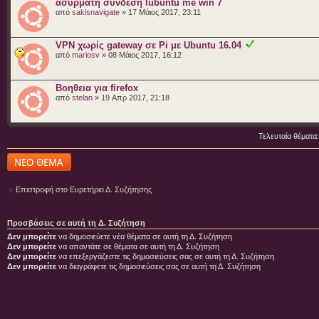
ασυρματη σύνδεση lubuntu me win 7
από
sakisnavigate
» 17 Μάιος 2017, 23:11
VPN χωρίς gateway σε Pi με Ubuntu 16.04
από
mariosv
» 08 Μάιος 2017, 16:12
Βοηθεια για firefox
από
stelan
» 19 Απρ 2017, 21:18
Τελευταία θέματα
Δημιουργία νέου
θέματος
Επιστροφή στο Ευρετήριο Δ. Συζήτησης
Προσβάσεις σε αυτή τη Δ. Συζήτηση
Δεν μπορείτε
να δημοσιεύετε νέα θέματα σε αυτή τη Δ. Συζήτηση
Δεν μπορείτε
να απαντάτε σε θέματα σε αυτή τη Δ. Συζήτηση
Δεν μπορείτε
να επεξεργάζεστε τις δημοσιεύσεις σας σε αυτή τη Δ. Συζήτηση
Δεν μπορείτε
να διαγράφετε τις δημοσιεύσεις σας σε αυτή τη Δ. Συζήτηση