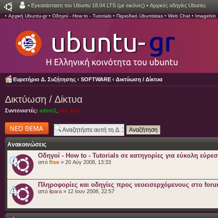
•
Εγκατάσταση του Ubuntu 18.04 LTS (με εικόνες)
•
Αρχικές οδηγίες Ubuntu.
•
Αρχική Ubuntu-gr
•
Οδηγοί - How to - Tutorials
•
Περιοδικό Ubuntistas
•
Web Chat
•
Imagebin
Ευρετήριο Δ. Συζήτησης
‹
SOFTWARE
‹
Δικτύωση / Δίκτυα
Δικτύωση / Δίκτυα
Συντονιστές:
adem1
,
the_eye
Δημιουργία νέου
θέματος
Ανακοινώσεις
Οδηγοί - How to - Tutorials σε κατηγορίες για εύκολη εύρε
από
ftso
» 20 Αύγ 2008, 13:33
Πληροφορίες και οδηγίες προς νεοεισερχόμενους στο for
από
ilpara
» 12 Ιουν 2008, 22:57