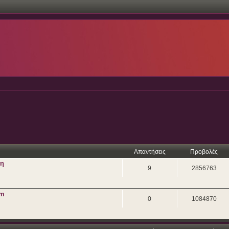
Απαντήσεις
Προβολές
ση
9
2856763
um
0
1084870