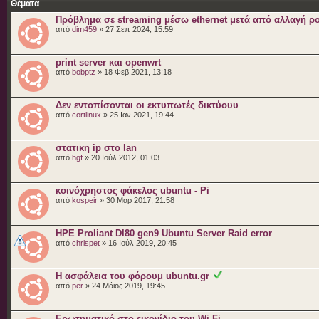
Θέματα
Πρόβλημα σε streaming μέσω ethernet μετά από αλλαγή ρ
από
dim459
» 27 Σεπ 2024, 15:59
print server και openwrt
από
bobptz
» 18 Φεβ 2021, 13:18
Δεν εντοπίσονται οι εκτυπωτές δικτύουυ
από
cortlinux
» 25 Ιαν 2021, 19:44
στατικη ip στο lan
από
hgf
» 20 Ιούλ 2012, 01:03
κοινόχρηστος φάκελος ubuntu - Pi
από
kospeir
» 30 Μαρ 2017, 21:58
HPE Proliant Dl80 gen9 Ubuntu Server Raid error
από
chrispet
» 16 Ιούλ 2019, 20:45
Η ασφάλεια του φόρουμ ubuntu.gr
από
per
» 24 Μάιος 2019, 19:45
Ερωτηματικό στο εικονίδιο του Wi-Fi