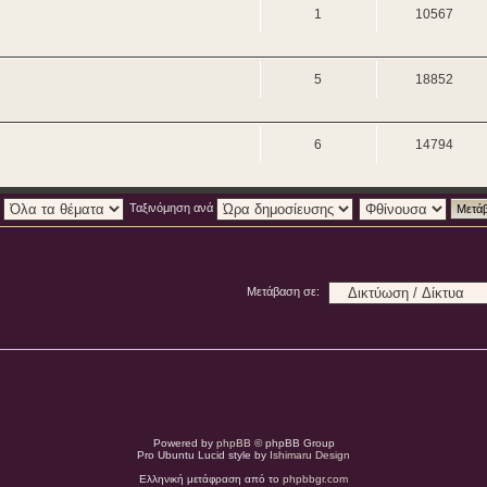
1
10567
5
18852
6
14794
:
Ταξινόμηση ανά
Μετάβαση σε:
Powered by
phpBB
© phpBB Group
Pro Ubuntu Lucid style by
Ishimaru Design
Ελληνική μετάφραση από το
phpbbgr.com