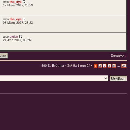
από
the_eye
17 Μάιος 2017, 23:59
από
the_eye
08 Μάιος 2017, 23:23
από
stelan
21 Απρ 2017, 00:26
Επόμενο
590 Θ. Ενότητες •
Σελίδα
1
από
24
•
...
1
2
3
4
5
24