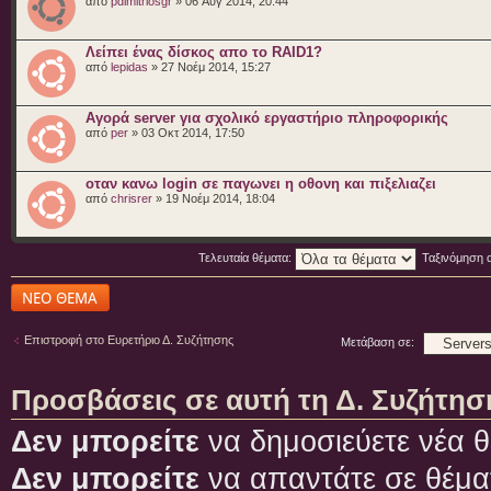
από
pdimitriosgr
» 06 Αύγ 2014, 20:44
Λείπει ένας δίσκος απο το RAID1?
από
lepidas
» 27 Νοέμ 2014, 15:27
Αγορά server για σχολικό εργαστήριο πληροφορικής
από
per
» 03 Οκτ 2014, 17:50
οταν κανω login σε παγωνει η οθονη και πιξελιαζει
από
chrisrer
» 19 Νοέμ 2014, 18:04
Τελευταία θέματα:
Ταξινόμηση 
Δημιουργία νέου
θέματος
Επιστροφή στο Ευρετήριο Δ. Συζήτησης
Μετάβαση σε:
Προσβάσεις σε αυτή τη Δ. Συζήτησ
Δεν μπορείτε
να δημοσιεύετε νέα θ
Δεν μπορείτε
να απαντάτε σε θέμα