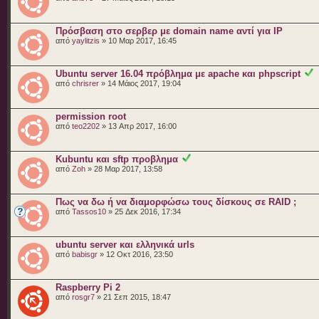
Πρόσβαση στο σερβερ με domain name αντί για IP
από
yaylitzis
» 10 Μαρ 2017, 16:45
Ubuntu server 16.04 πρόβλημα με apache και phpscript
από
chrisrer
» 14 Μάιος 2017, 19:04
permission root
από
teo2202
» 13 Απρ 2017, 16:00
Kubuntu και sftp προβλημα
από
Zoh
» 28 Μαρ 2017, 13:58
Πως να δω ή να διαμορφώσω τους δίσκους σε RAID ;
από
Tassos10
» 25 Δεκ 2016, 17:34
ubuntu server και ελληνικά urls
από
babisgr
» 12 Οκτ 2016, 23:50
Raspberry Pi 2
από
rosgr7
» 21 Σεπ 2015, 18:47