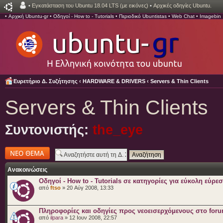
•
Εγκατάσταση του Ubuntu 18.04 LTS (με εικόνες)
•
Αρχικές οδηγίες Ubuntu.
•
Αρχική Ubuntu-gr
•
Οδηγοί - How to - Tutorials
•
Περιοδικό Ubuntistas
•
Web Chat
•
Imagebin
Ευρετήριο Δ. Συζήτησης
‹
HARDWARE & DRIVERS
‹
Servers & Thin Clients
Servers & Thin Clients
Συντονιστής:
the_eye
Δημιουργία νέου
θέματος
Ανακοινώσεις
Οδηγοί - How to - Tutorials σε κατηγορίες για εύκολη εύρε
από
ftso
» 20 Αύγ 2008, 13:33
Πληροφορίες και οδηγίες προς νεοεισερχόμενους στο for
από
ilpara
» 12 Ιουν 2008, 22:57