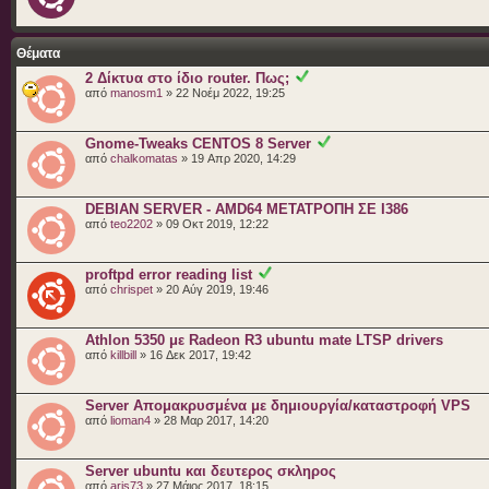
Θέματα
2 Δίκτυα στο ίδιο router. Πως;
από
manosm1
» 22 Νοέμ 2022, 19:25
Gnome-Tweaks CENTOS 8 Server
από
chalkomatas
» 19 Απρ 2020, 14:29
DEBIAN SERVER - AMD64 ΜΕΤΑΤΡΟΠΗ ΣΕ I386
από
teo2202
» 09 Οκτ 2019, 12:22
proftpd error reading list
από
chrispet
» 20 Αύγ 2019, 19:46
Athlon 5350 με Radeon R3 ubuntu mate LTSP drivers
από
killbill
» 16 Δεκ 2017, 19:42
Server Απομακρυσμένα με δημιουργία/καταστροφή VPS
από
lioman4
» 28 Μαρ 2017, 14:20
Server ubuntu και δευτερος σκληρος
από
aris73
» 27 Μάιος 2017, 18:15