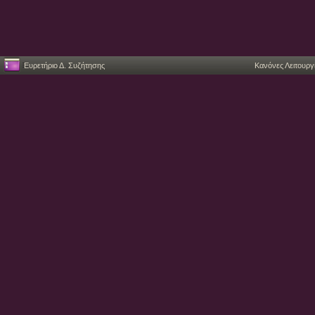
Ευρετήριο Δ. Συζήτησης
Κανόνες Λειτουργ