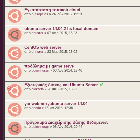
Εγκατάσταση τοπικού cloud
από
h_tsopelas
» 24 Ιούλ 2015, 19:13
ubuntu server 14.04.2 lts local domain
από
chrisrer
» 07 Απρ 2015, 13:23
CentOS web server
από
chrisrer
» 23 Μαρ 2015, 23:02
πρόβλημα με game serve
από
pdimitriosgr
» 08 Αύγ 2014, 17:40
Εξωτερικός δίσκος και Ubuntu Server
από
giokreta
» 20 Φεβ 2015, 18:22
για webmin ,ubuntu server 14.04
από
dendo
» 18 Ιαν 2015, 12:38
Πρόγραμμα Διαχείρισης Βάσης Δεδομένων
από
pdimitriosgr
» 06 Αύγ 2014, 20:44