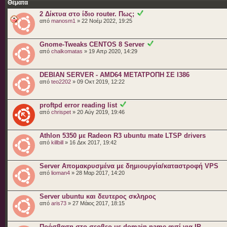
Θέματα
2 Δίκτυα στο ίδιο router. Πως;
από
manosm1
» 22 Νοέμ 2022, 19:25
Gnome-Tweaks CENTOS 8 Server
από
chalkomatas
» 19 Απρ 2020, 14:29
DEBIAN SERVER - AMD64 ΜΕΤΑΤΡΟΠΗ ΣΕ I386
από
teo2202
» 09 Οκτ 2019, 12:22
proftpd error reading list
από
chrispet
» 20 Αύγ 2019, 19:46
Athlon 5350 με Radeon R3 ubuntu mate LTSP drivers
από
killbill
» 16 Δεκ 2017, 19:42
Server Απομακρυσμένα με δημιουργία/καταστροφή VPS
από
lioman4
» 28 Μαρ 2017, 14:20
Server ubuntu και δευτερος σκληρος
από
aris73
» 27 Μάιος 2017, 18:15
Πρόσβαση στο σερβερ με domain name αντί για IP