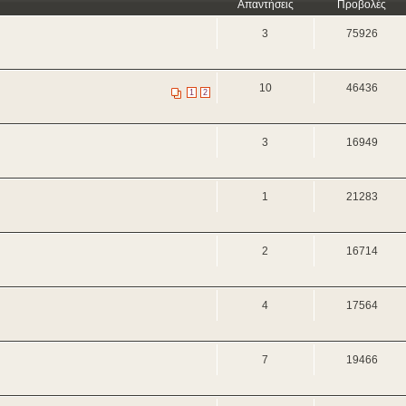
Απαντήσεις
Προβολές
3
75926
10
46436
1
2
3
16949
1
21283
2
16714
4
17564
7
19466