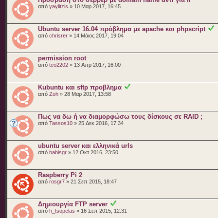
από
yaylitzis
» 10 Μαρ 2017, 16:45
Ubuntu server 16.04 πρόβλημα με apache και phpscript
από
chrisrer
» 14 Μάιος 2017, 19:04
permission root
από
teo2202
» 13 Απρ 2017, 16:00
Kubuntu και sftp προβλημα
από
Zoh
» 28 Μαρ 2017, 13:58
Πως να δω ή να διαμορφώσω τους δίσκους σε RAID ;
από
Tassos10
» 25 Δεκ 2016, 17:34
ubuntu server και ελληνικά urls
από
babisgr
» 12 Οκτ 2016, 23:50
Raspberry Pi 2
από
rosgr7
» 21 Σεπ 2015, 18:47
Δημιουργία FTP server
από
h_tsopelas
» 16 Σεπ 2015, 12:31