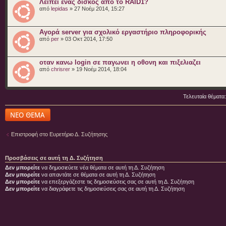
Λείπει ένας δίσκος απο το RAID1?
από
lepidas
» 27 Νοέμ 2014, 15:27
Αγορά server για σχολικό εργαστήριο πληροφορικής
από
per
» 03 Οκτ 2014, 17:50
οταν κανω login σε παγωνει η οθονη και πιξελιαζει
από
chrisrer
» 19 Νοέμ 2014, 18:04
Τελευταία θέματα
Δημιουργία νέου
θέματος
Επιστροφή στο Ευρετήριο Δ. Συζήτησης
Προσβάσεις σε αυτή τη Δ. Συζήτηση
Δεν μπορείτε
να δημοσιεύετε νέα θέματα σε αυτή τη Δ. Συζήτηση
Δεν μπορείτε
να απαντάτε σε θέματα σε αυτή τη Δ. Συζήτηση
Δεν μπορείτε
να επεξεργάζεστε τις δημοσιεύσεις σας σε αυτή τη Δ. Συζήτηση
Δεν μπορείτε
να διαγράφετε τις δημοσιεύσεις σας σε αυτή τη Δ. Συζήτηση