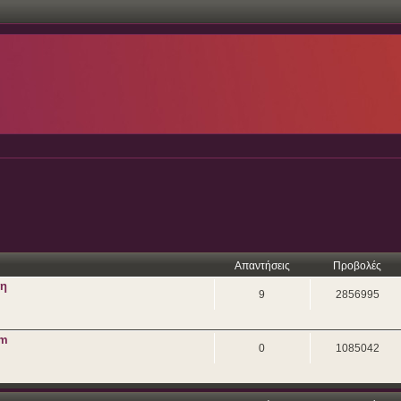
Απαντήσεις
Προβολές
ση
9
2856995
um
0
1085042