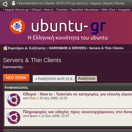
•
Εγκατάσταση του Ubuntu 18.04 LTS (με εικόνες)
•
Αρχικές οδηγίες Ubuntu.
•
Αρχική Ubuntu-gr
•
Οδηγοί - How to - Tutorials
•
Περιοδικό Ubuntistas
•
Web Chat
•
Imagebin
Ευρετήριο Δ. Συζήτησης
‹
HARDWARE & DRIVERS
‹
Servers & Thin Clients
Servers & Thin Clients
Συντονιστής:
the_eye
Δημιουργία νέου
θέματος
Ανακοινώσεις
Οδηγοί - How to - Tutorials σε κατηγορίες για εύκολη εύρε
από
ftso
» 20 Αύγ 2008, 13:33
Πληροφορίες και οδηγίες προς νεοεισερχόμενους στο for
από
ilpara
» 12 Ιουν 2008, 22:57