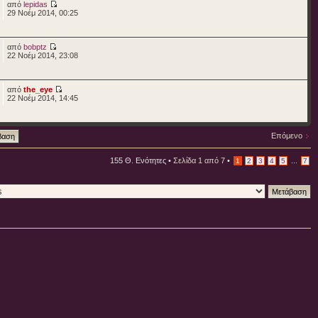
από
lepidas
29 Νοέμ 2014, 00:25
από
bobptz
22 Νοέμ 2014, 23:08
από
the_eye
22 Νοέμ 2014, 14:45
Επόμενο
155 Θ. Ενότητες •
Σελίδα
1
από
7
•
...
1
2
3
4
5
7