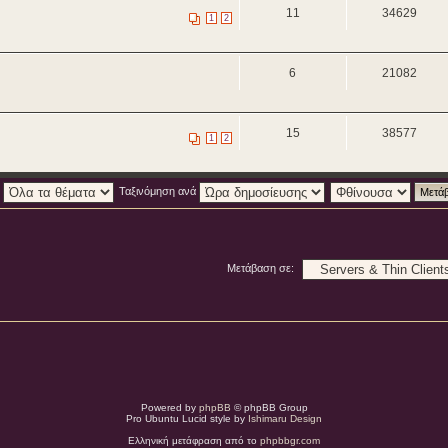
11
34629
1
2
6
21082
15
38577
1
2
:
Ταξινόμηση ανά
Μετάβαση σε:
Powered by
phpBB
© phpBB Group
Pro Ubuntu Lucid style by
Ishimaru Design
Ελληνική μετάφραση από το
phpbbgr.com