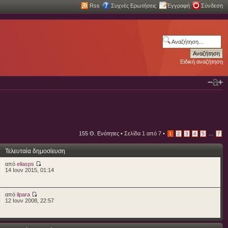
Rss
Συχνές Ερωτήσεις
Εγγραφή
Σύνδεση
Ειδική αναζήτηση
155 Θ. Ενότητες •
Σελίδα
1
από
7
•
...
1
2
3
4
5
7
Τελευταία δημοσίευση
από
eliasps
14 Ιουν 2015, 01:14
από
ilpara
12 Ιουν 2008, 22:57