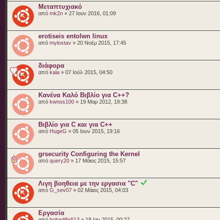
Μεταπτυχιακό
από
mk2n
» 27 Ιουν 2016, 01:09
erotiseis entolwn linux
από
mylostav
» 20 Νοέμ 2015, 17:45
διάφορα
από
kala
» 07 Ιούλ 2015, 04:50
Κανένα Καλό Βιβλίο για C++?
από
kwnos100
» 19 Μαρ 2012, 19:38
Βιβλίο για C και για C++
από
HugeG
» 05 Ιουν 2015, 19:16
grsecurity Configuring the Kernel
από
query20
» 17 Μάιος 2015, 15:57
Λιγη βοηθεια με την εργασια "C"
από
G_sev07
» 02 Μάιος 2015, 04:03
Εργασία
από
bobadillaS13
» 18 Ιαν 2015, 00:27