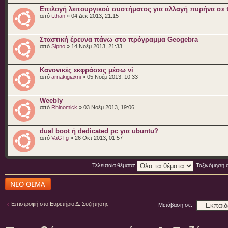
Επιλογή λειτουργικού συστήματος για αλλαγή πυρήνα σε t
από
t.than
» 04 Δεκ 2013, 21:15
Σταστική έρευνα πάνω στο πρόγραμμα Geogebra
από
Sipno
» 14 Νοέμ 2013, 21:33
Κανονικές εκφράσεις μέσω vi
από
arnakigiaxni
» 05 Νοέμ 2013, 10:33
Weebly
από
Rhinomick
» 03 Νοέμ 2013, 19:06
dual boot ή dedicated pc για ubuntu?
από
VaGTg
» 26 Οκτ 2013, 01:57
Τελευταία θέματα:
Ταξινόμηση 
Δημιουργία νέου
θέματος
Επιστροφή στο Ευρετήριο Δ. Συζήτησης
Μετάβαση σε: