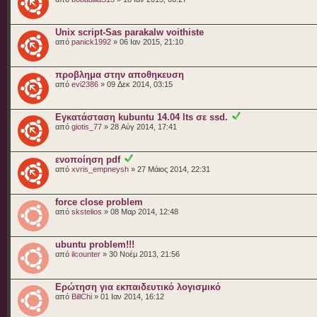
Unix script-Sas parakalw voithiste
από
panick1992
» 06 Ιαν 2015, 21:10
προβλημα στην αποθηκευση
από
evi2386
» 09 Δεκ 2014, 03:15
Εγκατάσταση kubuntu 14.04 lts σε ssd.
από
giotis_77
» 28 Αύγ 2014, 17:41
ενοποίηση pdf
από
xvris_empneysh
» 27 Μάιος 2014, 22:31
force close problem
από
skstelios
» 08 Μαρ 2014, 12:48
ubuntu problem!!!
από
ilcounter
» 30 Νοέμ 2013, 21:56
Ερώτηση για εκπαιδευτικό λογισμικό
από
BillChi
» 01 Ιαν 2014, 16:12