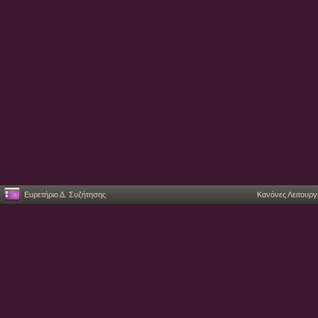
Ευρετήριο Δ. Συζήτησης
Κανόνες Λειτουργ