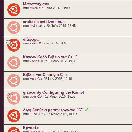
Μεταπτυχιακό
από
mk2n
» 27 Ιουν 2016, 01:09
erotiseis entolwn linux
από
mylostav
» 20 Νοέμ 2015, 17:45
διάφορα
από
kala
» 07 Ιούλ 2015, 04:50
Κανένα Καλό Βιβλίο για C++?
από
kwnos100
» 19 Μαρ 2012, 19:38
Βιβλίο για C και για C++
από
HugeG
» 05 Ιουν 2015, 19:16
grsecurity Configuring the Kernel
από
query20
» 17 Μάιος 2015, 15:57
Λιγη βοηθεια με την εργασια "C"
από
G_sev07
» 02 Μάιος 2015, 04:03
Εργασία
από
bobadillaS13
» 18 Ιαν 2015, 00:27