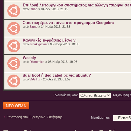
Επιλογή λειτουργικού συστήματος για αλλαγή πυρήνα σε t
από
t.than
» 04 Δεκ 2013, 21:15
Σταστική έρευνα πάνω στο πρόγραμμα Geogebra
από
Sipno
» 14 Νοέμ 2013, 21:33
Κανονικές εκφράσεις μέσω vi
από
arnakigiaxni
» 05 Νοέμ 2013, 10:33
Weebly
από
Rhinomick
» 03 Νοέμ 2013, 19:06
dual boot ή dedicated pc για ubuntu?
από
VaGTg
» 26 Οκτ 2013, 01:57
Τελευταία θέματα:
Ταξινόμηση 
Δημιουργία νέου
θέματος
Επιστροφή στο Ευρετήριο Δ. Συζήτησης
Μετάβαση σε: