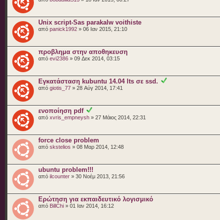
Unix script-Sas parakalw voithiste
από
panick1992
» 06 Ιαν 2015, 21:10
προβλημα στην αποθηκευση
από
evi2386
» 09 Δεκ 2014, 03:15
Εγκατάσταση kubuntu 14.04 lts σε ssd.
από
giotis_77
» 28 Αύγ 2014, 17:41
ενοποίηση pdf
από
xvris_empneysh
» 27 Μάιος 2014, 22:31
force close problem
από
skstelios
» 08 Μαρ 2014, 12:48
ubuntu problem!!!
από
ilcounter
» 30 Νοέμ 2013, 21:56
Ερώτηση για εκπαιδευτικό λογισμικό
από
BillChi
» 01 Ιαν 2014, 16:12