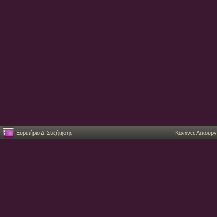
Ευρετήριο Δ. Συζήτησης
Κανόνες Λειτουργ