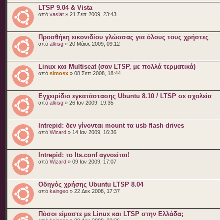
LTSP 9.04 & Vista
από
vaslat
» 21 Σεπ 2009, 23:43
Προσθήκη εικονιδίου γλώσσας για όλους τους χρήστες
από
alkisg
» 20 Μάιος 2009, 09:12
Linux και Multiseat (σαν LTSP, με πολλά τερματικά)
από
simosx
» 08 Σεπ 2008, 18:44
Εγχειρίδιο εγκατάστασης Ubuntu 8.10 / LTSP σε σχολεία
από
alkisg
» 26 Ιαν 2009, 19:35
Intrepid: δεν γίνονται mount τα usb flash drives
από
Wizard
» 14 Ιαν 2009, 16:36
Intrepid: το lts.conf αγνοείται!
από
Wizard
» 09 Ιαν 2009, 17:07
Οδηγός χρήσης Ubuntu LTSP 8.04
από
kaingeo
» 22 Δεκ 2008, 17:37
Πόσοι είμαστε με Linux και LTSP στην Ελλάδα;