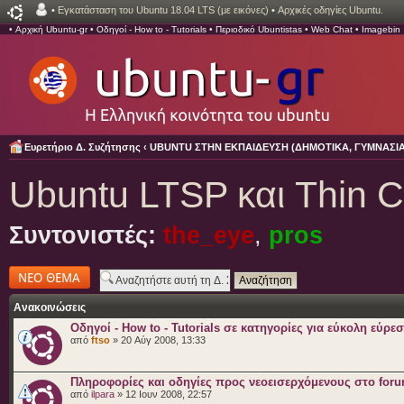
•
Εγκατάσταση του Ubuntu 18.04 LTS (με εικόνες)
•
Αρχικές οδηγίες Ubuntu.
•
Αρχική Ubuntu-gr
•
Οδηγοί - How to - Tutorials
•
Περιοδικό Ubuntistas
•
Web Chat
•
Imagebin
Ευρετήριο Δ. Συζήτησης
‹
UBUNTU ΣΤΗΝ ΕΚΠΑΙΔΕΥΣΗ (ΔΗΜΟΤΙΚΑ, ΓΥΜΝΑΣΙΑ,
Ubuntu LTSP και Thin C
Συντονιστές:
the_eye
,
pros
Δημιουργία νέου
θέματος
Ανακοινώσεις
Οδηγοί - How to - Tutorials σε κατηγορίες για εύκολη εύρε
από
ftso
» 20 Αύγ 2008, 13:33
Πληροφορίες και οδηγίες προς νεοεισερχόμενους στο for
από
ilpara
» 12 Ιουν 2008, 22:57