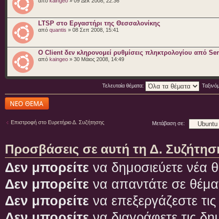
από
kaingeo
» 09 Δεκ 2008, 22:36
LTSP στο Εργαστήρι της Θεσσαλονίκης
από
quantis
» 08 Σεπ 2008, 15:41
O Client δεν κληρονομεί ρυθμίσεις πληκτρολογίου από Ser
από
kaingeo
» 30 Μάιος 2008, 14:49
Τελευταία θέματα:
Ταξινό
Δημιουργία νέου
θέματος
Επιστροφή στο Ευρετήριο Δ. Συζήτησης
Μετάβαση σε:
Προσβάσεις σε αυτή τη Δ. Συζήτησ
Δεν μπορείτε
να δημοσιεύετε νέα θ
Δεν μπορείτε
να απαντάτε σε θέμα
Δεν μπορείτε
να επεξεργάζεστε τις
Δεν μπορείτε
να διαγράφετε τις δη