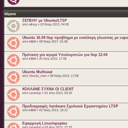
Θέματα
ΣΕΠΕΗΥ με Ubuntu/LTSP
από
alkisg
» 03 Νοέμ 2013, 04:00
Ubuntu 16.04 ltsp προβλημα με εναλλαγη γλωσσας με caps
από
killbill
» 08 Νοέμ 2017, 01:06
Πρόταση για αγορά Υπολογιστών για ltsp 12.04
από
killbill
» 25 Απρ 2015, 17:06
Ubuntu Multiseat
από
Ubuntu_man
» 08 Νοέμ 2014, 17:58
ΚΟΛΛΑΝΕ ΣΥΧΝΑ ΟΙ CLIENT
από
sarantop
» 01 Απρ 2013, 00:25
Προδιαγραφές hardware Σχολικού Εργαστηρίου LTSP
από
killbill
» 02 Νοέμ 2013, 18:22
Εφαρμογή Linux/epoptes
από
sarantop
» 03 Απρ 2013, 22:33