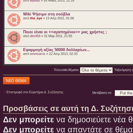
από
lepidas
» 28 Μάιος 2013, 12:18
Wiki Ψήσιμο στη σούβλα
από
the_eye
» 13 Απρ 2011, 01:06
Ποιοι είναι οι <<αγαπημένοι>> μας χρήστες ;
από
dim459
» 31 Μαρ 2011, 21:55
Εφαρμογή αξίας 50000 δολλαρίων...
από
emmsarris
» 22 Απρ 2013, 02:33
Τελευταία θέματα:
Ταξινόμηση 
Δημιουργία νέου
θέματος
Επιστροφή στο Ευρετήριο Δ. Συζήτησης
Μετάβαση σε:
Προσβάσεις σε αυτή τη Δ. Συζήτησ
Δεν μπορείτε
να δημοσιεύετε νέα θ
Δεν μπορείτε
να απαντάτε σε θέμα