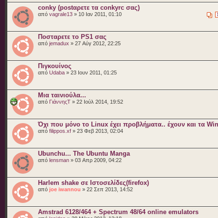
conky (postαρετε τα conkyrc σας)
από
vagrale13
» 10 Ιαν 2011, 01:10
Ποσταρετε το PS1 σας
από
jemadux
» 27 Αύγ 2012, 22:25
Πιγκουίνος
από
Udaba
» 23 Ιουν 2011, 01:25
Μια ταινιούλα...
από
ΓιάννηςΤ
» 22 Ιούλ 2014, 19:52
Όχι που μόνο το Linux έχει προβλήματα.. έχουν και τα W
από
filippos.xf
» 23 Φεβ 2013, 02:04
Ubunchu... The Ubuntu Manga
από
lensman
» 03 Απρ 2009, 04:22
Harlem shake σε Ιστοσελίδες(firefox)
από
joe iwannou
» 22 Σεπ 2013, 14:52
Amstrad 6128/464 + Spectrum 48/64 online emulators