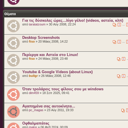
Θέματα
Για τις δύσκολες ώρες...λίγο γέλιο! (videos, αστεία, κλπ)
από
taratatzoum
» 30 Αύγ 2008, 22:24
...
1
Desktop Screenshots
από
ftso
» 20 Μάιος 2008, 14:22
...
1
Περίεργα και Αστεία στο Linux!
από
ftso
» 24 Μάιος 2008, 23:48
.
1
Youtube & Google Videos (about Linux)
από
bullgr
» 26 Μάιος 2008, 12:46
.
1
Όταν τρολάρεις τους φίλους σου με windows
από
dim459
» 18 Σεπ 2025, 09:41
Αγαπημένα σας αυτοκίνητα...
από
pc_magas
» 23 Αύγ 2011, 19:33
Οφθαλμαπάτeς
από
malos
» 06 Φεβ 2024, 00:09