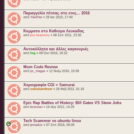
Παραγγελία πίτσας στο ετος... 2016
από
YianPan
» 29 Ιαν 2010, 17:40
Κυμματα στο Καθισμα Λευκαδας
από
joe iwannou
» 08 Σεπ 2011, 23:30
Αυτοκόλλητα και άλλες καγκουριές
από
fog
» 09 Οκτ 2016, 19:10
Mom Code Review
από
pc_magas
» 12 Νοέμ 2016, 19:39
Χορογραφία CGI + Samurai
από
sokoban4ever
» 28 Φεβ 2011, 01:16
Epic Rap Battles of History: Bill Gates VS Steve Jobs
από
lensman
» 16 Αύγ 2012, 14:29
Tech Scammer vs ubuntu linux
από
jemadux
» 07 Σεπ 2016, 05:05