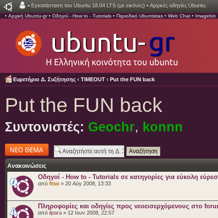
•
Εγκατάσταση του Ubuntu 18.04 LTS (με εικόνες)
•
Αρχικές οδηγίες Ubuntu.
•
Αρχική Ubuntu-gr
•
Οδηγοί - How to - Tutorials
•
Περιοδικό Ubuntistas
•
Web Chat
•
Imagebin
Ευρετήριο Δ. Συζήτησης
‹
TIMEOUT
‹
Put the FUN back
Put the FUN back
Συντονιστές:
Geochr
,
konnn
Δημιουργία νέου
θέματος
Ανακοινώσεις
Οδηγοί - How to - Tutorials σε κατηγορίες για εύκολη εύρε
από
ftso
» 20 Αύγ 2008, 13:33
Πληροφορίες και οδηγίες προς νεοεισερχόμενους στο for
από
ilpara
» 12 Ιουν 2008, 22:57