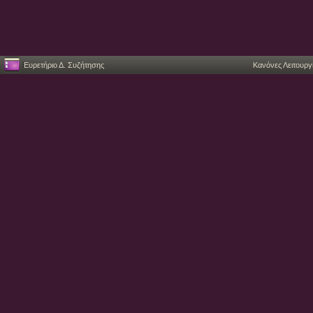
Ευρετήριο Δ. Συζήτησης
Κανόνες Λειτουργ