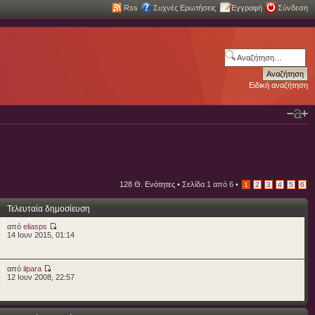
Rss
Συχνές Ερωτήσεις
Εγγραφή
Σύνδεση
Ειδική αναζήτηση
128 Θ. Ενότητες •
Σελίδα
1
από
6
•
1
2
3
4
5
6
Τελευταία δημοσίευση
από
eliasps
14 Ιουν 2015, 01:14
από
ilpara
12 Ιουν 2008, 22:57