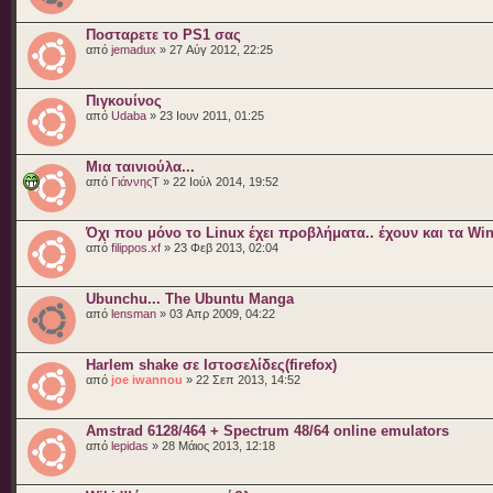
Ποσταρετε το PS1 σας
από
jemadux
» 27 Αύγ 2012, 22:25
Πιγκουίνος
από
Udaba
» 23 Ιουν 2011, 01:25
Μια ταινιούλα...
από
ΓιάννηςΤ
» 22 Ιούλ 2014, 19:52
Όχι που μόνο το Linux έχει προβλήματα.. έχουν και τα W
από
filippos.xf
» 23 Φεβ 2013, 02:04
Ubunchu... The Ubuntu Manga
από
lensman
» 03 Απρ 2009, 04:22
Harlem shake σε Ιστοσελίδες(firefox)
από
joe iwannou
» 22 Σεπ 2013, 14:52
Amstrad 6128/464 + Spectrum 48/64 online emulators
από
lepidas
» 28 Μάιος 2013, 12:18