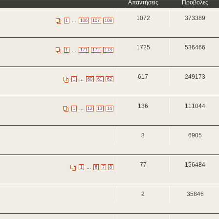
Απαντήσεις
Προβολές
1072
373389
...
1
106
107
108
1725
536466
...
1
171
172
173
617
249173
...
1
60
61
62
136
111044
...
1
12
13
14
3
6905
77
156484
...
1
6
7
8
2
35846