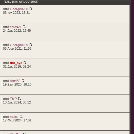
Τελευταία δημοσίευση
από
George0k00
03 Ιαν 2023, 15:31
από
sotos21
24 Δεκ 2022, 22:49
από
George0k00
03 Απρ 2021, 11:58
από
the_eye
31 Δεκ 2016, 02:24
από
dim459
19 Σεπ 2025, 16:16
από
Th P
13 Δεκ 2024, 08:12
από
malos
17 Φεβ 2024, 17:01