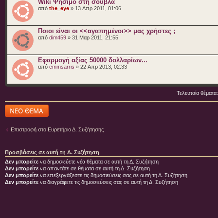
Wiki Ψήσιμο στη σούβλα
από
the_eye
» 13 Απρ 2011, 01:06
Ποιοι είναι οι <<αγαπημένοι>> μας χρήστες ;
από
dim459
» 31 Μαρ 2011, 21:55
Εφαρμογή αξίας 50000 δολλαρίων...
από
emmsarris
» 22 Απρ 2013, 02:33
Τελευταία θέματα
Δημιουργία νέου
θέματος
Επιστροφή στο Ευρετήριο Δ. Συζήτησης
Προσβάσεις σε αυτή τη Δ. Συζήτηση
Δεν μπορείτε
να δημοσιεύετε νέα θέματα σε αυτή τη Δ. Συζήτηση
Δεν μπορείτε
να απαντάτε σε θέματα σε αυτή τη Δ. Συζήτηση
Δεν μπορείτε
να επεξεργάζεστε τις δημοσιεύσεις σας σε αυτή τη Δ. Συζήτηση
Δεν μπορείτε
να διαγράφετε τις δημοσιεύσεις σας σε αυτή τη Δ. Συζήτηση