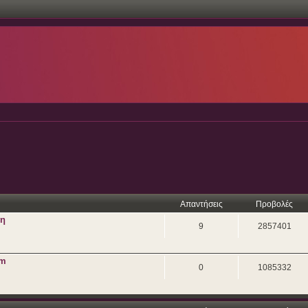
Απαντήσεις
Προβολές
ση
9
2857401
um
0
1085332