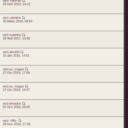
από
YianPan
03 Ιούλ 2022, 19:13
από
vdimitris
30 Μάιος 2018, 09:54
από
matthew
19 Φεβ 2017, 13:40
από
dim459
31 Δεκ 2016, 14:51
από
pc_magas
27 Οκτ 2016, 17:09
από
pc_magas
27 Οκτ 2016, 16:47
από
jemadux
07 Σεπ 2016, 05:05
από
-Sifis-
28 Ιουν 2016, 17:26