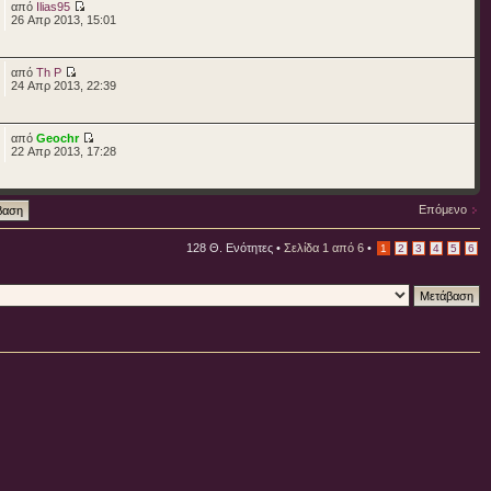
από
Ilias95
26 Απρ 2013, 15:01
από
Th P
24 Απρ 2013, 22:39
από
Geochr
22 Απρ 2013, 17:28
Επόμενο
128 Θ. Ενότητες •
Σελίδα
1
από
6
•
1
2
3
4
5
6