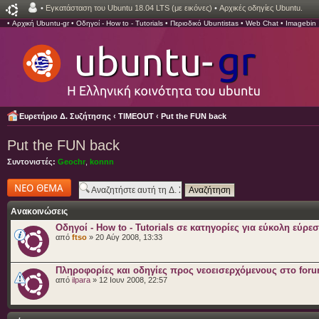
•
Εγκατάσταση του Ubuntu 18.04 LTS (με εικόνες)
•
Αρχικές οδηγίες Ubuntu.
•
Αρχική Ubuntu-gr
•
Οδηγοί - How to - Tutorials
•
Περιοδικό Ubuntistas
•
Web Chat
•
Imagebin
Ευρετήριο Δ. Συζήτησης
‹
TIMEOUT
‹
Put the FUN back
Put the FUN back
Συντονιστές:
Geochr
,
konnn
Δημιουργία νέου
θέματος
Ανακοινώσεις
Οδηγοί - How to - Tutorials σε κατηγορίες για εύκολη εύρε
από
ftso
» 20 Αύγ 2008, 13:33
Πληροφορίες και οδηγίες προς νεοεισερχόμενους στο for
από
ilpara
» 12 Ιουν 2008, 22:57