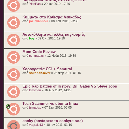
από
YianPan
» 29 Ιαν 2010, 17:40
Κυμματα στο Καθισμα Λευκαδας
από
joe iwannou
» 08 Σεπ 2011, 23:30
Αυτοκόλλητα και άλλες καγκουριές
από
fog
» 09 Οκτ 2016, 19:10
Mom Code Review
από
pc_magas
» 12 Νοέμ 2016, 19:39
Χορογραφία CGI + Samurai
από
sokoban4ever
» 28 Φεβ 2011, 01:16
Epic Rap Battles of History: Bill Gates VS Steve Jobs
από
lensman
» 16 Αύγ 2012, 14:29
Tech Scammer vs ubuntu linux
από
jemadux
» 07 Σεπ 2016, 05:05
conky (postαρετε τα conkyrc σας)
από
vagrale13
» 10 Ιαν 2011, 01:10