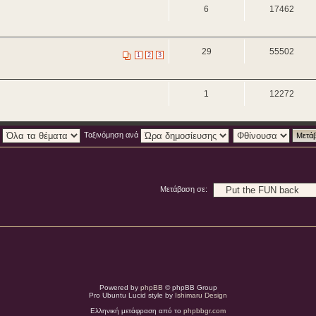
6
17462
29
55502
1
2
3
1
12272
:
Ταξινόμηση ανά
Μετάβαση σε:
Powered by
phpBB
© phpBB Group
Pro Ubuntu Lucid style by
Ishimaru Design
Ελληνική μετάφραση από το
phpbbgr.com