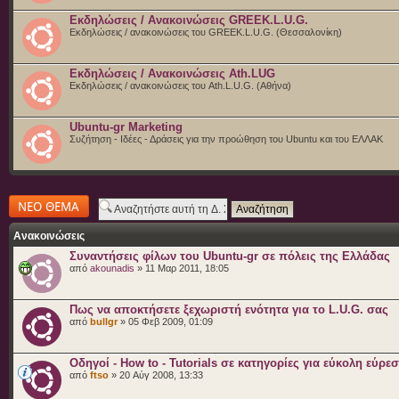
Εκδηλώσεις / Ανακοινώσεις GREEK.L.U.G.
Εκδηλώσεις / ανακοινώσεις του GREEK.L.U.G. (Θεσσαλονίκη)
Εκδηλώσεις / Ανακοινώσεις Ath.LUG
Εκδηλώσεις / ανακοινώσεις του Ath.L.U.G. (Αθήνα)
Ubuntu-gr Marketing
Συζήτηση - Ιδέες - Δράσεις για την προώθηση του Ubuntu και του ΕΛΛΑΚ
Δημιουργία νέου
θέματος
Ανακοινώσεις
Συναντήσεις φίλων του Ubuntu-gr σε πόλεις της Ελλάδας
από
akounadis
» 11 Μαρ 2011, 18:05
Πως να αποκτήσετε ξεχωριστή ενότητα για το L.U.G. σας
από
bullgr
» 05 Φεβ 2009, 01:09
Οδηγοί - How to - Tutorials σε κατηγορίες για εύκολη εύρε
από
ftso
» 20 Αύγ 2008, 13:33