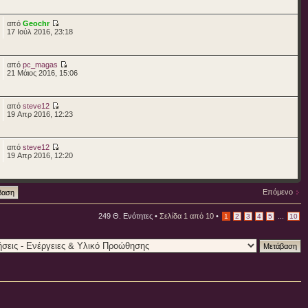
από
Geochr
17 Ιούλ 2016, 23:18
από
pc_magas
21 Μάιος 2016, 15:06
από
steve12
19 Απρ 2016, 12:23
από
steve12
19 Απρ 2016, 12:20
Επόμενο
249 Θ. Ενότητες •
Σελίδα
1
από
10
•
...
1
2
3
4
5
10