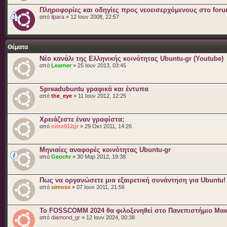
Πληροφορίες και οδηγίες προς νεοεισερχόμενους στο for
από
ilpara
» 12 Ιουν 2008, 22:57
Θέματα
Nέο κανάλι της Ελληνικής κοινότητας Ubuntu-gr (Youtube)
από
Learner
» 25 Ιουν 2013, 03:45
Spreadubuntu γραφικά και έντυπα
από
the_eye
» 11 Ιουν 2012, 12:25
Χρειάζεστε έναν γραφίστα;
από
nitro912gr
» 29 Οκτ 2011, 14:26
Μηνιαίες αναφορές κοινότητας Ubuntu-gr
από
Geochr
» 30 Μαρ 2012, 19:38
Πως να οργανώσετε μια εξαιρετική συνάντηση για Ubuntu!
από
simosx
» 07 Ιουν 2011, 21:56
Το FOSSCOMM 2024 θα φιλοξενηθεί στο Πανεπιστήμιο Μακ
από
diamond_gr
» 12 Ιουν 2024, 00:38