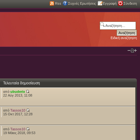
Rss
Συχνές Ερωτήσεις
Εγγραφή
Σύνδεση
Ειδική αναζήτηση
Τελευταία δημοσίευση
από
ubuderix
22 Αύγ 2013, 11:08
από
Tassos10
15 Οκτ 2017, 12:28
από
Tassos10
19 Μάιος 2018, 09:53