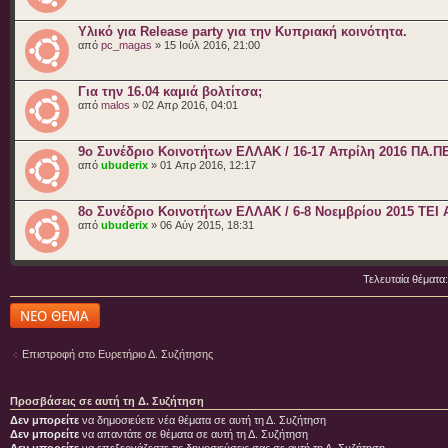
Υλικό για Release party για την Κυπριακή κοινότητα.
από
pc_magas
» 15 Ιούλ 2016, 21:00
Για την 16.04 καμιά βολτίτσα;
από
malos
» 02 Απρ 2016, 04:01
9ο Συνέδριο Κοινοτήτων ΕΛΛΑΚ / 16-17 Απρίλη 2016 ΠΑ.Π
από
ubuderix
» 01 Απρ 2016, 12:17
8ο Συνέδριο Κοινοτήτων ΕΛΛΑΚ / 6-8 Νοεμβρίου 2015 ΤΕ
από
ubuderix
» 06 Αύγ 2015, 18:31
Τελευταία θέματα
Δημιουργία νέου
θέματος
Επιστροφή στο Ευρετήριο Δ. Συζήτησης
Προσβάσεις σε αυτή τη Δ. Συζήτηση
Δεν μπορείτε
να δημοσιεύετε νέα θέματα σε αυτή τη Δ. Συζήτηση
Δεν μπορείτε
να απαντάτε σε θέματα σε αυτή τη Δ. Συζήτηση
Δεν μπορείτε
να επεξεργάζεστε τις δημοσιεύσεις σας σε αυτή τη Δ. Συζήτηση