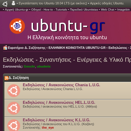
•
Εγκατάσταση του Ubuntu 18.04 LTS (με εικόνες)
•
Αρχικές οδηγίες Ubuntu.
•
Αρχική Ubuntu-gr
•
Οδηγοί - How to - Tutorials
•
Περιοδικό Ubuntistas
•
Web Chat
•
Imagebin
Ευρετήριο Δ. Συζήτησης
‹
ΕΛΛΗΝΙΚΗ ΚΟΙΝΟΤΗΤΑ UBUNTU-GR
‹
Εκδηλώσεις - 
Εκδηλώσεις - Συναντήσεις - Ενέργειες & Υλικό 
Συντονιστές:
Geochr
,
ubuderix
Δ. Συζήτηση
Εκδηλώσεις / Ανακοινώσεις Chania L.U.G.
Εκδηλώσεις / Ανακοινώσεις Chania L.U.G.
Εκδηλώσεις / Ανακοινώσεις HEL.L.U.G.
Εκδηλώσεις / ανακοινώσεις του HEL.L.U.G. (Αθήνα)
Εκδηλώσεις / Ανακοινώσεις K.L.U.G.
Εκδηλώσεις / ανακοινώσεις του K.L.U.G. (Κοζάνη)
Συντονιστής:
the_eye