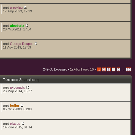
από
greeklug
17 Απρ 2023, 12:29
από
ubuderix
28 Φεβ 2011, 17:54
από
George Roupos
11 Αύγ 2019, 17:39
249 Θ. Ενότητες •
Σελίδα
1
από
10
•
...
1
2
3
4
5
10
Τελευταία δημοσίευση
από
akounadis
23 Μαρ 2014, 16:27
από
bullgr
05 Φεβ 2009, 01:09
από
eliasps
14 Ιουν 2015, 01:14