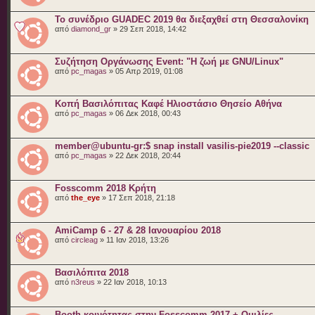
Το συνέδριο GUADEC 2019 θα διεξαχθεί στη Θεσσαλονίκη
από
diamond_gr
» 29 Σεπ 2018, 14:42
Συζήτηση Οργάνωσης Event: "Η ζωή με GNU/Linux"
από
pc_magas
» 05 Απρ 2019, 01:08
Κοπή Βασιλόπιτας Καφέ Ηλιοστάσιο Θησείο Αθήνα
από
pc_magas
» 06 Δεκ 2018, 00:43
member@ubuntu-gr:$ snap install vasilis-pie2019 --classic
από
pc_magas
» 22 Δεκ 2018, 20:44
Fosscomm 2018 Κρήτη
από
the_eye
» 17 Σεπ 2018, 21:18
AmiCamp 6 - 27 & 28 Ιανουαρίου 2018
από
circleag
» 11 Ιαν 2018, 13:26
Βασιλόπιτα 2018
από
n3reus
» 22 Ιαν 2018, 10:13
Booth κοινότητας στην Fosscomm 2017 + Ομιλίες