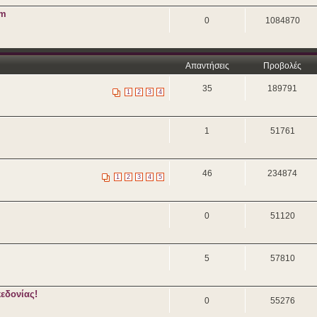
um
0
1084870
Απαντήσεις
Προβολές
35
189791
1
2
3
4
1
51761
46
234874
1
2
3
4
5
0
51120
5
57810
εδονίας!
0
55276