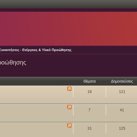
Συναντήσεις - Ενέργειες & Υλικό Προώθησης
Προώθησης
Θέματα
Δημοσιεύσεις
18
121
7
41
31
125