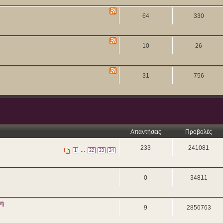
64
330
10
26
31
756
Απαντήσεις
Προβολές
233
241081
...
1
22
23
24
0
34811
ση
9
2856763