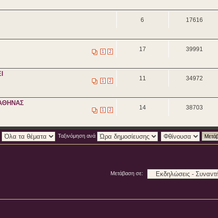
6
17616
17
39991
1
2
ΕΙ
11
34972
1
2
Ι ΑΘΗΝΑΣ
14
38703
1
2
:
Ταξινόμηση ανά
Μετάβαση σε: