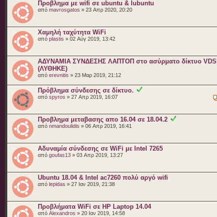
Προβλημα με wifi σε ubuntu & lubuntu
από
mavrosgatos
» 23 Απρ 2020, 20:20
Χαμηλή ταχύτητα WiFi
από
plastis
» 02 Αύγ 2019, 13:42
ΑΔΥΝΑΜΙΑ ΣΥΝΔΕΣΗΣ ΛΑΠΤΟΠ στο ασύρματο δίκτυο VDS
(ΛΥΘΗΚΕ)
από
erevnitis
» 23 Μαρ 2019, 21:12
Πρόβλημα σύνδεσης σε δίκτυο.
από
spyros
» 27 Απρ 2019, 16:07
Προβλημα μεταβασης απο 16.04 σε 18.04.2
από
nmandoulidis
» 06 Απρ 2019, 16:41
Αδυναμία σύνδεσης σε WiFi με Intel 7265
από
goufas13
» 03 Απρ 2019, 13:27
Ubuntu 18.04 & Intel ac7260 πολύ αργό wifi
από
lepidas
» 27 Ιαν 2019, 21:38
Προβλήματα WiFi σε HP Laptop 14.04
από
Alexandros
» 20 Ιαν 2019, 14:58