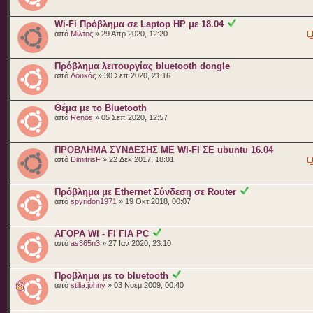
Wi-Fi Πρόβλημα σε Laptop HP με 18.04
από
Μίλτος
» 29 Απρ 2020, 12:20
Πρόβλημα λειτουργίας bluetooth dongle
από
Λουκάς
» 30 Σεπ 2020, 21:16
Θέμα με το Bluetooth
από
Renos
» 05 Σεπ 2020, 12:57
ΠΡΟΒΛΗΜΑ ΣΥΝΔΕΣΗΣ ΜΕ WI-FI ΣΕ ubuntu 16.04
από
DimitrisF
» 22 Δεκ 2017, 18:01
Πρόβλημα με Ethernet Σύνδεση σε Router
από
spyridon1971
» 19 Οκτ 2018, 00:07
ΑΓΟΡΑ WI - FI ΓΙΑ PC
από
as365n3
» 27 Ιαν 2020, 23:10
Προβλημα με το bluetooth
από
stilia.johny
» 03 Νοέμ 2009, 00:40