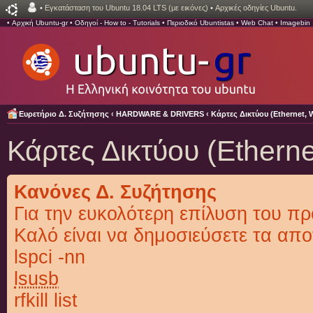
•
Εγκατάσταση του Ubuntu 18.04 LTS (με εικόνες)
•
Αρχικές οδηγίες Ubuntu.
•
Αρχική Ubuntu-gr
•
Οδηγοί - How to - Tutorials
•
Περιοδικό Ubuntistas
•
Web Chat
•
Imagebin
Ευρετήριο Δ. Συζήτησης
‹
HARDWARE & DRIVERS
‹
Κάρτες Δικτύου (Ethernet, Wi
Κάρτες Δικτύου (Ethernet
Κανόνες Δ. Συζήτησης
Για την ευκολότερη επίλυση του π
Καλό είναι να δημοσιεύσετε τα απο
lspci -nn
lsusb
rfkill list