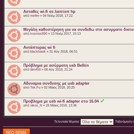
Ασταθες wi-fi σε λαπτοπ hp
από
metfm
» 04 Νοέμ 2018, 17:22
Μεγάλη καθυστέρηση για να συνδεθω στο ασυρματο δικτυ
από
kosmos890
» 13 Νοέμ 2017, 15:13
Αντάπτορας wi fi
από
blackhawk
» 31 Αύγ 2018, 06:51
Πρόβλημα με ασύρματη usb Belkin
από
dim459
» 06 Αύγ 2018, 21:24
Αδυναμια συνδεσης με usb adapter
από
Tek.Fu
» 02 Μάιος 2018, 20:25
Προβλημα με usb wi-fi adapter στο 16.04
από
nikos_N
» 26 Μάιος 2018, 13:36
Τελευταία θέματα:
Ταξινόμηση 
Δημιουργία νέου