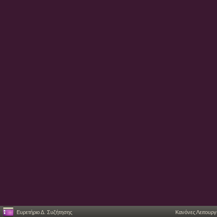
Ευρετήριο Δ. Συζήτησης
Κανόνες Λειτουργ