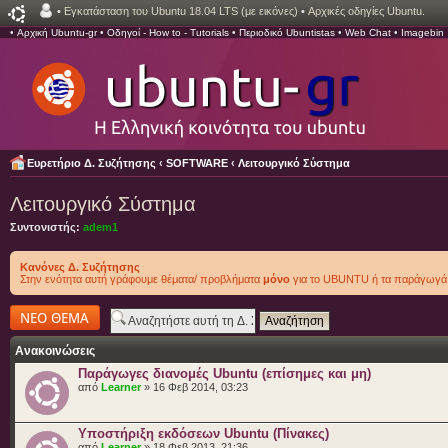
•
Εγκατάσταση του Ubuntu 18.04 LTS (με εικόνες)
•
Αρχικές οδηγίες Ubuntu.
•
Αρχική Ubuntu-gr
•
Οδηγοί - How to - Tutorials
•
Περιοδικό Ubuntistas
•
Web Chat
•
Imagebin
Ευρετήριο Δ. Συζήτησης
‹
SOFTWARE
‹
Λειτουργικό Σύστημα
Λειτουργικό Σύστημα
Συντονιστής:
adem1
Κανόνες Δ. Συζήτησης
Στην ενότητα αυτή γράφουμε θέματα/ προβλήματα
μόνο
για το UBUNTU ή τα παράγωγά 
Δημιουργία νέου
θέματος
Ανακοινώσεις
Παράγωγες διανομές Ubuntu (επίσημες και μη)
από
Learner
» 16 Φεβ 2014, 03:23
Υποστήριξη εκδόσεων Ubuntu (Πίνακες)
από
Learner
» 18 Φεβ 2013, 21:36