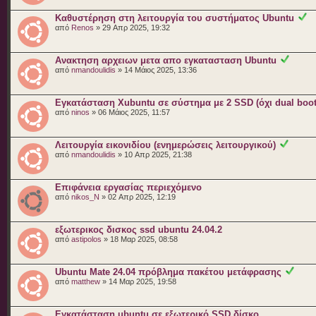
Καθυστέρηση στη λειτουργία του συστήματος Ubuntu
από
Renos
» 29 Απρ 2025, 19:32
Ανακτηση αρχειων μετα απο εγκατασταση Ubuntu
από
nmandoulidis
» 14 Μάιος 2025, 13:36
Εγκατάσταση Xubuntu σε σύστημα με 2 SSD (όχι dual boot
από
ninos
» 06 Μάιος 2025, 11:57
Λειτουργία εικονιδίου (ενημερώσεις λειτουργικού)
από
nmandoulidis
» 10 Απρ 2025, 21:38
Επιφάνεια εργασίας περιεχόμενο
από
nikos_N
» 02 Απρ 2025, 12:19
εξωτερικος δισκος ssd ubuntu 24.04.2
από
astipolos
» 18 Μαρ 2025, 08:58
Ubuntu Mate 24.04 πρόβλημα πακέτου μετάφρασης
από
matthew
» 14 Μαρ 2025, 19:58
Εγκατάσταση ubuntu σε εξωτερικό SSD δίσκο