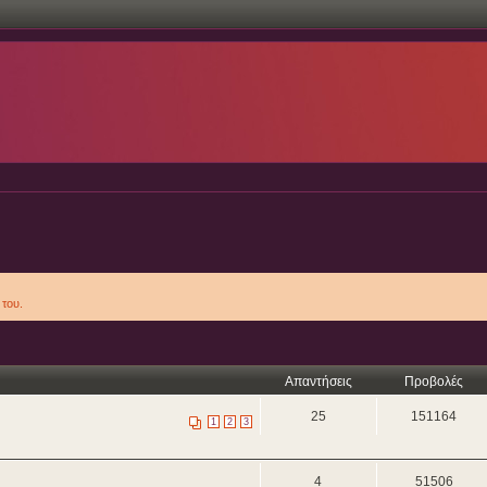
του.
Απαντήσεις
Προβολές
25
151164
1
2
3
4
51506