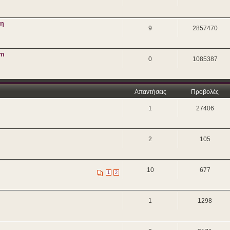
ση
9
2857470
um
0
1085387
Απαντήσεις
Προβολές
1
27406
2
105
10
677
1
2
1
1298