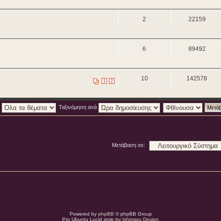
2
22159
6
89492
10
142578
1
2
:
Ταξινόμηση ανά
Μετάβαση σε:
Powered by
phpBB
© phpBB Group
Pro Ubuntu Lucid style by
Ishimaru Design