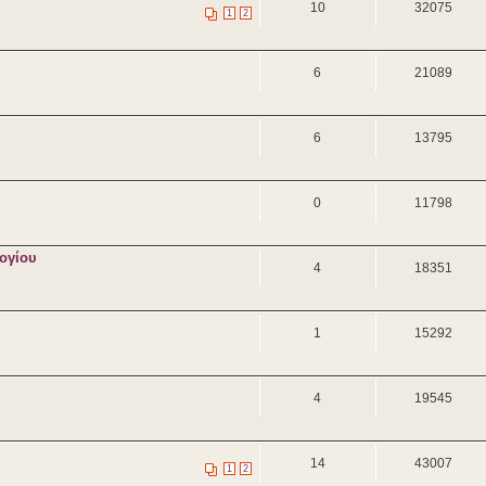
10
32075
1
2
6
21089
6
13795
0
11798
ογίου
4
18351
1
15292
4
19545
14
43007
1
2