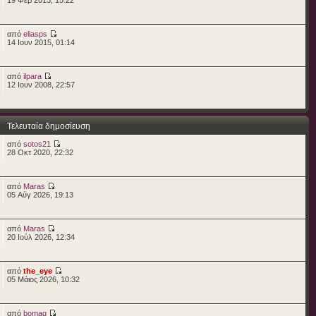
από
eliasps
14 Ιουν 2015, 01:14
από
ilpara
12 Ιουν 2008, 22:57
Τελευταία δημοσίευση
από
sotos21
28 Οκτ 2020, 22:32
από
Maras
05 Αύγ 2026, 19:13
από
Maras
20 Ιούλ 2026, 12:34
από
the_eye
05 Μάιος 2026, 10:32
από
bomag