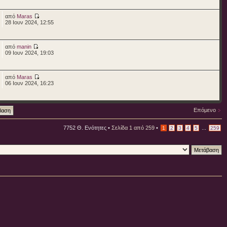
από
Maras
28 Ιουν 2024, 12:55
από
manin
09 Ιουν 2024, 19:03
από
Maras
06 Ιουν 2024, 16:23
Επόμενο
7752 Θ. Ενότητες •
Σελίδα
1
από
259
•
...
1
2
3
4
5
259