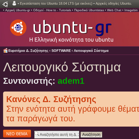
•
Εγκατάσταση του Ubuntu 18.04 LTS (με εικόνες)
•
Αρχικές οδηγίες Ubuntu.
•
Αρχική Ubuntu-gr
•
Οδηγοί - How to - Tutorials
•
Περιοδικό Ubuntistas
•
Web Chat
•
Imagebin
Ευρετήριο Δ. Συζήτησης
‹
SOFTWARE
‹
Λειτουργικό Σύστημα
Λειτουργικό Σύστημα
Συντονιστής:
adem1
Κανόνες Δ. Συζήτησης
Στην ενότητα αυτή γράφουμε θέμ
τα παράγωγά του.
Δημιουργία νέου
θέματος