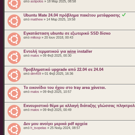
από
astipolos
» 18 Μαρ 2025, 08:58
Ubuntu Mate 24.04 πρόβλημα πακέτου μετάφρασης
από
matthew
» 14 Μαρ 2025, 19:58
Εγκατάσταση ubuntu σε εξωτερικό SSD δίσκο
από
miltosp
» 20 Ιουν 2018, 00:43
Εντολή τερματικού για
wine
installer
από
malos
» 09 Φεβ 2025, 00:30
Προβληματικό upgrade από 22.04 σε 24.04
από
dim459
» 01 Φεβ 2025, 16:36
Το εικονίδιο του ήχου στο tray area χάνεται.
από
malos
» 09 Φεβ 2025, 10:57
Εκνευριστικό θέμα με αλλαγή διάταξης γλώσσας πληκτρολ
από
malos
» 09 Φεβ 2025, 00:49
Δεν μου ανοίγει μερικά pdf αρχεία
από
h_tsopelas
» 25 Νοέμ 2024, 08:57