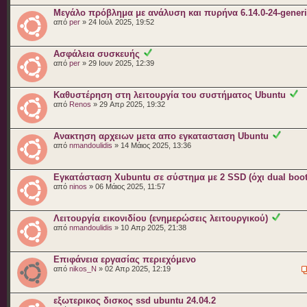
Μεγάλο πρόβλημα με ανάλυση και πυρήνα 6.14.0-24-gener
από
per
» 24 Ιούλ 2025, 19:52
Ασφάλεια συσκευής
από
per
» 29 Ιουν 2025, 12:39
Καθυστέρηση στη λειτουργία του συστήματος Ubuntu
από
Renos
» 29 Απρ 2025, 19:32
Ανακτηση αρχειων μετα απο εγκατασταση Ubuntu
από
nmandoulidis
» 14 Μάιος 2025, 13:36
Εγκατάσταση Xubuntu σε σύστημα με 2 SSD (όχι dual boot
από
ninos
» 06 Μάιος 2025, 11:57
Λειτουργία εικονιδίου (ενημερώσεις λειτουργικού)
από
nmandoulidis
» 10 Απρ 2025, 21:38
Επιφάνεια εργασίας περιεχόμενο
από
nikos_N
» 02 Απρ 2025, 12:19
εξωτερικος δισκος ssd ubuntu 24.04.2