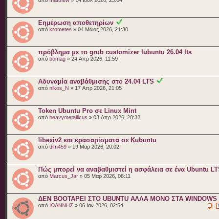
Εημέρωση αποθετηρίων
από
krometes
» 04 Μάιος 2026, 21:30
πρόβλημα με το grub customizer lubuntu 26.04 lts
από
bomag
» 24 Απρ 2026, 11:59
Αδυναμία αναβάθμισης στο 24.04 LTS
από
nikos_N
» 17 Απρ 2026, 21:05
Token Ubuntu Pro σε Linux Mint
από
heavymetallicus
» 03 Απρ 2026, 20:32
libexiv2 και κρασαρίσματα σε Kubuntu
από
dim459
» 19 Μαρ 2026, 20:02
Πώς μπορεί να αναβαθμιστεί η ασφάλεια σε ένα Ubuntu L
από
Marcus_Jar
» 05 Μαρ 2026, 08:11
ΔΕΝ BOOTAΡΕΙ ΣΤΟ UBUNTU ΑΛΛΑ ΜΟΝΟ ΣΤΑ WINDOWS
από
ΙΩΑΝΝΗΣ
» 06 Ιαν 2026, 02:54