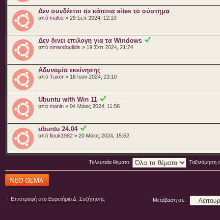
Δεν συνδέεται σε κάποια sites το σύστημα
από
malos
» 29 Σεπ 2024, 12:10
Δεν δινει επιλογη για τα Windows
από
nmandoulidis
» 19 Σεπ 2024, 21:24
Αδυναμία εκκίνησης
από
Tuxer
» 18 Ιουν 2024, 23:10
Ubuntu with Win 11
από
manin
» 04 Μάιος 2024, 11:56
ubuntu 24.04
από
flouk1982
» 20 Μάιος 2024, 15:52
Τελευταία θέματα:
Ταξινόμηση 
Δημιουργία νέου
θέματος
Επιστροφή στο Ευρετήριο Δ. Συζήτησης
Μετάβαση σε: