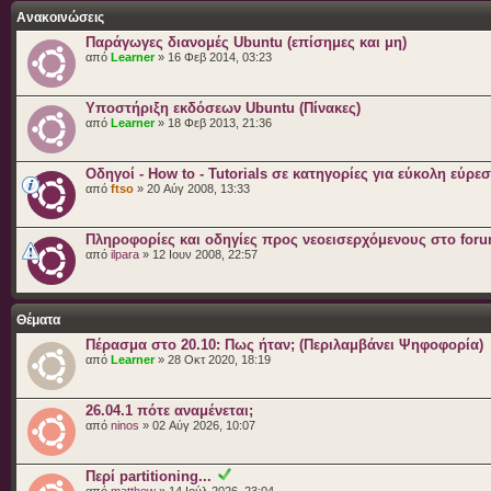
Ανακοινώσεις
Παράγωγες διανομές Ubuntu (επίσημες και μη)
από
Learner
» 16 Φεβ 2014, 03:23
Υποστήριξη εκδόσεων Ubuntu (Πίνακες)
από
Learner
» 18 Φεβ 2013, 21:36
Οδηγοί - How to - Tutorials σε κατηγορίες για εύκολη εύρε
από
ftso
» 20 Αύγ 2008, 13:33
Πληροφορίες και οδηγίες προς νεοεισερχόμενους στο for
από
ilpara
» 12 Ιουν 2008, 22:57
Θέματα
Πέρασμα στο 20.10: Πως ήταν; (Περιλαμβάνει Ψηφοφορία)
από
Learner
» 28 Οκτ 2020, 18:19
26.04.1 πότε αναμένεται;
από
ninos
» 02 Αύγ 2026, 10:07
Περί partitioning...
από
matthew
» 14 Ιούλ 2026, 23:04