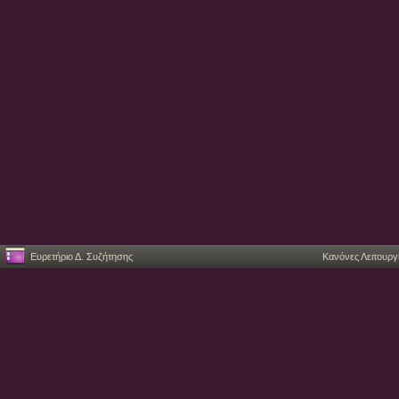
Ευρετήριο Δ. Συζήτησης
Κανόνες Λειτουργ