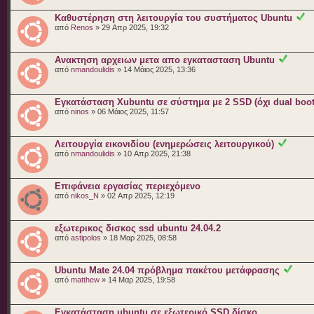
Καθυστέρηση στη λειτουργία του συστήματος Ubuntu
από
Renos
» 29 Απρ 2025, 19:32
Ανακτηση αρχειων μετα απο εγκατασταση Ubuntu
από
nmandoulidis
» 14 Μάιος 2025, 13:36
Εγκατάσταση Xubuntu σε σύστημα με 2 SSD (όχι dual boot
από
ninos
» 06 Μάιος 2025, 11:57
Λειτουργία εικονιδίου (ενημερώσεις λειτουργικού)
από
nmandoulidis
» 10 Απρ 2025, 21:38
Επιφάνεια εργασίας περιεχόμενο
από
nikos_N
» 02 Απρ 2025, 12:19
εξωτερικος δισκος ssd ubuntu 24.04.2
από
astipolos
» 18 Μαρ 2025, 08:58
Ubuntu Mate 24.04 πρόβλημα πακέτου μετάφρασης
από
matthew
» 14 Μαρ 2025, 19:58
Εγκατάσταση ubuntu σε εξωτερικό SSD δίσκο