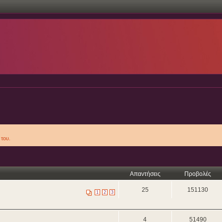
του.
Απαντήσεις
Προβολές
25
151130
1
2
3
4
51490