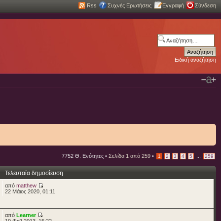
Rss
Συχνές Ερωτήσεις
Εγγραφή
Σύνδεση
Ειδική αναζήτηση
7752 Θ. Ενότητες •
Σελίδα
1
από
259
•
...
1
2
3
4
5
259
Τελευταία δημοσίευση
από
matthew
22 Μάιος 2020, 01:11
από
Learner
19 Φεβ 2013, 15:22