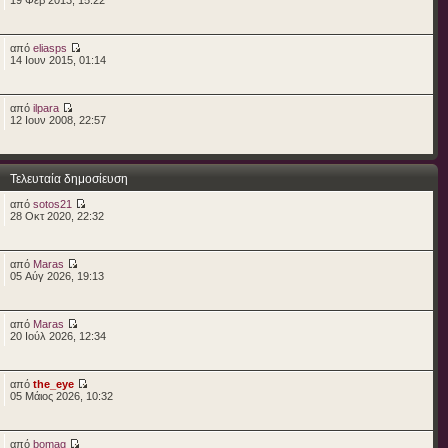
από
eliasps
14 Ιουν 2015, 01:14
από
ilpara
12 Ιουν 2008, 22:57
Τελευταία δημοσίευση
από
sotos21
28 Οκτ 2020, 22:32
από
Maras
05 Αύγ 2026, 19:13
από
Maras
20 Ιούλ 2026, 12:34
από
the_eye
05 Μάιος 2026, 10:32
από
bomag