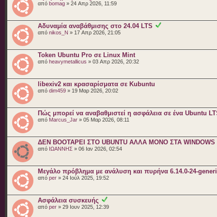
από
bomag
» 24 Απρ 2026, 11:59
Αδυναμία αναβάθμισης στο 24.04 LTS
από
nikos_N
» 17 Απρ 2026, 21:05
Token Ubuntu Pro σε Linux Mint
από
heavymetallicus
» 03 Απρ 2026, 20:32
libexiv2 και κρασαρίσματα σε Kubuntu
από
dim459
» 19 Μαρ 2026, 20:02
Πώς μπορεί να αναβαθμιστεί η ασφάλεια σε ένα Ubuntu L
από
Marcus_Jar
» 05 Μαρ 2026, 08:11
ΔΕΝ BOOTAΡΕΙ ΣΤΟ UBUNTU ΑΛΛΑ ΜΟΝΟ ΣΤΑ WINDOWS
από
ΙΩΑΝΝΗΣ
» 06 Ιαν 2026, 02:54
Μεγάλο πρόβλημα με ανάλυση και πυρήνα 6.14.0-24-gener
από
per
» 24 Ιούλ 2025, 19:52
Ασφάλεια συσκευής
από
per
» 29 Ιουν 2025, 12:39