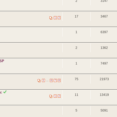
2
3147
17
3467
1
2
1
6397
2
1362
TSP
1
7497
75
21973
...
1
6
7
8
ic
11
13419
1
2
5
5091