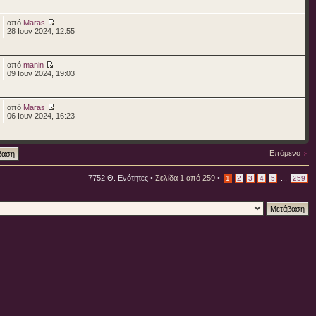
από
Maras
28 Ιουν 2024, 12:55
από
manin
09 Ιουν 2024, 19:03
από
Maras
06 Ιουν 2024, 16:23
Επόμενο
7752 Θ. Ενότητες •
Σελίδα
1
από
259
•
...
1
2
3
4
5
259