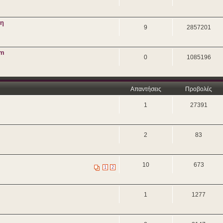
ση
9
2857201
um
0
1085196
Απαντήσεις
Προβολές
1
27391
2
83
10
673
1
2
1
1277