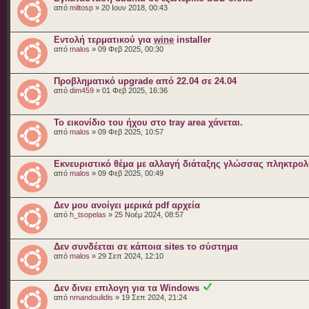
από
miltosp
» 20 Ιουν 2018, 00:43
Εντολή τερματικού για
wine
installer
από
malos
» 09 Φεβ 2025, 00:30
Προβληματικό upgrade από 22.04 σε 24.04
από
dim459
» 01 Φεβ 2025, 16:36
Το εικονίδιο του ήχου στο tray area χάνεται.
από
malos
» 09 Φεβ 2025, 10:57
Εκνευριστικό θέμα με αλλαγή διάταξης γλώσσας πληκτρολ
από
malos
» 09 Φεβ 2025, 00:49
Δεν μου ανοίγει μερικά pdf αρχεία
από
h_tsopelas
» 25 Νοέμ 2024, 08:57
Δεν συνδέεται σε κάποια sites το σύστημα
από
malos
» 29 Σεπ 2024, 12:10
Δεν δινει επιλογη για τα Windows
από
nmandoulidis
» 19 Σεπ 2024, 21:24