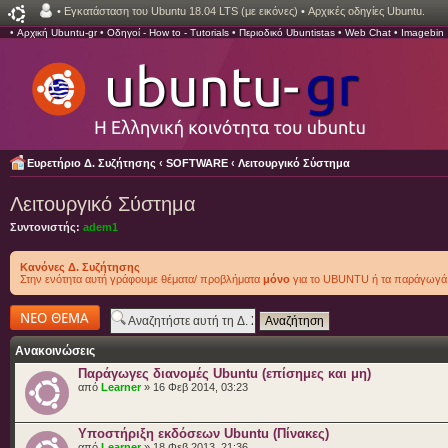
•
Εγκατάσταση του Ubuntu 18.04 LTS (με εικόνες)
•
Αρχικές οδηγίες Ubuntu.
•
Αρχική Ubuntu-gr
•
Οδηγοί - How to - Tutorials
•
Περιοδικό Ubuntistas
•
Web Chat
•
Imagebin
Ευρετήριο Δ. Συζήτησης
‹
SOFTWARE
‹
Λειτουργικό Σύστημα
Λειτουργικό Σύστημα
Συντονιστής:
adem1
Κανόνες Δ. Συζήτησης
Στην ενότητα αυτή γράφουμε θέματα/ προβλήματα
μόνο
για το UBUNTU ή τα παράγωγά 
Δημιουργία νέου
θέματος
Ανακοινώσεις
Παράγωγες διανομές Ubuntu (επίσημες και μη)
από
Learner
» 16 Φεβ 2014, 03:23
Υποστήριξη εκδόσεων Ubuntu (Πίνακες)
από
Learner
» 18 Φεβ 2013, 21:36