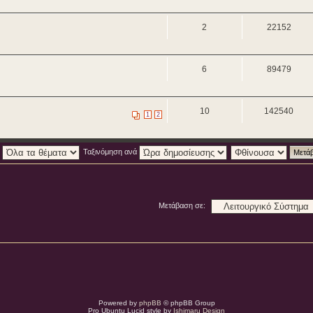
2
22152
6
89479
10
142540
1
2
:
Ταξινόμηση ανά
Μετάβαση σε:
Powered by
phpBB
© phpBB Group
Pro Ubuntu Lucid style by
Ishimaru Design