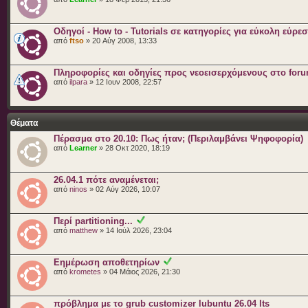
Οδηγοί - How to - Tutorials σε κατηγορίες για εύκολη εύρε
από
ftso
» 20 Αύγ 2008, 13:33
Πληροφορίες και οδηγίες προς νεοεισερχόμενους στο for
από
ilpara
» 12 Ιουν 2008, 22:57
Θέματα
Πέρασμα στο 20.10: Πως ήταν; (Περιλαμβάνει Ψηφοφορία)
από
Learner
» 28 Οκτ 2020, 18:19
26.04.1 πότε αναμένεται;
από
ninos
» 02 Αύγ 2026, 10:07
Περί partitioning...
από
matthew
» 14 Ιούλ 2026, 23:04
Εημέρωση αποθετηρίων
από
krometes
» 04 Μάιος 2026, 21:30
πρόβλημα με το grub customizer lubuntu 26.04 lts