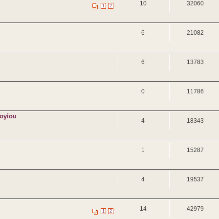
10
32060
1
2
6
21082
6
13783
0
11786
ογίου
4
18343
1
15287
4
19537
14
42979
1
2