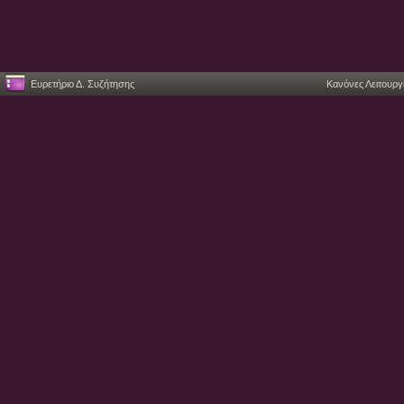
Ευρετήριο Δ. Συζήτησης
Κανόνες Λειτουργ