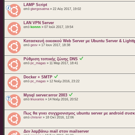
LAMP Script
από
giwrgosatma
» 22 Αύγ 2017, 19:02
LAN VPN Server
από
konnn
» 07 Ιούλ 2017, 19:54
Κατασκευή οικιακού Web Server με Ubuntu Server & Lightt
από
geov
» 17 Ιουν 2017, 18:38
Ρύθμιση τοπικής ζώνης DNS
από
pc_magas
» 11 Μαρ 2017, 18:41
Docker + SMTP
από
pc_magas
» 12 Νοέμ 2016, 23:22
Mysql server:error 2003
από
linuxarios
» 14 Νοέμ 2016, 20:52
Πως θα γινει συγχρονισμος ubuntu server με android συσ
από
chrisrer
» 18 Οκτ 2016, 12:06
Δεν λαμβάνω mail στον mailserver