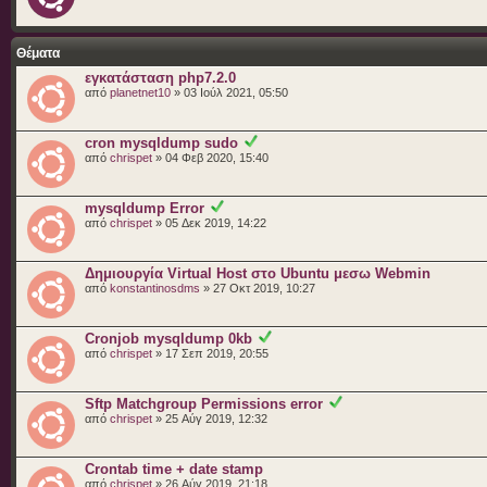
Θέματα
εγκατάσταση php7.2.0
από
planetnet10
» 03 Ιούλ 2021, 05:50
cron mysqldump sudo
από
chrispet
» 04 Φεβ 2020, 15:40
mysqldump Error
από
chrispet
» 05 Δεκ 2019, 14:22
Δημιουργία Virtual Host στο Ubuntu μεσω Webmin
από
konstantinosdms
» 27 Οκτ 2019, 10:27
Cronjob mysqldump 0kb
από
chrispet
» 17 Σεπ 2019, 20:55
Sftp Matchgroup Permissions error
από
chrispet
» 25 Αύγ 2019, 12:32
Crontab time + date stamp
από
chrispet
» 26 Αύγ 2019, 21:18