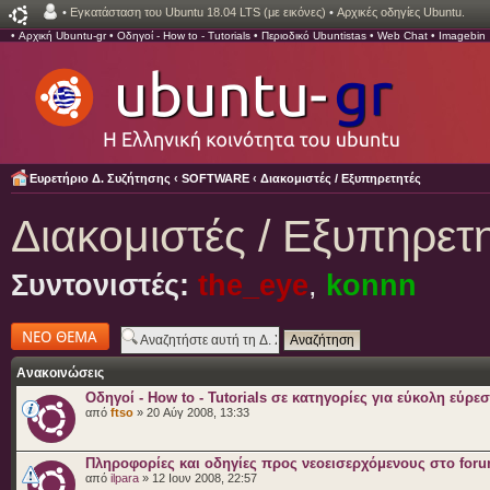
•
Εγκατάσταση του Ubuntu 18.04 LTS (με εικόνες)
•
Αρχικές οδηγίες Ubuntu.
•
Αρχική Ubuntu-gr
•
Οδηγοί - How to - Tutorials
•
Περιοδικό Ubuntistas
•
Web Chat
•
Imagebin
Ευρετήριο Δ. Συζήτησης
‹
SOFTWARE
‹
Διακομιστές / Εξυπηρετητές
Διακομιστές / Εξυπηρετ
Συντονιστές:
the_eye
,
konnn
Δημιουργία νέου
θέματος
Ανακοινώσεις
Οδηγοί - How to - Tutorials σε κατηγορίες για εύκολη εύρε
από
ftso
» 20 Αύγ 2008, 13:33
Πληροφορίες και οδηγίες προς νεοεισερχόμενους στο for
από
ilpara
» 12 Ιουν 2008, 22:57