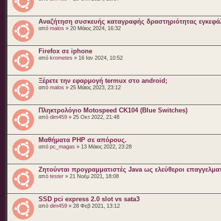
Αναζήτηση συσκευής καταγραφής δραστηριότητας εγκεφάλ
από
malos
» 20 Μάιος 2024, 16:32
Firefox σε iphone
από
krometes
» 16 Ιαν 2024, 10:52
Ξέρετε την εφαρμογή termux στο android;
από
malos
» 25 Μάιος 2023, 23:12
Πληκτρολόγιο Motospeed CK104 (Blue Switches)
από
dim459
» 25 Οκτ 2022, 21:48
Μαθήματα PHP σε απόρους.
από
pc_magas
» 13 Μάιος 2022, 23:28
Ζητούνται προγραμματιστές Java ως ελεύθεροι επαγγελματ
από
tester
» 21 Νοέμ 2021, 18:08
SSD pci express 2.0 slot vs sata3
από
dim459
» 28 Φεβ 2021, 13:12