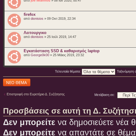
από
joe iwannou
» 08 Ιαν 2020, 00:47
firefox
από
dionisios
» 09 Οκτ 2019, 22:34
Λειτουργικο
από
dionisios
» 25 Ιούλ 2019, 14:47
Εγκατάσταση SSD & καθαρισμός laptop
από
George0k00
» 25 Μάιος 2019, 23:32
Τελευταία θέματα:
Ταξινόμηση 
Δημιουργία νέου
θέματος
Επιστροφή στο Ευρετήριο Δ. Συζήτησης
Μετάβαση σε:
Προσβάσεις σε αυτή τη Δ. Συζήτησ
Δεν μπορείτε
να δημοσιεύετε νέα θ
Δεν μπορείτε
να απαντάτε σε θέμα