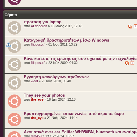
Θέματα
προταση για laptop
από
ALdaperan
» 18 Μάιος 2012, 17:18
1
Καταγραφή δραστηριοτήτων μέσω Windows
από
filippos.xf
» 01 Ιουν 2011, 13:29
Κάνε και εσύ, τις ερωτήσεις σου σχετικά με την τεχνολογία
από
filippos.xf
» 22 Ιούλ 2009, 04:32
.
1
Εγγύηση καινούργιων προϊόντων
από
woof
» 23 Ιούλ 2010, 09:40
They see your photos
από
the_eye
» 18 Δεκ 2024, 12:18
Κρυπτογραφημένες επικοινωνίες από άκρο σε άκρο
από
the_eye
» 21 Νοέμ 2024, 14:14
Ακουατικά over ear Edifier WH950BN, bluetooth και ενσύρ
από
dim459
» 13 Οκτ 2024, 16:57