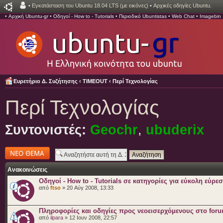
•
Εγκατάσταση του Ubuntu 18.04 LTS (με εικόνες)
•
Αρχικές οδηγίες Ubuntu.
•
Αρχική Ubuntu-gr
•
Οδηγοί - How to - Tutorials
•
Περιοδικό Ubuntistas
•
Web Chat
•
Imagebin
Ευρετήριο Δ. Συζήτησης
‹
TIMEOUT
‹
Περί Τεχνολογίας
Περί Τεχνολογίας
Συντονιστές:
Geochr
,
ubuderix
Δημιουργία νέου
θέματος
Ανακοινώσεις
Οδηγοί - How to - Tutorials σε κατηγορίες για εύκολη εύρε
από
ftso
» 20 Αύγ 2008, 13:33
Πληροφορίες και οδηγίες προς νεοεισερχόμενους στο for
από
ilpara
» 12 Ιουν 2008, 22:57