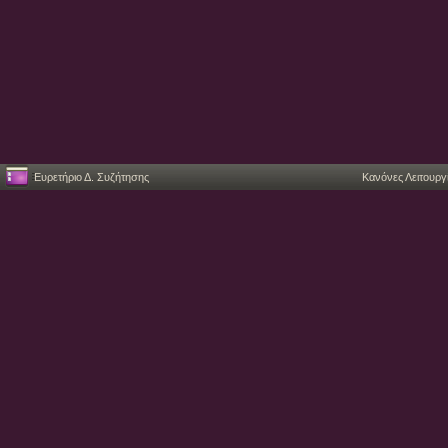
Ευρετήριο Δ. Συζήτησης
Κανόνες Λειτουργ