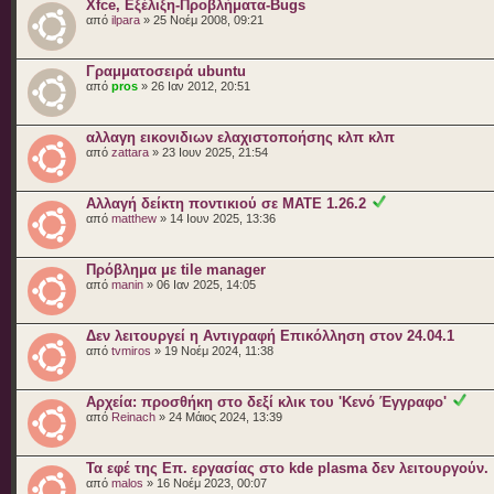
Xfce, Eξέλιξη-Προβλήματα-Bugs
από
ilpara
» 25 Νοέμ 2008, 09:21
Γραμματοσειρά ubuntu
από
pros
» 26 Ιαν 2012, 20:51
αλλαγη εικονιδιων ελαχιστοποήσης κλπ κλπ
από
zattara
» 23 Ιουν 2025, 21:54
Αλλαγή δείκτη ποντικιού σε MATE 1.26.2
από
matthew
» 14 Ιουν 2025, 13:36
Πρόβλημα με tile manager
από
manin
» 06 Ιαν 2025, 14:05
Δεν λειτουργεί η Αντιγραφή Επικόλληση στον 24.04.1
από
tvmiros
» 19 Νοέμ 2024, 11:38
Αρχεία: προσθήκη στο δεξί κλικ του 'Κενό Έγγραφο'
από
Reinach
» 24 Μάιος 2024, 13:39
Τα εφέ της Επ. εργασίας στο kde plasma δεν λειτουργούν.
από
malos
» 16 Νοέμ 2023, 00:07