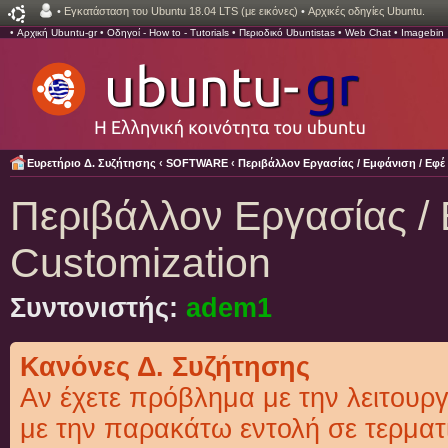
•
Εγκατάσταση του Ubuntu 18.04 LTS (με εικόνες)
•
Αρχικές οδηγίες Ubuntu.
•
Αρχική Ubuntu-gr
•
Οδηγοί - How to - Tutorials
•
Περιοδικό Ubuntistas
•
Web Chat
•
Imagebin
Ευρετήριο Δ. Συζήτησης
‹
SOFTWARE
‹
Περιβάλλον Εργασίας / Εμφάνιση / Εφέ 
Περιβάλλον Εργασίας / 
Customization
Συντονιστής:
adem1
Κανόνες Δ. Συζήτησης
Αν έχετε πρόβλημα με την λειτουργ
με την παρακάτω εντολή σε τερματ