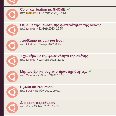
Color calibration με GNOME
από
MakisM1
» 02 Μαρ 2023, 02:13
Θέμα με την μείωση της φωτεινότητας της οθόνης
από
tvmiros
» 21 Φεβ 2023, 12:54
πρόβλημα με caja και boot
από
kllado
» 07 Νοέμ 2022, 09:55
Έχω θέμα με την φωτεινότητα της οθόνης
από
tvmiros
» 02 Νοέμ 2022, 12:37
Μηπως βρηκα bug στο Δραστηριότητες;;
από
YianPan
» 23 Σεπ 2022, 16:12
Eye-strain reduction
από
Fedil
» 01 Αύγ 2021, 09:01
Διαίρεση παραθύρων
από
Zoh
» 24 Μαρ 2020, 17:02