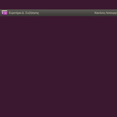
Ευρετήριο Δ. Συζήτησης
Κανόνες Λειτουργ