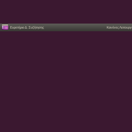
Ευρετήριο Δ. Συζήτησης
Κανόνες Λειτουργ