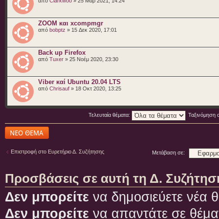
από
Clarkwoo
» 25 Μαρ 2021, 14:24
ZOOM και xcompmgr
από
bobptz
» 15 Δεκ 2020, 17:01
Back up Firefox
από
Tuxer
» 25 Νοέμ 2020, 23:30
Viber καί Ubuntu 20.04 LTS
από
Chrisauf
» 18 Οκτ 2020, 13:25
Τελευταία θέματα:
Ταξινόμηση 
Δημιουργία νέου
θέματος
Επιστροφή στο Ευρετήριο Δ. Συζήτησης
Μετάβαση σε:
Προσβάσεις σε αυτή τη Δ. Συζήτησ
Δεν μπορείτε
να δημοσιεύετε νέα θ
Δεν μπορείτε
να απαντάτε σε θέμα