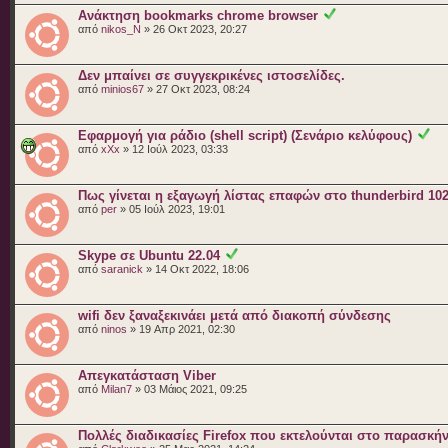
Ανάκτηση bookmarks chrome browser
από
nikos_N
» 26 Οκτ 2023, 20:27
Δεν μπαίνει σε συγγεκρικένες ιστοσελίδες.
από
minios67
» 27 Οκτ 2023, 08:24
Εφαρμογή για ράδιο (shell script) (Σενάριο κελύφους)
από
xXx
» 12 Ιούλ 2023, 03:33
Πως γίνεται η εξαγωγή λίστας επαφών στο thunderbird 102
από
per
» 05 Ιούλ 2023, 19:01
Skype σε Ubuntu 22.04
από
saranick
» 14 Οκτ 2022, 18:06
wifi δεν ξαναξεκινάει μετά από διακοπή σύνδεσης
από
ninos
» 19 Απρ 2021, 02:30
Απεγκατάσταση Viber
από
Milan7
» 03 Μάιος 2021, 09:25
Πολλές διαδικασίες Firefox που εκτελούνται στο παρασκήν