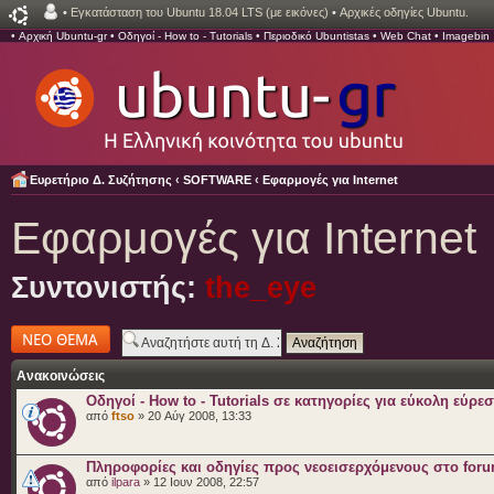
•
Εγκατάσταση του Ubuntu 18.04 LTS (με εικόνες)
•
Αρχικές οδηγίες Ubuntu.
•
Αρχική Ubuntu-gr
•
Οδηγοί - How to - Tutorials
•
Περιοδικό Ubuntistas
•
Web Chat
•
Imagebin
Ευρετήριο Δ. Συζήτησης
‹
SOFTWARE
‹
Εφαρμογές για Internet
Εφαρμογές για Internet
Συντονιστής:
the_eye
Δημιουργία νέου
θέματος
Ανακοινώσεις
Οδηγοί - How to - Tutorials σε κατηγορίες για εύκολη εύρε
από
ftso
» 20 Αύγ 2008, 13:33
Πληροφορίες και οδηγίες προς νεοεισερχόμενους στο for
από
ilpara
» 12 Ιουν 2008, 22:57