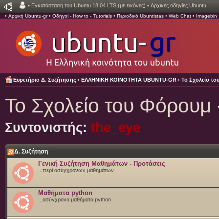
•
Εγκατάσταση του Ubuntu 18.04 LTS (με εικόνες)
•
Αρχικές οδηγίες Ubuntu.
•
Αρχική Ubuntu-gr
•
Οδηγοί - How to - Tutorials
•
Περιοδικό Ubuntistas
•
Web Chat
•
Imagebin
Ευρετήριο Δ. Συζήτησης
‹
ΕΛΛΗΝΙΚΗ ΚΟΙΝΟΤΗΤΑ UBUNTU-GR
‹
Το Σχολείο τ
Το Σχολείο του Φόρουμ
Συντονιστής:
the_eye
Δ. Συζήτηση
Γενική Συζήτηση Μαθημάτων - Προτάσεις
...περί ασύγχρονων μαθημάτων
Μαθήματα python
...ασύγχρονα μαθήματα python