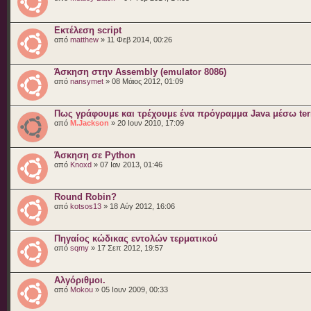
Εκτέλεση script
από
matthew
» 11 Φεβ 2014, 00:26
Άσκηση στην Assembly (emulator 8086)
από
nansymet
» 08 Μάιος 2012, 01:09
Πως γράφουμε και τρέχουμε ένα πρόγραμμα Java μέσω ter
από
M.Jackson
» 20 Ιουν 2010, 17:09
Άσκηση σε Python
από
Knoxd
» 07 Ιαν 2013, 01:46
Round Robin?
από
kotsos13
» 18 Αύγ 2012, 16:06
Πηγαίος κώδικας εντολών τερματικού
από
sqmy
» 17 Σεπ 2012, 19:57
Αλγόριθμοι.
από
Mokou
» 05 Ιουν 2009, 00:33