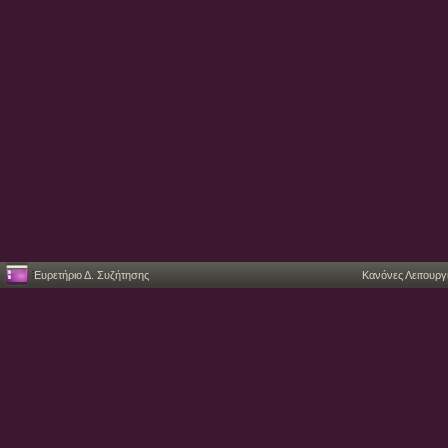
Ευρετήριο Δ. Συζήτησης
Κανόνες Λειτουργ