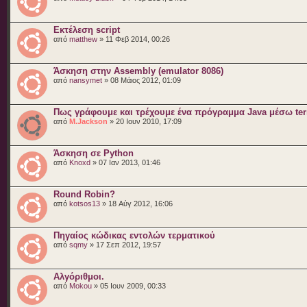
Εκτέλεση script
από
matthew
» 11 Φεβ 2014, 00:26
Άσκηση στην Assembly (emulator 8086)
από
nansymet
» 08 Μάιος 2012, 01:09
Πως γράφουμε και τρέχουμε ένα πρόγραμμα Java μέσω ter
από
M.Jackson
» 20 Ιουν 2010, 17:09
Άσκηση σε Python
από
Knoxd
» 07 Ιαν 2013, 01:46
Round Robin?
από
kotsos13
» 18 Αύγ 2012, 16:06
Πηγαίος κώδικας εντολών τερματικού
από
sqmy
» 17 Σεπ 2012, 19:57
Αλγόριθμοι.
από
Mokou
» 05 Ιουν 2009, 00:33