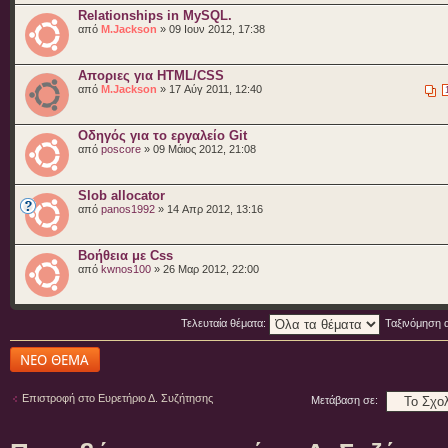
Relationships in MySQL.
από
M.Jackson
» 09 Ιουν 2012, 17:38
Αποριες για HTML/CSS
από
M.Jackson
» 17 Αύγ 2011, 12:40
Οδηγός για το εργαλείο Git
από
poscore
» 09 Μάιος 2012, 21:08
Slob allocator
από
panos1992
» 14 Απρ 2012, 13:16
Βοήθεια με Css
από
kwnos100
» 26 Μαρ 2012, 22:00
Τελευταία θέματα:
Ταξινόμηση 
Δημιουργία νέου
θέματος
Επιστροφή στο Ευρετήριο Δ. Συζήτησης
Μετάβαση σε: