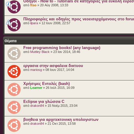
Οδηγοί - How to - Tutorials σε κατηγορίες για εύκολη εύρε
από
ftso
» 20 Αύγ 2008, 13:33
Πληροφορίες και οδηγίες προς νεοεισερχόμενους στο for
από
ilpara
» 12 Ιουν 2008, 22:57
Θέματα
Free programming books! (any language)
από
Muttley Black
» 23 Ιαν 2014, 18:46
εργασια στην ασφαλεια δικτυου
από
mariosg
» 08 Ιουν 2017, 14:04
Χρήσιμες Εντολές (bash)
από
Learner
» 26 Ιούλ 2015, 16:09
Eclipse για γλώσσα C
από
drakon84
» 15 Νοέμ 2015, 23:04
βοηθεια για αρχιτεκτονικη υπολογιστων
από
drakon84
» 21 Οκτ 2015, 13:58