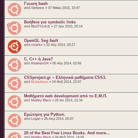
Γνωση bash
από
Stefanos
» 07 Μάιος 2015, 15:47
Βοήθεια για symbolic links
από
Blu3Th1nk3r
» 27 Δεκ 2010, 20:14
OpenGL Seg fault
από
xmarkx
» 22 Αύγ 2014, 03:27
C, C++ ή Java?
από
RadwanGR
» 05 Αύγ 2014, 03:56
CSSproject.gr ~ Ελληνικά μαθήματα CSS3.
από
M.Jackson
» 24 Φεβ 2014, 22:07
Μαθήματα web development από το Ε.Μ.Π.
από
Muttley Black
» 25 Ιαν 2014, 21:34
Ερώτηση για Python.
από
Logan
» 26 Απρ 2014, 02:07
20 of the Best Free Linux Books. And more...
από
Muttley Black
» 04 Φεβ 2014, 14:05