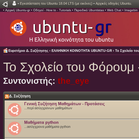
•
Εγκατάσταση του Ubuntu 18.04 LTS (με εικόνες)
•
Αρχικές οδηγίες Ubuntu.
•
Αρχική Ubuntu-gr
•
Οδηγοί - How to - Tutorials
•
Περιοδικό Ubuntistas
•
Web Chat
•
Imagebin
Ευρετήριο Δ. Συζήτησης
‹
ΕΛΛΗΝΙΚΗ ΚΟΙΝΟΤΗΤΑ UBUNTU-GR
‹
Το Σχολείο τ
Το Σχολείο του Φόρουμ
Συντονιστής:
the_eye
Δ. Συζήτηση
Γενική Συζήτηση Μαθημάτων - Προτάσεις
...περί ασύγχρονων μαθημάτων
Μαθήματα python
...ασύγχρονα μαθήματα python