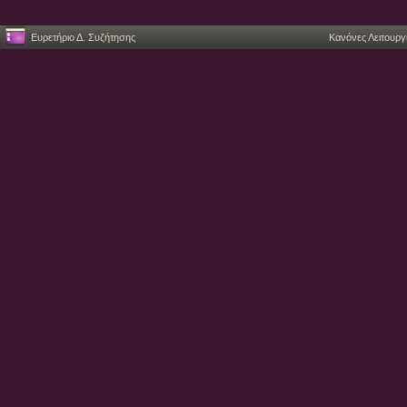
Ευρετήριο Δ. Συζήτησης
Κανόνες Λειτουργ