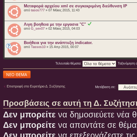
Μεταφορά αρχείου xml σε συγκεκριμένη διεύθυνση IP
από
tasos777
» 07 Μάιος 2015, 11:43
Λιγη βοηθεια με την εργασια "C"
από
G_sev07
» 02 Μάιος 2015, 04:03
Βοήθεια για την ανάπτυξη indicator.
από
Tassos10
» 15 Απρ 2015, 00:07
Τελευταία θέματα:
Ταξινόμηση 
Δημιουργία νέου
θέματος
Επιστροφή στο Ευρετήριο Δ. Συζήτησης
Μετάβαση σε:
Προσβάσεις σε αυτή τη Δ. Συζήτησ
Δεν μπορείτε
να δημοσιεύετε νέα θ
Δεν μπορείτε
να απαντάτε σε θέμα
Δεν μπορείτε
να επεξεργάζεστε τις