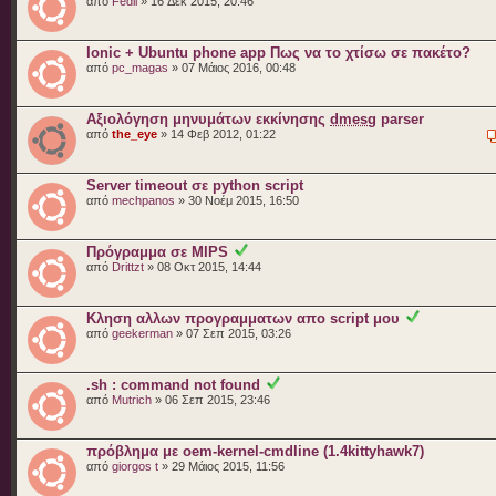
από
Fedil
» 16 Δεκ 2015, 20:46
Ionic + Ubuntu phone app Πως να το χτίσω σε πακέτο?
από
pc_magas
» 07 Μάιος 2016, 00:48
Αξιολόγηση μηνυμάτων εκκίνησης
dmesg
parser
από
the_eye
» 14 Φεβ 2012, 01:22
Server timeout σε python script
από
mechpanos
» 30 Νοέμ 2015, 16:50
Πρόγραμμα σε MIPS
από
Drittzt
» 08 Οκτ 2015, 14:44
Κληση αλλων προγραμματων απο script μου
από
geekerman
» 07 Σεπ 2015, 03:26
.sh : command not found
από
Mutrich
» 06 Σεπ 2015, 23:46
πρόβλημα με oem-kernel-cmdline (1.4kittyhawk7)
από
giorgos t
» 29 Μάιος 2015, 11:56