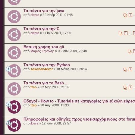
Τα πάντα για την java
από
clepto
» 12 Νοέμ 2011, 01:48
.
1
Τα πάντα για την C
από
clepto
» 11 Ιουν 2011, 17:06
...
1
Βασική χρήση του git
από
Μάριος Ζηντίλης
» 05 Ιουν 2009, 22:48
Τα πάντα για την Python
από
sokoban4ever
» 18 Μάιος 2009, 20:37
.
1
Τα πάντα για το Bash...
από
ftso
» 22 Μαρ 2009, 21:02
.
1
Οδηγοί - How to - Tutorials σε κατηγορίες για εύκολη εύρε
από
ftso
» 20 Αύγ 2008, 13:33
Πληροφορίες και οδηγίες προς νεοεισερχόμενους στο for
από
ilpara
» 12 Ιουν 2008, 22:57