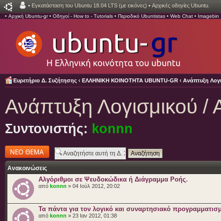
•
Εγκατάσταση του Ubuntu 18.04 LTS (με εικόνες)
•
Αρχικές οδηγίες Ubuntu.
•
Αρχική Ubuntu-gr
•
Οδηγοί - How to - Tutorials
•
Περιοδικό Ubuntistas
•
Web Chat
•
Imagebin
Ευρετήριο Δ. Συζήτησης
‹
ΕΛΛΗΝΙΚΗ ΚΟΙΝΟΤΗΤΑ UBUNTU-GR
‹
Ανάπτυξη Λογι
Ανάπτυξη Λογισμικού / 
Συντονιστής:
konnn
Δημιουργία νέου
θέματος
Ανακοινώσεις
Αλγόριθμοι σε Ψευδοκώδικα ή Διάγραμμα Ροής.
από
konnn
» 04 Ιούλ 2012, 20:02
Τα πάντα για τον λογικό και συναρτησιακό προγραμματισ
από
konnn
» 23 Ιαν 2012, 01:38