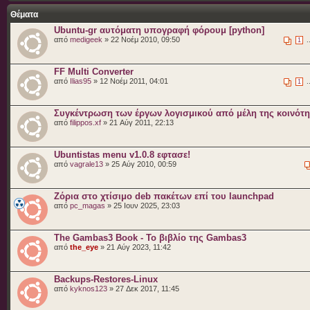
Θέματα
Ubuntu-gr αυτόματη υπογραφή φόρουμ [python]
από
medigeek
» 22 Νοέμ 2010, 09:50
.
1
FF Multi Converter
από
Ilias95
» 12 Νοέμ 2011, 04:01
.
1
Συγκέντρωση των έργων λογισμικού από μέλη της κοινότ
από
filippos.xf
» 21 Αύγ 2011, 22:13
Ubuntistas menu v1.0.8 εφτασε!
από
vagrale13
» 25 Αύγ 2010, 00:59
Ζόρια στο χτίσιμο deb πακέτων επί του launchpad
από
pc_magas
» 25 Ιουν 2025, 23:03
The Gambas3 Book - Το βιβλίο της Gambas3
από
the_eye
» 21 Αύγ 2023, 11:42
Backups-Restores-Linux
από
kyknos123
» 27 Δεκ 2017, 11:45