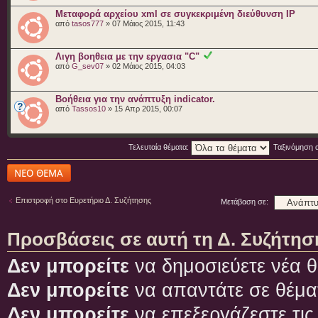
Μεταφορά αρχείου xml σε συγκεκριμένη διεύθυνση IP
από
tasos777
» 07 Μάιος 2015, 11:43
Λιγη βοηθεια με την εργασια "C"
από
G_sev07
» 02 Μάιος 2015, 04:03
Βοήθεια για την ανάπτυξη indicator.
από
Tassos10
» 15 Απρ 2015, 00:07
Τελευταία θέματα:
Ταξινόμηση 
Δημιουργία νέου
θέματος
Επιστροφή στο Ευρετήριο Δ. Συζήτησης
Μετάβαση σε:
Προσβάσεις σε αυτή τη Δ. Συζήτησ
Δεν μπορείτε
να δημοσιεύετε νέα θ
Δεν μπορείτε
να απαντάτε σε θέμα
Δεν μπορείτε
να επεξεργάζεστε τις