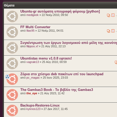
Θέματα
Ubuntu-gr αυτόματη υπογραφή φόρουμ [python]
από
medigeek
» 22 Νοέμ 2010, 09:50
.
1
FF Multi Converter
από
Ilias95
» 12 Νοέμ 2011, 04:01
.
1
Συγκέντρωση των έργων λογισμικού από μέλη της κοινότ
από
filippos.xf
» 21 Αύγ 2011, 22:13
Ubuntistas menu v1.0.8 εφτασε!
από
vagrale13
» 25 Αύγ 2010, 00:59
Ζόρια στο χτίσιμο deb πακέτων επί του launchpad
από
pc_magas
» 25 Ιουν 2025, 23:03
The Gambas3 Book - Το βιβλίο της Gambas3
από
the_eye
» 21 Αύγ 2023, 11:42
Backups-Restores-Linux
από
kyknos123
» 27 Δεκ 2017, 11:45