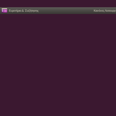
Ευρετήριο Δ. Συζήτησης
Κανόνες Λειτουργ