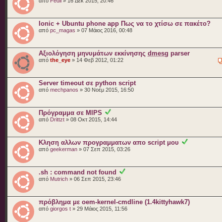
από
Fedil
» 16 Δεκ 2015, 20:46
Ionic + Ubuntu phone app Πως να το χτίσω σε πακέτο?
από
pc_magas
» 07 Μάιος 2016, 00:48
Αξιολόγηση μηνυμάτων εκκίνησης
dmesg
parser
από
the_eye
» 14 Φεβ 2012, 01:22
Server timeout σε python script
από
mechpanos
» 30 Νοέμ 2015, 16:50
Πρόγραμμα σε MIPS
από
Drittzt
» 08 Οκτ 2015, 14:44
Κληση αλλων προγραμματων απο script μου
από
geekerman
» 07 Σεπ 2015, 03:26
.sh : command not found
από
Mutrich
» 06 Σεπ 2015, 23:46
πρόβλημα με oem-kernel-cmdline (1.4kittyhawk7)
από
giorgos t
» 29 Μάιος 2015, 11:56