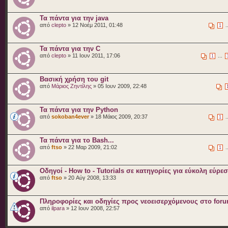
Τα πάντα για την java
από
clepto
» 12 Νοέμ 2011, 01:48
.
1
Τα πάντα για την C
από
clepto
» 11 Ιουν 2011, 17:06
...
1
Βασική χρήση του git
από
Μάριος Ζηντίλης
» 05 Ιουν 2009, 22:48
Τα πάντα για την Python
από
sokoban4ever
» 18 Μάιος 2009, 20:37
.
1
Τα πάντα για το Bash...
από
ftso
» 22 Μαρ 2009, 21:02
.
1
Οδηγοί - How to - Tutorials σε κατηγορίες για εύκολη εύρε
από
ftso
» 20 Αύγ 2008, 13:33
Πληροφορίες και οδηγίες προς νεοεισερχόμενους στο for
από
ilpara
» 12 Ιουν 2008, 22:57