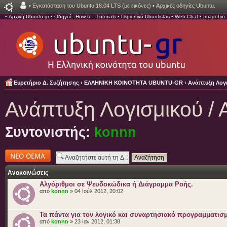
•
Εγκατάσταση του Ubuntu 18.04 LTS (με εικόνες)
•
Αρχικές οδηγίες Ubuntu.
•
Αρχική Ubuntu-gr
•
Οδηγοί - How to - Tutorials
•
Περιοδικό Ubuntistas
•
Web Chat
•
Imagebin
Ευρετήριο Δ. Συζήτησης
‹
ΕΛΛΗΝΙΚΗ ΚΟΙΝΟΤΗΤΑ UBUNTU-GR
‹
Ανάπτυξη Λογι
Ανάπτυξη Λογισμικού / 
Συντονιστής:
konnn
Δημιουργία νέου
θέματος
Ανακοινώσεις
Αλγόριθμοι σε Ψευδοκώδικα ή Διάγραμμα Ροής.
από
konnn
» 04 Ιούλ 2012, 20:02
Τα πάντα για τον λογικό και συναρτησιακό προγραμματισ
από
konnn
» 23 Ιαν 2012, 01:38