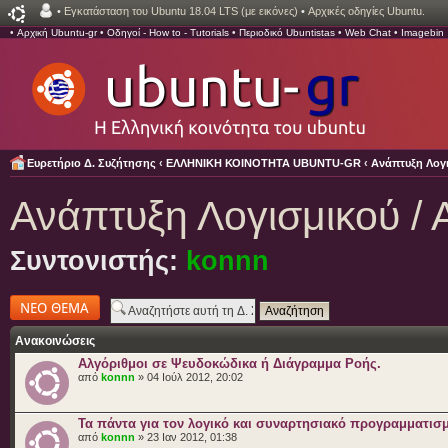
•
Εγκατάσταση του Ubuntu 18.04 LTS (με εικόνες)
•
Αρχικές οδηγίες Ubuntu.
•
Αρχική Ubuntu-gr
•
Οδηγοί - How to - Tutorials
•
Περιοδικό Ubuntistas
•
Web Chat
•
Imagebin
Ευρετήριο Δ. Συζήτησης
‹
ΕΛΛΗΝΙΚΗ ΚΟΙΝΟΤΗΤΑ UBUNTU-GR
‹
Ανάπτυξη Λογι
Ανάπτυξη Λογισμικού / 
Συντονιστής:
konnn
Δημιουργία νέου
θέματος
Ανακοινώσεις
Αλγόριθμοι σε Ψευδοκώδικα ή Διάγραμμα Ροής.
από
konnn
» 04 Ιούλ 2012, 20:02
Τα πάντα για τον λογικό και συναρτησιακό προγραμματισ
από
konnn
» 23 Ιαν 2012, 01:38