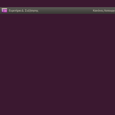
Ευρετήριο Δ. Συζήτησης
Κανόνες Λειτουργ