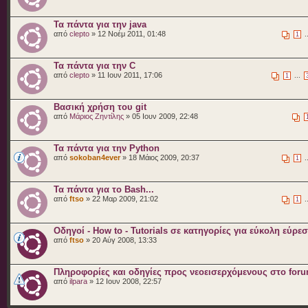
Τα πάντα για την java
από
clepto
» 12 Νοέμ 2011, 01:48
.
1
Τα πάντα για την C
από
clepto
» 11 Ιουν 2011, 17:06
...
1
Βασική χρήση του git
από
Μάριος Ζηντίλης
» 05 Ιουν 2009, 22:48
Τα πάντα για την Python
από
sokoban4ever
» 18 Μάιος 2009, 20:37
.
1
Τα πάντα για το Bash...
από
ftso
» 22 Μαρ 2009, 21:02
.
1
Οδηγοί - How to - Tutorials σε κατηγορίες για εύκολη εύρε
από
ftso
» 20 Αύγ 2008, 13:33
Πληροφορίες και οδηγίες προς νεοεισερχόμενους στο for
από
ilpara
» 12 Ιουν 2008, 22:57