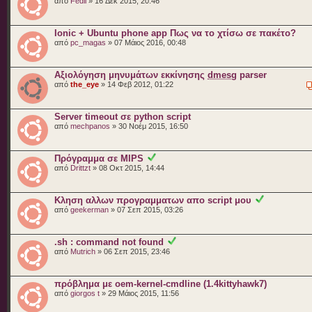
από
Fedil
» 16 Δεκ 2015, 20:46
Ionic + Ubuntu phone app Πως να το χτίσω σε πακέτο?
από
pc_magas
» 07 Μάιος 2016, 00:48
Αξιολόγηση μηνυμάτων εκκίνησης
dmesg
parser
από
the_eye
» 14 Φεβ 2012, 01:22
Server timeout σε python script
από
mechpanos
» 30 Νοέμ 2015, 16:50
Πρόγραμμα σε MIPS
από
Drittzt
» 08 Οκτ 2015, 14:44
Κληση αλλων προγραμματων απο script μου
από
geekerman
» 07 Σεπ 2015, 03:26
.sh : command not found
από
Mutrich
» 06 Σεπ 2015, 23:46
πρόβλημα με oem-kernel-cmdline (1.4kittyhawk7)
από
giorgos t
» 29 Μάιος 2015, 11:56