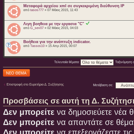
Μεταφορά αρχείου xml σε συγκεκριμένη διεύθυνση IP
από
tasos777
» 07 Μάιος 2015, 11:43
Λιγη βοηθεια με την εργασια "C"
από
G_sev07
» 02 Μάιος 2015, 04:03
Βοήθεια για την ανάπτυξη indicator.
από
Tassos10
» 15 Απρ 2015, 00:07
Τελευταία θέματα:
Ταξινόμηση 
Δημιουργία νέου
θέματος
Επιστροφή στο Ευρετήριο Δ. Συζήτησης
Μετάβαση σε:
Προσβάσεις σε αυτή τη Δ. Συζήτησ
Δεν μπορείτε
να δημοσιεύετε νέα θ
Δεν μπορείτε
να απαντάτε σε θέμα
Δεν μπορείτε
να επεξεργάζεστε τις