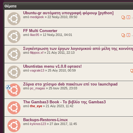
Θέματα
Ubuntu-gr αυτόματη υπογραφή φόρουμ [python]
από
medigeek
» 22 Νοέμ 2010, 09:50
.
1
FF Multi Converter
από
Ilias95
» 12 Νοέμ 2011, 04:01
.
1
Συγκέντρωση των έργων λογισμικού από μέλη της κοινότ
από
filippos.xf
» 21 Αύγ 2011, 22:13
Ubuntistas menu v1.0.8 εφτασε!
από
vagrale13
» 25 Αύγ 2010, 00:59
Ζόρια στο χτίσιμο deb πακέτων επί του launchpad
από
pc_magas
» 25 Ιουν 2025, 23:03
The Gambas3 Book - Το βιβλίο της Gambas3
από
the_eye
» 21 Αύγ 2023, 11:42
Backups-Restores-Linux
από
kyknos123
» 27 Δεκ 2017, 11:45