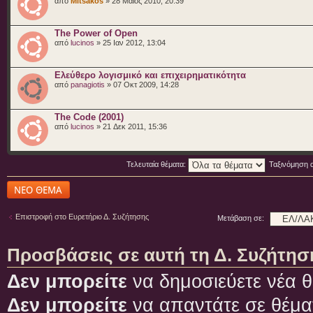
από
Mitsakos
» 28 Μάιος 2010, 20:39
The Power of Open
από
lucinos
» 25 Ιαν 2012, 13:04
Ελεύθερο λογισμικό και επιχειρηματικότητα
από
panagiotis
» 07 Οκτ 2009, 14:28
The Code (2001)
από
lucinos
» 21 Δεκ 2011, 15:36
Τελευταία θέματα:
Ταξινόμηση 
Δημιουργία νέου
θέματος
Επιστροφή στο Ευρετήριο Δ. Συζήτησης
Μετάβαση σε:
Προσβάσεις σε αυτή τη Δ. Συζήτησ
Δεν μπορείτε
να δημοσιεύετε νέα θ
Δεν μπορείτε
να απαντάτε σε θέμα