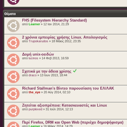
Θέματα
FHS (Filesystem Hierarchy Standard)
από
Learner
» 12 Ιαν 2014, 21:29
‎2 χρόνια εμπειρίας χρήσης Linux. Απολογισμός
από
Trupokarudos
» 18 Μάιος 2012, 23:35
Δομή unix-οειδών
από
lucinos
» 14 Φεβ 2013, 16:59
Σχετικά με την άδεια χρίσης
από
draco
» 13 Ιουν 2013, 18:44
Richard Stallman's Βίντεο παρουσίαση του ΕΛ/ΛΑΚ
από
the_eye
» 20 Αύγ 2014, 02:10
Ζητείται αξιοπρέπεια: Κατασκευαστές και Linux
από
purplexed
» 31 Ιούλ 2014, 12:13
Περί Firefox, DRM και Open Web (περιέχει δημοψήφισμα)
από
Learner
» 16 Μάιος 2014, 14:29