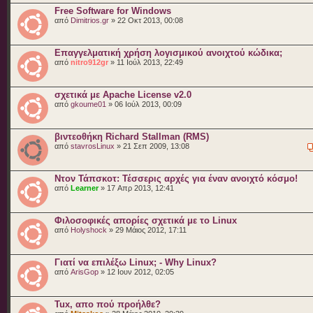
Free Software for Windows
από
Dimitrios.gr
» 22 Οκτ 2013, 00:08
Επαγγελματική χρήση λογισμικού ανοιχτού κώδικα;
από
nitro912gr
» 11 Ιούλ 2013, 22:49
σχετικά με Apache License v2.0
από
gkoume01
» 06 Ιούλ 2013, 00:09
βιντεοθήκη Richard Stallman (RMS)
από
stavrosLinux
» 21 Σεπ 2009, 13:08
Ντον Τάπσκοτ: Τέσσερις αρχές για έναν ανοιχτό κόσμο!
από
Learner
» 17 Απρ 2013, 12:41
Φιλοσοφικές απορίες σχετικά με το Linux
από
Holyshock
» 29 Μάιος 2012, 17:11
Γιατί να επιλέξω Linux; - Why Linux?
από
ArisGop
» 12 Ιουν 2012, 02:05
Tux, απο πού προήλθε?