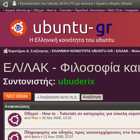
•
Εγκατάσταση του Ubuntu 18.04 LTS (με εικόνες)
•
Αρχικές οδηγίες Ubuntu.
•
Αρχική Ubuntu-gr
•
Οδηγοί - How to - Tutorials
•
Περιοδικό Ubuntistas
•
Web Chat
•
Imagebin
Ευρετήριο Δ. Συζήτησης
‹
ΕΛΛΗΝΙΚΗ ΚΟΙΝΟΤΗΤΑ UBUNTU-GR
‹
ΕΛ/ΛΑΚ - Φιλο
ΕΛ/ΛΑΚ - Φιλοσοφία και
Συντονιστής:
ubuderix
Δημιουργία νέου
θέματος
Ανακοινώσεις
Οδηγοί - How to - Tutorials σε κατηγορίες για εύκολη εύρε
από
ftso
» 20 Αύγ 2008, 13:33
Πληροφορίες και οδηγίες προς νεοεισερχόμενους στο for
από
ilpara
» 12 Ιουν 2008, 22:57