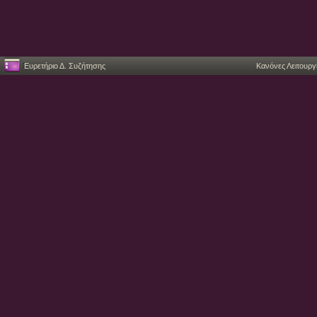
Ευρετήριο Δ. Συζήτησης
Κανόνες Λειτουργ