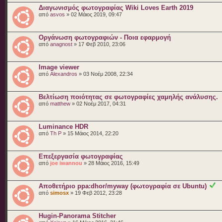
Διαγωνισμός φωτογραφίας Wiki Loves Earth 2019
από
asvos
» 02 Μάιος 2019, 09:47
Οργάνωση φωτογραφιών - Ποια εφαρμογή
από
anagnost
» 17 Φεβ 2010, 23:06
Image viewer
από
Alexandros
» 03 Νοέμ 2008, 22:34
Βελτίωση ποιότητας σε φωτογραφίες χαμηλής ανάλυσης.
από
matthew
» 02 Νοέμ 2017, 04:31
Luminance HDR
από
Th P
» 15 Μάιος 2014, 22:20
Επεξεργασία φωτογραφίας
από
joe iwannou
» 28 Μάιος 2016, 15:49
Αποθετήριο ppa:dhor/myway (φωτογραφία σε Ubuntu)
από
simosx
» 19 Φεβ 2012, 23:28
Hugin-Panorama Stitcher