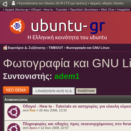
•
Εγκατάσταση του Ubuntu 18.04 LTS (με εικόνες)
•
Αρχικές οδηγίες Ubuntu.
•
Αρχική Ubuntu-gr
•
Οδηγοί - How to - Tutorials
•
Περιοδικό Ubuntistas
•
Web Chat
•
Imagebin
Ευρετήριο Δ. Συζήτησης
‹
TIMEOUT
‹
Φωτογραφία και GNU Linux
Φωτογραφία και GNU L
Συντονιστής:
adem1
Δημιουργία νέου
θέματος
Ανακοινώσεις
Οδηγοί - How to - Tutorials σε κατηγορίες για εύκολη εύρε
από
ftso
» 20 Αύγ 2008, 13:33
Πληροφορίες και οδηγίες προς νεοεισερχόμενους στο for
από
ilpara
» 12 Ιουν 2008, 22:57