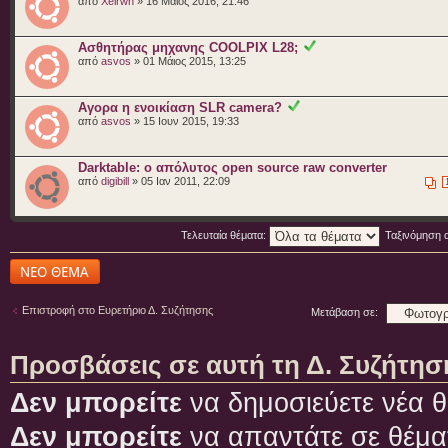
από
Xeirwn
» 16 Μάιος 2016, 21:46
Ασθητήρας μηχανης COOLPIX L28;
από
asvos
» 01 Μάιος 2015, 13:25
Αγορα η ενοικίαση SLR camera?
από
asvos
» 15 Ιουν 2015, 19:33
Darktable: ο απόλυτος open source raw converter
από
digibill
» 05 Ιαν 2011, 22:09
Τελευταία θέματα:
Ταξινόμηση 
Δημιουργία νέου
θέματος
Επιστροφή στο Ευρετήριο Δ. Συζήτησης
Μετάβαση σε:
Προσβάσεις σε αυτή τη Δ. Συζήτησ
Δεν μπορείτε
να δημοσιεύετε νέα θ
Δεν μπορείτε
να απαντάτε σε θέμα