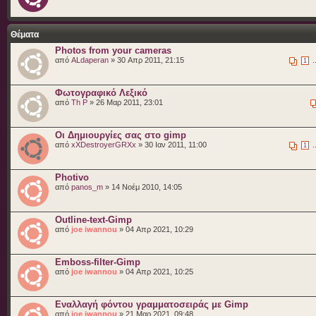
Θέματα
Photos from your cameras
από
ALdaperan
» 30 Απρ 2011, 21:15
.
1
Φωτογραφικό Λεξικό
από
Th P
» 26 Μαρ 2011, 23:01
Οι Δημιουργίες σας στο gimp
από
xXDestroyerGRXx
» 30 Ιαν 2011, 11:00
.
1
Photivo
από
panos_m
» 14 Νοέμ 2010, 14:05
Outline-text-Gimp
από
joe iwannou
» 04 Απρ 2021, 10:29
Emboss-filter-Gimp
από
joe iwannou
» 04 Απρ 2021, 10:25
Εναλλαγή φόντου γραμματοσειράς με Gimp
από
joe iwannou
» 21 Μαρ 2021, 09:48