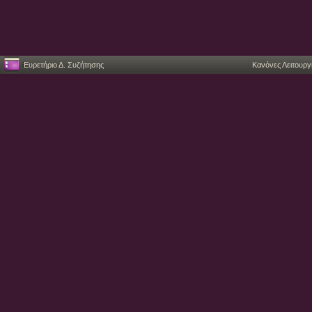
Ευρετήριο Δ. Συζήτησης
Κανόνες Λειτουργ