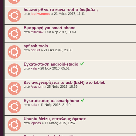
huawei p9 να το κανω root τι διαβαζω ;
από
joe iwannou
» 21 Μάιος 2017, 11:11
Εφαρμογή για smart phone
από
minios67
» 08 Φεβ 2017, 11:53
spflash tools
από
dor38f
» 21 Οκτ 2016, 23:00
Εγκατασταση android-studio
από
kala
» 28 Ιούλ 2016, 05:51
Δεν αναγνωρίζεται το usb (Ext4) στο tablet.
από
Arathorn
» 25 Νοέμ 2015, 18:39
Εγκατάσταση σε smartphone
από
kala
» 11 Νοέμ 2015, 21:10
Ubuntu Meizu, επιτέλους έφτασε
από
lepidas
» 17 Μάιος 2015, 11:57