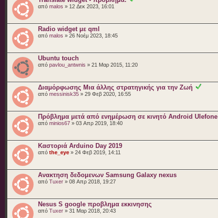
από
malos
» 12 Δεκ 2023, 16:01
Radio widget με qml
από
malos
» 26 Νοέμ 2023, 18:45
Ubuntu touch
από
pavlou_antwnis
» 21 Μαρ 2015, 11:20
Διαμόρφωσης Μια άλλης στρατηγικής για την Ζωή
από
messinisk35
» 29 Φεβ 2020, 16:55
Πρόβλημα μετά από ενημέρωση σε κινητό Android Ulefone
από
minios67
» 03 Απρ 2019, 18:40
Καστοριά Arduino Day 2019
από
the_eye
» 24 Φεβ 2019, 14:11
Ανακτηση δεδομενων Samsung Galaxy nexus
από
Tuxer
» 08 Απρ 2018, 19:27
Nesus S google προβλημα εκκινησης
από
Tuxer
» 31 Μαρ 2018, 20:43