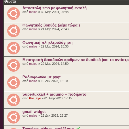
Θέματα
Αποστολή sms με φωνητική εντολή
από
malos
» 30 Μαρ 2024, 04:48
Φωνητικός βοηθός (λέμε τώρα!)
από
malos
» 21 Μαρ 2024, 23:43
Φωνητική πληκλτρολόγηση
από
malos
» 22 Μαρ 2024, 15:36
Μετατροπή δεκαδικών αριθμών σε δυαδικό (και το αντίστ
από
malos
» 22 Μαρ 2024, 14:50
Ραδιοφωνάκι με pyqt
από
malos
» 10 Δεκ 2023, 15:10
Supertuxkart + arduino + ποδήλατο
από
the_eye
» 01 Απρ 2020, 17:15
gmail-widget
από
malos
» 23 Δεκ 2023, 23:27
Translate widget - πρόβλημα.