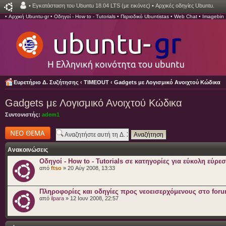
•
Εγκατάσταση του Ubuntu 18.04 LTS (με εικόνες)
•
Αρχικές οδηγίες Ubuntu.
•
Αρχική Ubuntu-gr
•
Οδηγοί - How to - Tutorials
•
Περιοδικό Ubuntistas
•
Web Chat
•
Imagebin
Ευρετήριο Δ. Συζήτησης
‹
TIMEOUT
‹
Gadgets με Λογισμικό Ανοιχτού Κώδικα
Gadgets με Λογισμικό Ανοιχτού Κώδικα
Συντονιστής:
adem1
Δημιουργία νέου
θέματος
Ανακοινώσεις
Οδηγοί - How to - Tutorials σε κατηγορίες για εύκολη εύρε
από
ftso
» 20 Αύγ 2008, 13:33
Πληροφορίες και οδηγίες προς νεοεισερχόμενους στο for
από
ilpara
» 12 Ιουν 2008, 22:57