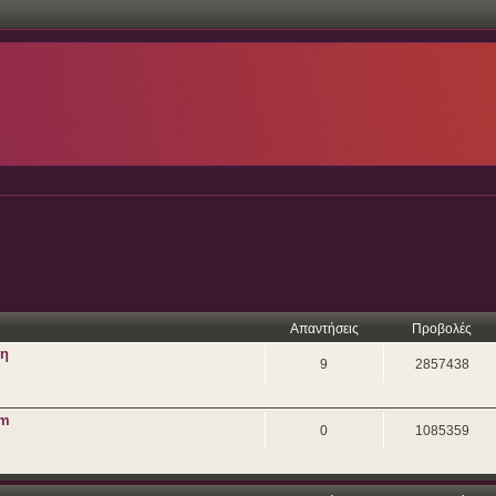
Απαντήσεις
Προβολές
ση
9
2857438
um
0
1085359