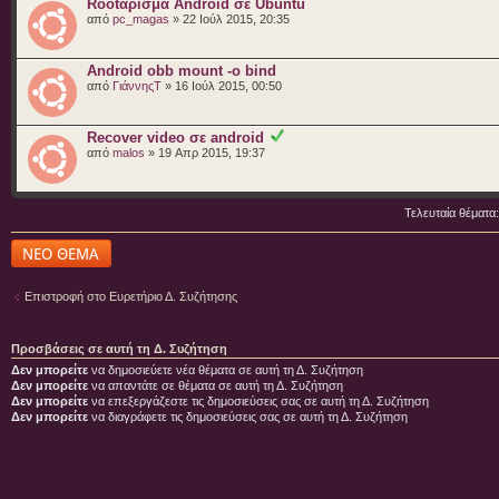
Rootάρισμα Android σε Ubuntu
από
pc_magas
» 22 Ιούλ 2015, 20:35
Android obb mount -o bind
από
ΓιάννηςΤ
» 16 Ιούλ 2015, 00:50
Recover video σε android
από
malos
» 19 Απρ 2015, 19:37
Τελευταία θέματα
Δημιουργία νέου
θέματος
Επιστροφή στο Ευρετήριο Δ. Συζήτησης
Προσβάσεις σε αυτή τη Δ. Συζήτηση
Δεν μπορείτε
να δημοσιεύετε νέα θέματα σε αυτή τη Δ. Συζήτηση
Δεν μπορείτε
να απαντάτε σε θέματα σε αυτή τη Δ. Συζήτηση
Δεν μπορείτε
να επεξεργάζεστε τις δημοσιεύσεις σας σε αυτή τη Δ. Συζήτηση
Δεν μπορείτε
να διαγράφετε τις δημοσιεύσεις σας σε αυτή τη Δ. Συζήτηση