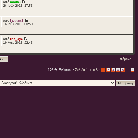
από
adem1
26 Ιούλ 2015, 17:53
από
ΓιάννηςΤ
16 Ιούλ 2015, 00:50
από
the_eye
19 Απρ 2015, 22:43
Επόμενο
176 Θ. Ενότητες •
Σελίδα
1
από
8
•
...
1
2
3
4
5
8