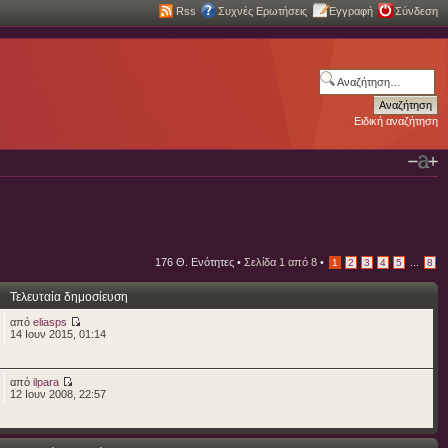
Rss
Συχνές Ερωτήσεις
Εγγραφή
Σύνδεση
Ειδική αναζήτηση
176 Θ. Ενότητες •
Σελίδα
1
από
8
•
...
1
2
3
4
5
8
Τελευταία δημοσίευση
από
eliasps
14 Ιουν 2015, 01:14
από
ilpara
12 Ιουν 2008, 22:57