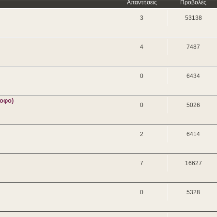
Απαντήσεις
Προβολές
3
53138
4
7487
0
6434
ροφο)
0
5026
2
6414
7
16627
0
5328