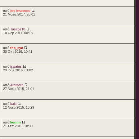
από
joe iwannou
21 Μάιος 2017, 20:01
από
Tassos10
10 Φεβ 2017, 00:18
από
the_eye
30 Οκτ 2016, 10:41
από
jsalatas
29 Ιούλ 2016, 01:02
από
Arathorn
27 Νοέμ 2015, 21:01
από
kala
12 Νοέμ 2015, 18:29
από
konnn
21 Σεπ 2015, 18:39