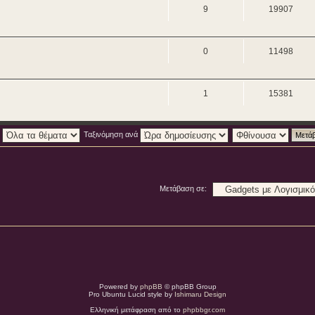
9
19907
0
11498
1
15381
:
Ταξινόμηση ανά
Μετάβαση σε:
Powered by
phpBB
© phpBB Group
Pro Ubuntu Lucid style by
Ishimaru Design
Ελληνική μετάφραση από το
phpbbgr.com