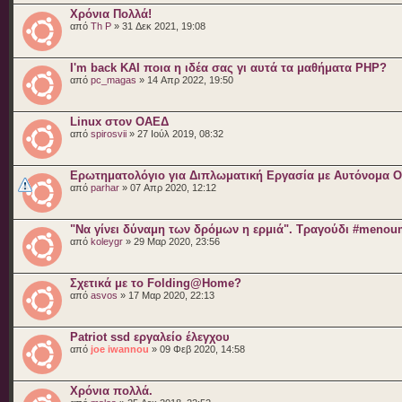
Χρόνια Πολλά!
από
Th P
» 31 Δεκ 2021, 19:08
I'm back ΚΑΙ ποια η ιδέα σας γι αυτά τα μαθήματα PHP?
από
pc_magas
» 14 Απρ 2022, 19:50
Linux στον ΟΑΕΔ
από
spirosvii
» 27 Ιούλ 2019, 08:32
Ερωτηματολόγιο για Διπλωματική Εργασία με Αυτόνομα 
από
parhar
» 07 Απρ 2020, 12:12
"Να γίνει δύναμη των δρόμων η ερμιά". Τραγούδι #menoum
από
koleygr
» 29 Μαρ 2020, 23:56
Σχετικά με το Folding@Home?
από
asvos
» 17 Μαρ 2020, 22:13
Patriot ssd εργαλείο έλεγχου
από
joe iwannou
» 09 Φεβ 2020, 14:58
Χρόνια πολλά.