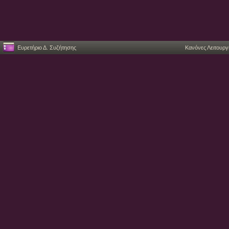
Ευρετήριο Δ. Συζήτησης
Κανόνες Λειτουργ