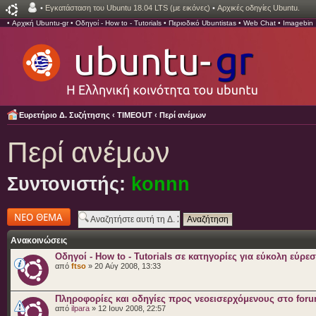
•
Εγκατάσταση του Ubuntu 18.04 LTS (με εικόνες)
•
Αρχικές οδηγίες Ubuntu.
•
Αρχική Ubuntu-gr
•
Οδηγοί - How to - Tutorials
•
Περιοδικό Ubuntistas
•
Web Chat
•
Imagebin
Ευρετήριο Δ. Συζήτησης
‹
TIMEOUT
‹
Περί ανέμων
Περί ανέμων
Συντονιστής:
konnn
Δημιουργία νέου
θέματος
Ανακοινώσεις
Οδηγοί - How to - Tutorials σε κατηγορίες για εύκολη εύρε
από
ftso
» 20 Αύγ 2008, 13:33
Πληροφορίες και οδηγίες προς νεοεισερχόμενους στο for
από
ilpara
» 12 Ιουν 2008, 22:57