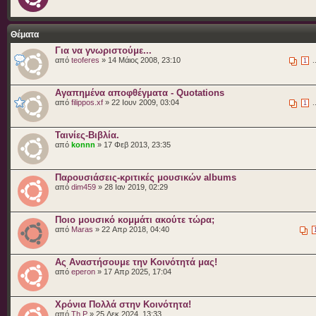
Θέματα
Για να γνωριστούμε...
από
teoferes
» 14 Μάιος 2008, 23:10
.
1
Αγαπημένα αποφθέγματα - Quotations
από
filippos.xf
» 22 Ιουν 2009, 03:04
.
1
Ταινίες-Βιβλία.
από
konnn
» 17 Φεβ 2013, 23:35
Παρουσιάσεις-κριτικές μουσικών albums
από
dim459
» 28 Ιαν 2019, 02:29
Ποιο μουσικό κομμάτι ακούτε τώρα;
από
Maras
» 22 Απρ 2018, 04:40
Ας Αναστήσουμε την Κοινότητά μας!
από
eperon
» 17 Απρ 2025, 17:04
Χρόνια Πολλά στην Κοινότητα!
από
Th P
» 25 Δεκ 2024, 13:33