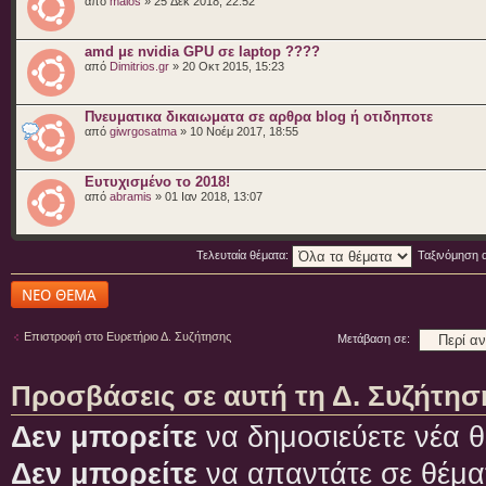
από
malos
» 25 Δεκ 2018, 22:52
amd με nvidia GPU σε laptop ????
από
Dimitrios.gr
» 20 Οκτ 2015, 15:23
Πνευματικα δικαιωματα σε αρθρα blog ή οτιδηποτε
από
giwrgosatma
» 10 Νοέμ 2017, 18:55
Ευτυχισμένο το 2018!
από
abramis
» 01 Ιαν 2018, 13:07
Τελευταία θέματα:
Ταξινόμηση 
Δημιουργία νέου
θέματος
Επιστροφή στο Ευρετήριο Δ. Συζήτησης
Μετάβαση σε:
Προσβάσεις σε αυτή τη Δ. Συζήτησ
Δεν μπορείτε
να δημοσιεύετε νέα θ
Δεν μπορείτε
να απαντάτε σε θέμα