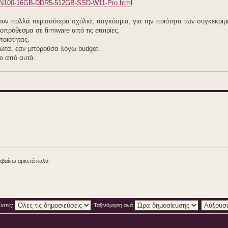
ies-N100-16GB-DDR5-512GB-SSD-W11-Pro.html
χουν πολλά περισσότερα σχόλια, παγκόσμια, για την ποιότητα των συγκεκρι
πρόθεσμα σε firmware από τις εταιρίες.
ποιότητας.
ώτα, εάν μπορούσα λόγω budget.
ιο από αυτά.
λαβαίνω αρκετά καλά.
ύσεις:
Ταξινόμηση ανά