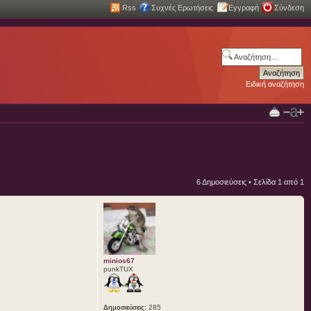
Rss
Συχνές Ερωτήσεις
Εγγραφή
Σύνδεση
Ειδική αναζήτηση
6 Δημοσιεύσεις • Σελίδα
1
από
1
minios67
punkTUX
Δημοσιεύσεις:
285