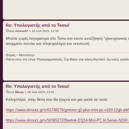
Re: Υπολογιστής από το Temu!
από
minios67
» 18 Ιούλ 2025, 12:56
Μπείτε χωρίς λογαριασμό στο Temu και κάντε αναζήτηση "ηλεκτρονικός υ
ασύρματο ποντίκι και πληκτρολόγιο και εκτυπωτή.
Θύμιος – Μεσολόγγι
Πάντα νέος στο Linux /Προγραμματισμός: Όχι-Basic σας κάνει;/Αγγλικά: όχι καλά, κατα
Re: Υπολογιστής από το Temu!
από
Maras
» 18 Ιούλ 2025, 13:40
Καλησπέρα, στην θέση σου θα έριχνα και μια ματιά σε αυτά:
https://www.skroutz.gr/s/61748276/gmktec-g2-plus-mini-pc-n150-12gb-ddr
https://www.skroutz.gr/s/58365272/Beelink-EQ14-Mini-PC-N-Series-N1