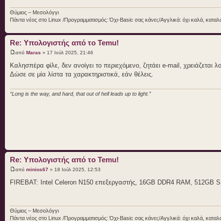
Θύμιος – Μεσολόγγι
Πάντα νέος στο Linux /Προγραμματισμός: Όχι-Basic σας κάνει;/Αγγλικά: όχι καλά, κατα
Re: Υπολογιστής από το Temu!
από
Maras
» 17 Ιούλ 2025, 21:46
Καλησπέρα φίλε, δεν ανοίγει το περιεχόμενο, ζητάει e-mail, χρειάζεται
Δώσε σε μία λίστα τα χαρακτηριστικά, εάν θέλεις.
“Long is the way, and hard, that out of hell leads up to light.”
Re: Υπολογιστής από το Temu!
από
minios67
» 18 Ιούλ 2025, 12:53
FIREBAT: Intel Celeron N150 επεξεργαστής, 16GB DDR4 RAM, 512GB SS
Θύμιος – Μεσολόγγι
Πάντα νέος στο Linux /Προγραμματισμός: Όχι-Basic σας κάνει;/Αγγλικά: όχι καλά, κατα