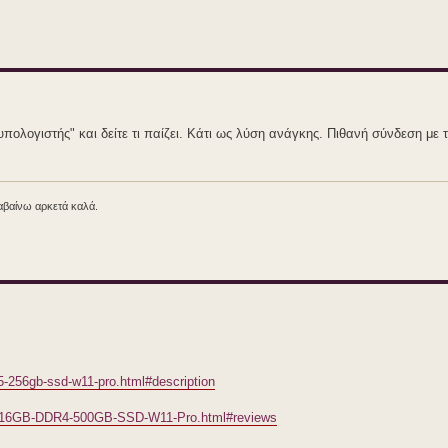
πολογιστής" και δείτε τι παίζει. Κάτι ως λύση ανάγκης. Πιθανή σύνδεση με 
λαβαίνω αρκετά καλά.
5-256gb-ssd-w11-pro.html#description
50-16GB-DDR4-500GB-SSD-W11-Pro.html#reviews