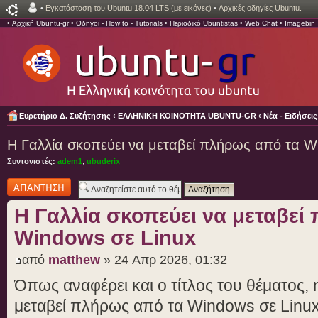
•
Εγκατάσταση του Ubuntu 18.04 LTS (με εικόνες)
•
Αρχικές οδηγίες Ubuntu.
•
Αρχική Ubuntu-gr
•
Οδηγοί - How to - Tutorials
•
Περιοδικό Ubuntistas
•
Web Chat
•
Imagebin
Ευρετήριο Δ. Συζήτησης
‹
ΕΛΛΗΝΙΚΗ ΚΟΙΝΟΤΗΤΑ UBUNTU-GR
‹
Νέα - Ειδήσει
H Γαλλία σκοπεύει να μεταβεί πλήρως από τα W
Συντονιστές:
adem1
,
ubuderix
Δημιουργία
απάντησης
H Γαλλία σκοπεύει να μεταβεί
Windows σε Linux
από
matthew
» 24 Απρ 2026, 01:32
Όπως αναφέρει και ο τίτλος του θέματος,
μεταβεί πλήρως από τα Windows σε Linu