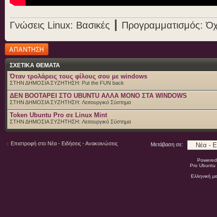
Γνώσεις Linux: Βασικές ┃ Προγραμματισμός: Όχ
Δημιουργία
απάντησης
ΣΧΕΤΙΚΑ ΘΕΜΑΤΑ
Όταν τρολάρεις τους φίλους σου με windows
ΣΤΗΝ ΔΗΜΟΣΙΑ ΣΥΖΗΤΗΣΗ:
Put the FUN back
ΔΕΝ BOOTAΡΕΙ ΣΤΟ UBUNTU ΑΛΛΑ ΜΟΝΟ ΣΤΑ WINDOWS
ΣΤΗΝ ΔΗΜΟΣΙΑ ΣΥΖΗΤΗΣΗ:
Λειτουργικό Σύστημα
Token Ubuntu Pro σε Linux Mint
ΣΤΗΝ ΔΗΜΟΣΙΑ ΣΥΖΗΤΗΣΗ:
Λειτουργικό Σύστημα
Επιστροφή στο Νέα - Ειδήσεις - Ανακοινώσεις
Μετάβαση σε:
Powered
Pro Ubuntu 
Ελληνική μ