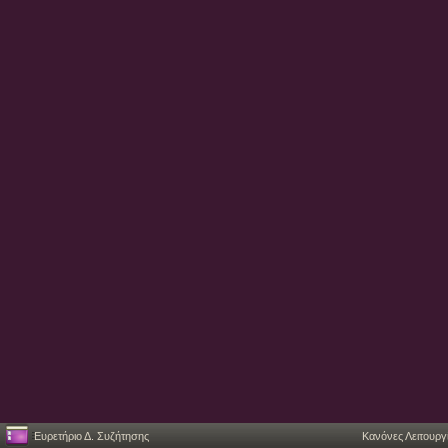
Ευρετήριο Δ. Συζήτησης
Κανόνες Λειτουργ