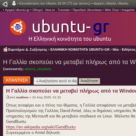
•
Εγκατάσταση του Ubuntu 18.04 LTS (με εικόνες)
•
Αρχικές οδηγίες Ubuntu.
•
Αρχική Ubuntu-gr
•
Οδηγοί - How to - Tutorials
•
Περιοδικό Ubuntistas
•
Web Chat
•
Imagebin
Ευρετήριο Δ. Συζήτησης
‹
ΕΛΛΗΝΙΚΗ ΚΟΙΝΟΤΗΤΑ UBUNTU-GR
‹
Νέα - Ειδήσει
H Γαλλία σκοπεύει να μεταβεί πλήρως από τα W
Συντονιστές:
adem1
,
ubuderix
Δημιουργία
απάντησης
H Γαλλία σκοπεύει να μεταβεί πλήρως από τα Windo
από
matthew
» 24 Απρ 2026, 01:32
Όπως αναφέρει και ο τίτλος του θέματος, η Γαλλία αποφάσισε να μετα
Προϋπολογισμών της Γαλλίας David Amiel, όλες οι δημόσιες υπηρεσίες 
υπηρεσίες της Microsoft και θα μεταβούν σταδιακά σε Linux. Μάλιστα θ
GendBuntu.
https://en.wikipedia.org/wiki/GendBuntu
Συγκεκριμένα ο Amiel δήλωσε: