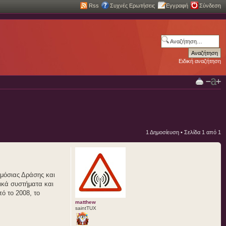
Rss
Συχνές Ερωτήσεις
Εγγραφή
Σύνδεση
Ειδική αναζήτηση
1 Δημοσίευση • Σελίδα
1
από
1
ημόσιας Δράσης και
ικά συστήματα και
ό το 2008, το
matthew
saintTUX