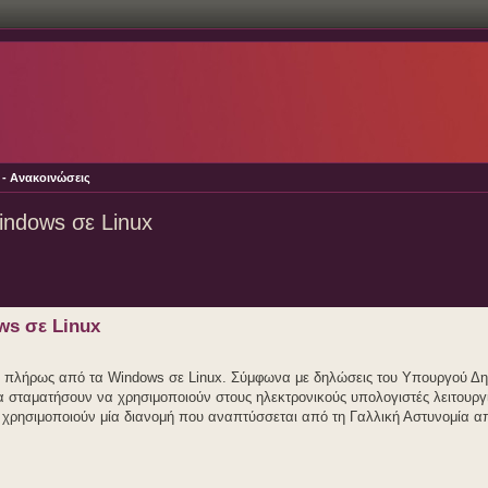
ς - Ανακοινώσεις
indows σε Linux
ws σε Linux
βεί πλήρως από τα Windows σε Linux. Σύμφωνα με δηλώσεις του Υπουργού Δ
θα σταματήσουν να χρησιμοποιούν στους ηλεκτρονικούς υπολογιστές λειτουργ
α χρησιμοποιούν μία διανομή που αναπτύσσεται από τη Γαλλική Αστυνομία απ