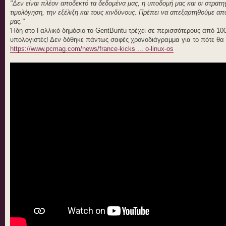
"Δεν είναι πλέον αποδεκτό τα δεδομένα μας, η υποδομή μας και οι στρατ
τιμολόγηση, την εξέλιξη και τους κινδύνους. Πρέπει να απεξαρτηθούμε α
μας."
Ήδη στο Γαλλικό δημόσιο το GentBuntu τρέχει σε περισσότερους από 10
υπολογιστές! Δεν δόθηκε πάντως σαφές χρονοδιάγραμμα για το πότε θα
https://www.pcmag.com/news/france-kicks ... o-linux-os