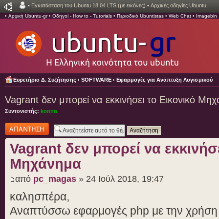
•
Εγκατάσταση του Ubuntu 18.04 LTS (με εικόνες)
•
Αρχικές οδηγίες Ubuntu.
•
Αρχική Ubuntu-gr
•
Οδηγοί - How to - Tutorials
•
Περιοδικό Ubuntistas
•
Web Chat
•
Imagebin
Ευρετήριο Δ. Συζήτησης
‹
SOFTWARE
‹
Εφαρμογές για Ανάπτυξη Λογισμικού
Vagrant δεν μπορεί να εκκινήσει το Εικονικό Μη
Συντονιστής:
konnn
Δημιουργία
απάντησης
Vagrant δεν μπορεί να εκκινήσε
Μηχάνημα
από
pc_magas
» 24 Ιούλ 2018, 19:47
καλησπέρα,
Αναπτύσσω εφαρμογές php με την χρήση 