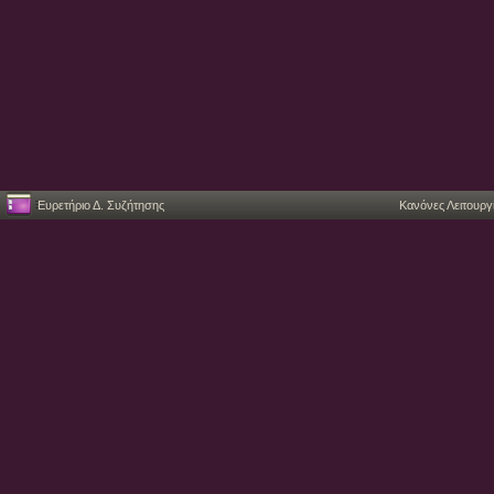
Ευρετήριο Δ. Συζήτησης
Κανόνες Λειτουργ