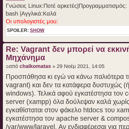
Γνώσεις Linux:Ποτέ αρκετές|Προγραμματισμός: Ph
bash |Aγγλικά:Καλά
Οι υπολογιστές μου:
SPOILER:
SHOW
Re: Vagrant δεν μπορεί να εκκιν
Μηχάνημα
από
chalkomatas
» 29 Νοέμ 2021, 14:05
Προσπάθησα κι εγώ να κάνω παλιότερα τη
vagrant) και δεν τα κατάφερα δυστυχώς (
windows). Τελικά αφού εγκατέστησα τον 
server (xampp) όλα δούλεψαν καλά χωρίς 
εγκαθίσταται στον φάκελο htdocs του xamp
εγκατέστησα τον apache server & compose
/var/www/laravel. Αν ενδιαφέρεσαι για πε