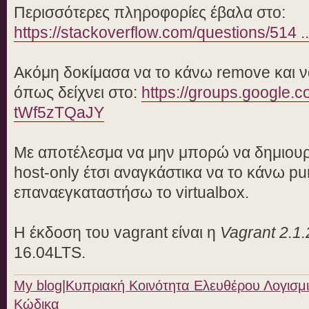
(VERR_VMM_R0_VERSION_MISMATCH)
Περισσότερες πληροφορίες έβαλα στο:
VBoxManage: error: Details: code
https://stackoverflow.com/questions/514 .
(0x80004005), component ConsoleW
IConsole
Ακόμη δοκίμασα να το κάνω remove και να
όπως δείχνει στο:
https://groups.google.co
tWf5zTQaJY
Με αποτέλεσμα να μην μπορώ να δημιουργ
host-only έτσι αναγκάστικα να το κάνω pu
επαναεγκαταστήσω το virtualbox.
Η έκδοση του vagrant είναι η
Vagrant 2.1.
16.04LTS.
My blog
|
Κυπριακή Κοινότητα Ελευθέρου Λογισμι
Κώδικα