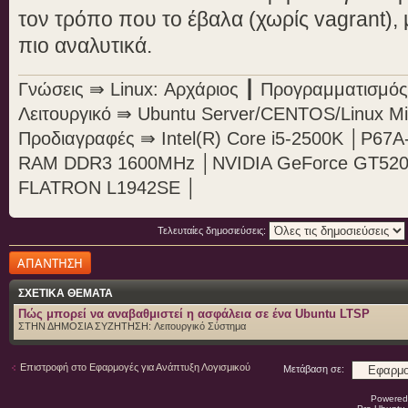
τον τρόπο που το έβαλα (χωρίς vagrant)
πιο αναλυτικά.
Γνώσεις ⇛ Linux: Αρχάριος ┃ Προγραμματισμός:
Λειτουργικό ⇛ Ubuntu Server/CENTOS/Linux Mi
Προδιαγραφές ⇛ Intel(R) Core i5-2500K │P67
RAM DDR3 1600MHz │NVIDIA GeForce GT520 vg
FLATRON L1942SE │
Τελευταίες δημοσιεύσεις:
Δημιουργία
απάντησης
ΣΧΕΤΙΚΑ ΘΕΜΑΤΑ
Πώς μπορεί να αναβαθμιστεί η ασφάλεια σε ένα Ubuntu LTSP
ΣΤΗΝ ΔΗΜΟΣΙΑ ΣΥΖΗΤΗΣΗ:
Λειτουργικό Σύστημα
Επιστροφή στο Εφαρμογές για Ανάπτυξη Λογισμικού
Μετάβαση σε:
Powered