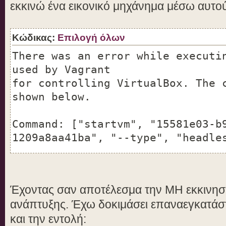
εκκινώ ένα εικονικό μηχάνημα μέσω αυτο
Κώδικας:
Επιλογή όλων
There was an error while executi
used by Vagrant
for controlling VirtualBox. The 
shown below.
Command: ["startvm", "15581e03-b
1209a8aa41ba", "--type", "headle
Stderr: VBoxManage: error: The V
does not match VBoxVMM.dll/so/dy
Έχοντας σαν αποτέλεσμα την ΜΗ εκκινησ
upgraded VirtualBox, please term
ανάπτυξης. Έχω δοκιμάσει επαναεγκατάστ
sure that neither VBoxNetDHCP no
και την εντολή:
running. Then try again. If this