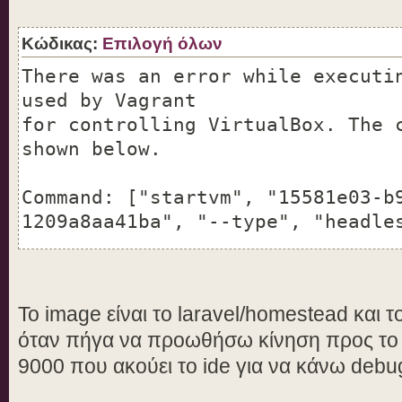
re-installing VirtualBox.
(VERR_VMM_R0_VERSION_MISMATCH)
Κώδικας:
Επιλογή όλων
VBoxManage: error: Details: code
There was an error while executi
(0x80004005), component ConsoleW
used by Vagrant
IConsole
for controlling VirtualBox. The 
shown below.
Command: ["startvm", "15581e03-b
1209a8aa41ba", "--type", "headle
Stderr: VBoxManage: error: The V
does not match VBoxVMM.dll/so/dy
Το image είναι το laravel/homestead και
upgraded VirtualBox, please term
όταν πήγα να προωθήσω κίνηση προς το 
sure that neither VBoxNetDHCP no
9000 που ακούει το ide για να κάνω deb
running. Then try again. If this
re-installing VirtualBox.