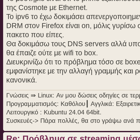
της Cosmote με Ethernet.
Το ipv6 το έχω δοκιμάσει απενεργοποιημε
DRM στον Firefox είναι on, μόλις γυρίσω 
πακετο που είπες.
Θα δοκιμάσω τους DNS servers αλλά υποθέ
θα έπαιζε ούτε με wifi το box.
Διευκρινίζω ότι το πρόβλημα τόσο σε boxe
εμφανίστηκε με την αλλαγή γραμμής και ρ
κανονικά.
Γνώσεις ⇛ Linux: Αν μου δώσεις οδηγίες σε τε
Προγραμματισμός: Καθόλου┃ Αγγλικά: Εξαιρετι
Λειτουργικό : Kubuntu 24.04 64bit.
Συσκευές-> Πάρα πολλές, θα στο γράψω ανά 
Re: Πρόβλημα σε streaming μέσ