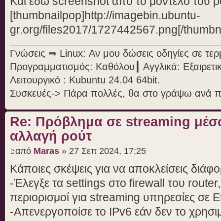
Και εδώ screenshot από το μοντέλο του 
[thumbnailpop]http://imagebin.ubuntu-
gr.org/files2017/1727442567.png[/thumbn
Γνώσεις ⇛ Linux: Αν μου δώσεις οδηγίες σε τε
Προγραμματισμός: Καθόλου┃ Αγγλικά: Εξαιρετι
Λειτουργικό : Kubuntu 24.04 64bit.
Συσκευές-> Πάρα πολλές, θα στο γράψω ανά 
Re: Πρόβλημα σε streaming μέσ
αλλαγή ρούτ
από
Maras
» 27 Σεπ 2024, 17:25
Κάποιες σκέψεις για να αποκλείσεις διάφο
-Έλεγξε τα settings στο firewall του rout
περιορισμοί για streaming υπηρεσίες σε E
-Απενεργοποίσε το IPv6 εάν δεν το χρησι