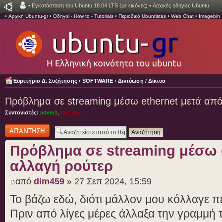
•
Εγκατάσταση του Ubuntu 18.04 LTS (με εικόνες)
•
Αρχικές οδηγίες Ubuntu.
•
Αρχική Ubuntu-gr
•
Οδηγοί - How to - Tutorials
•
Περιοδικό Ubuntistas
•
Web Chat
•
Imagebin
Ευρετήριο Δ. Συζήτησης
‹
SOFTWARE
‹
Δικτύωση / Δίκτυα
Πρόβλημα σε streaming μέσω ethernet μετά από
Συντονιστές:
adem1
,
the_eye
Δημιουργία
απάντησης
Πρόβλημα σε streaming μέσω 
αλλαγή ρούτερ
από
dim459
» 27 Σεπ 2024, 15:59
Το βάζω εδώ, διότι μάλλον μου κόλλαγε π
Πριν από λίγες μέρες άλλαξα την γραμμή τ