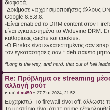
διαφορά.
-Δοκίμασε να χρησιμοποιήσεις άλλους DN
Google 8.8.8.8.
-Είναι enabled το DRM content στον Firef
είναι εγκατεστημένο το Widevine DRM. Ε
καθαρίσεις cache και cookies.
-Ο Firefox είναι εγκατεστημένος σαν snap
τον εγκαταστήσεις σαν *.deb πακέτο μήπω
“Long is the way, and hard, that out of hell leads 
Re: Πρόβλημα σε streaming μέσ
αλλαγή ρούτ
από
dim459
» 27 Σεπ 2024, 21:52
Ευχαριστώ. Το firewall είναι off, άλλωστε 
Το μυστήριο είναι ότι το prime εξακολουθε