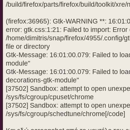
/build/firefox/parts/firefox/build/toolkit/x
(firefox:36965): Gtk-WARNING **: 16:01:
error: gtk.css:1:21: Failed to import: Error
/home/dimitris/snap/firefox/4955/.config/g
file or directory
Gtk-Message: 16:01:00.079: Failed to loa
module"
Gtk-Message: 16:01:00.079: Failed to lo
decorations-gtk-module"
[37502] Sandbox: attempt to open unexpec
/sys/fs/cgroup/cpuset/chrome
[37502] Sandbox: attempt to open unexpec
/sys/fs/cgroup/schedtune/chrome[/code]