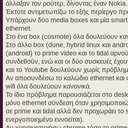
άλλαξαν τον ρούτερ, δίνοντας έναν Nokia.
Έκτοτε αντιμετωπίζω το εξής περίεργο π
Υπάρχουν δύο media boxes και μία smart
ethernet.
Στο ένα box (cosmote) όλα δουλεύουν κα
Στο άλλο box (dune, hybrid linux και andr
(android) το prime video και το tidal αρνο
συνδεθούν, ενώ και οι δύο συσκευές έχουν
και το Youtube δουλεύουν χωρίς πρόβλημ
Αν αποσυνδέσω το καλώδιο ethernet και 
wifi όλα δουλεύουν κανονικά.
Το ίδιο πρόβλημα παρουσιάζεται στο desk
μόνο ethernet σύνδεση όταν χρησιμοποιώ 
σε prime και tidal αλλά δεν προχωράει το
ενεργοποιημένο εννοείται).
Αν χρησιμοποιήσω chrome τόσο το prime 