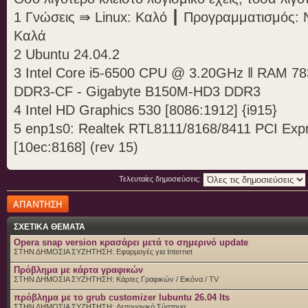
1 Γνώσεις ⇛ Linux: Καλό ┃ Προγραμματισμός: 
Καλά
2 Ubuntu 24.04.2
3 Intel Core i5-6500 CPU @ 3.20GHz ‖ RAM 7
DDR3-CF - Gigabyte B150M-HD3 DDR3
4 Intel HD Graphics 530 [8086:1912] {i915}
5 enp1s0: Realtek RTL8111/8168/8411 PCI Expre
[10ec:8168] (rev 15)
Τελευταίες δημοσιεύσεις:
Δημιουργία
απάντησης
ΣΧΕΤΙΚΑ ΘΕΜΑΤΑ
Opera snap version κρασάρει μετά το σημερινό update
ΣΤΗΝ ΔΗΜΟΣΙΑ ΣΥΖΗΤΗΣΗ:
Εφαρμογές για Internet
Πρόβλημα με κάρτα γραφικών
ΣΤΗΝ ΔΗΜΟΣΙΑ ΣΥΖΗΤΗΣΗ:
Κάρτες Γραφικών / Εικόνα / TV
πρόβλημα με το grub customizer lubuntu 26.04 lts
ΣΤΗΝ ΔΗΜΟΣΙΑ ΣΥΖΗΤΗΣΗ:
Λειτουργικό Σύστημα