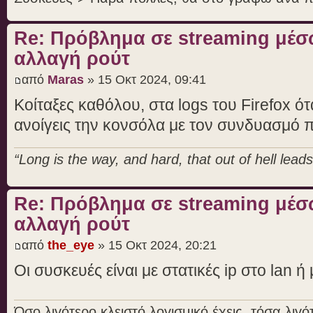
Re: Πρόβλημα σε streaming μέσ
αλλαγή ρούτ
από
Maras
» 15 Οκτ 2024, 09:41
Κοίταξες καθόλου, στα logs του Firefox ό
ανοίγεις την κονσόλα με τον συνδυασμό
“Long is the way, and hard, that out of hell leads 
Re: Πρόβλημα σε streaming μέσ
αλλαγή ρούτ
από
the_eye
» 15 Οκτ 2024, 20:21
Οι συσκευές είναι με στατικές ip στο lan ή 
Όσο λιγότερο κλειστό λογισμικό έχεις, τόσα λι