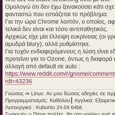
Ομολογώ ότι δεν έχω ξανακούσει κάτι σχε
φανταστώ που εστιάζεται το πρόβλημα.
Για την ώρα Chrome λοιπόν, ο οποίος, α
τελικά δεν είναι και τόσο αντιπαθητικός.
Αρχικώς είχε μία έλλειψη ευκρίνειας (οι 
αμυδρά blury), αλλά ρυθμίστηκε.
Για τυχόν ενδιαφερόμενους η λύση είναι 
προτείνει για το Ozone, όντως η διαφορά 
αλλαγή από default σε auto :
https://www.reddit.com/r/gnome/comment
rdt=43236
Γνώσεις ⇛ Linux: Αν μου δώσεις οδηγίες σε τε
Προγραμματισμός: Καθόλου┃ Αγγλικά: Εξαιρετι
Λειτουργικό : Kubuntu 24.04 64bit.
Συσκευές-> Πάρα πολλές, θα στο γράψω ανά 