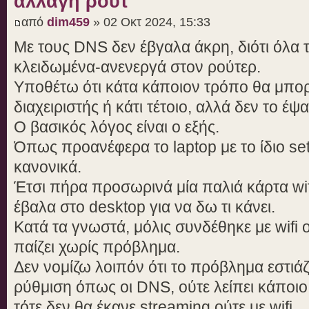
αλλαγή ρούτ
από
dim459
» 02 Οκτ 2024, 15:33
Με τους DNS δεν έβγαλα άκρη, διότι όλα τα
κλειδωμένα-ανενεργά στον ρούτερ.
Υποθέτω ότι κάτα κάποιον τρόπο θα μπορε
διαχειριστής ή κάτι τέτοιο, αλλά δεν το έψα
Ο βασικός λόγος είναι ο εξής.
Όπως προανέφερα το laptop με το ίδιο setu
κανονικά.
Έτσι πήρα προσωρινά μία παλιά κάρτα wifi
έβαλα στο desktop για να δω τι κάνει.
Κατά τα γνωστά, μόλις συνδέθηκε με wifi ο
παίζει χωρίς πρόβλημα.
Δεν νομίζω λοιπόν ότι το πρόβλημα εστιάζ
ρύθμιση όπως οι DNS, ούτε λείπει κάποιο
τότε δεν θα έκανε streaming ούτε με wifi.