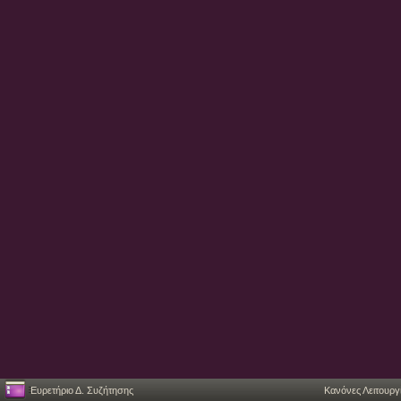
Ευρετήριο Δ. Συζήτησης
Κανόνες Λειτουργ