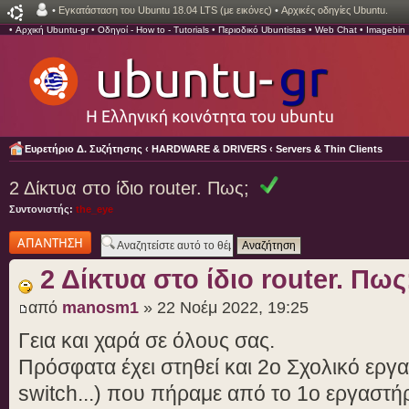
•
Εγκατάσταση του Ubuntu 18.04 LTS (με εικόνες)
•
Αρχικές οδηγίες Ubuntu.
•
Αρχική Ubuntu-gr
•
Οδηγοί - How to - Tutorials
•
Περιοδικό Ubuntistas
•
Web Chat
•
Imagebin
Ευρετήριο Δ. Συζήτησης
‹
HARDWARE & DRIVERS
‹
Servers & Thin Clients
2 Δίκτυα στο ίδιο router. Πως;
Συντονιστής:
the_eye
Δημιουργία
απάντησης
2 Δίκτυα στο ίδιο router. Πως
από
manosm1
» 22 Νοέμ 2022, 19:25
Γεια και χαρά σε όλους σας.
Πρόσφατα έχει στηθεί και 2ο Σχολικό εργ
switch...) που πήραμε από το 1ο εργαστήρ