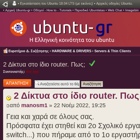
•
Εγκατάσταση του Ubuntu 18.04 LTS (με εικόνες)
•
Αρχικές οδηγίες Ubuntu.
•
Αρχική Ubuntu-gr
•
Οδηγοί - How to - Tutorials
•
Περιοδικό Ubuntistas
•
Web Chat
•
Imagebin
Ευρετήριο Δ. Συζήτησης
‹
HARDWARE & DRIVERS
‹
Servers & Thin Clients
2 Δίκτυα στο ίδιο router. Πως;
Συντονιστής:
the_eye
Δημιουργία
απάντησης
2 Δίκτυα στο ίδιο router. Πως
από
manosm1
» 22 Νοέμ 2022, 19:25
Γεια και χαρά σε όλους σας.
Πρόσφατα έχει στηθεί και 2ο Σχολικό εργ
switch...) που πήραμε από το 1ο εργαστήρ