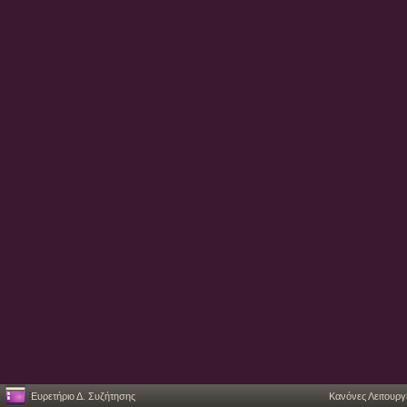
Ευρετήριο Δ. Συζήτησης
Κανόνες Λειτουργ