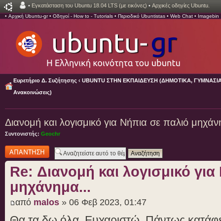
•
Εγκατάσταση του Ubuntu 18.04 LTS (με εικόνες)
•
Αρχικές οδηγίες Ubuntu.
•
Αρχική Ubuntu-gr
•
Οδηγοί - How to - Tutorials
•
Περιοδικό Ubuntistas
•
Web Chat
•
Imagebin
Ευρετήριο Δ. Συζήτησης
‹
UBUNTU ΣΤΗΝ ΕΚΠΑΙΔΕΥΣΗ (ΔΗΜΟΤΙΚΑ, ΓΥΜΝΑΣΙΑ,
Ανακοινώσεις)
Διανομή και λογισμικό για Νήπια σε παλιό μηχάν
Συντονιστής:
Geochr
Δημιουργία
απάντησης
Re: Διανομή και λογισμικό για
μηχάνημα...
από
malos
» 06 Φεβ 2023, 01:47
Θα τα δω όλα. Ευχαριστώ. Πάντως κατάφε