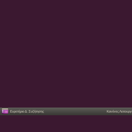
Ευρετήριο Δ. Συζήτησης
Κανόνες Λειτουργ