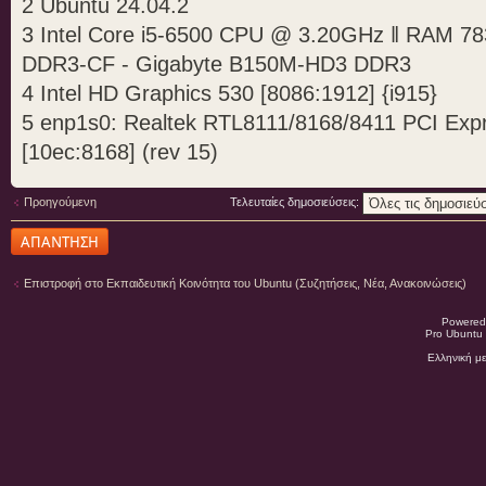
2 Ubuntu 24.04.2
3 Intel Core i5-6500 CPU @ 3.20GHz ‖ RAM 7
DDR3-CF - Gigabyte B150M-HD3 DDR3
4 Intel HD Graphics 530 [8086:1912] {i915}
5 enp1s0: Realtek RTL8111/8168/8411 PCI Expre
[10ec:8168] (rev 15)
Προηγούμενη
Τελευταίες δημοσιεύσεις:
Δημιουργία
απάντησης
Επιστροφή στο Εκπαιδευτική Κοινότητα του Ubuntu (Συζητήσεις, Νέα, Ανακοινώσεις)
Powered
Pro Ubuntu 
Ελληνική μ