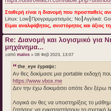
https://distrowatch.com/table.php?distri
Σταθερή είναι η διανομή που προσπαθείς α
Linux: Low┃Προγραμματισμός: No┃Αγγλικά: Go
Είμαι αναλφάβητος, ανιστόρητος και άξιος τ
Re: Διανομή και λογισμικό για 
μηχάνημα...
από
malos
» 08 Φεβ 2023, 13:07
the_eye έγραψε:
Αν θες δοκίμασε μια portable εκδοχή που
https://www.vbox.me
Δεν την έχω δοκιμάσει οπότε δεν ξέρω π
Λογικά αν θες να υποστηρίξεις το μάθη
ζητήσεις να εγκαταστήσουν το σχετικό λ