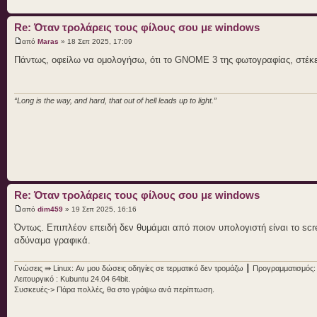
Re: Όταν τρολάρεις τους φίλους σου με windows
από
Maras
» 18 Σεπ 2025, 17:09
Πάντως, οφείλω να ομολογήσω, ότι το GNOME 3 της φωτογραφίας, στέκετ
“Long is the way, and hard, that out of hell leads up to light.”
Re: Όταν τρολάρεις τους φίλους σου με windows
από
dim459
» 19 Σεπ 2025, 16:16
Όντως. Επιπλέον επειδή δεν θυμάμαι από ποιον υπολογιστή είναι το scre
αδύναμα γραφικά.
Γνώσεις ⇛ Linux: Αν μου δώσεις οδηγίες σε τερματικό δεν τρομάζω ┃ Προγραμματισμός:
Λειτουργικό : Kubuntu 24.04 64bit.
Συσκευές-> Πάρα πολλές, θα στο γράψω ανά περίπτωση.