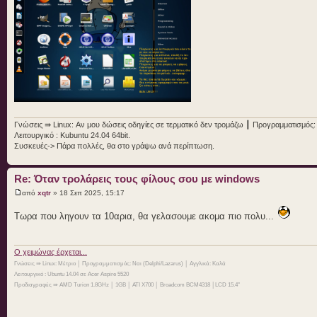
Γνώσεις ⇛ Linux: Αν μου δώσεις οδηγίες σε τερματικό δεν τρομάζω ┃ Προγραμματισμός:
Λειτουργικό : Kubuntu 24.04 64bit.
Συσκευές-> Πάρα πολλές, θα στο γράψω ανά περίπτωση.
Re: Όταν τρολάρεις τους φίλους σου με windows
από
xqtr
» 18 Σεπ 2025, 15:17
Τωρα που ληγουν τα 10αρια, θα γελασουμε ακομα πιο πολυ...
O χειμώνας έρχεται...
Γνώσεις ⇛ Linux: Μέτριο │ Προγραμματισμός: Ναι (Delphi/Lazarus) │ Αγγλικά: Καλά
Λειτουργικό : Ubuntu 14.04 σε Acer Aspire 5520
Προδιαγραφές ⇛ AMD Turion 1.8GHz │ 1GB │ ATI X700 │ Broadcom BCM4318 │LCD 15.4"