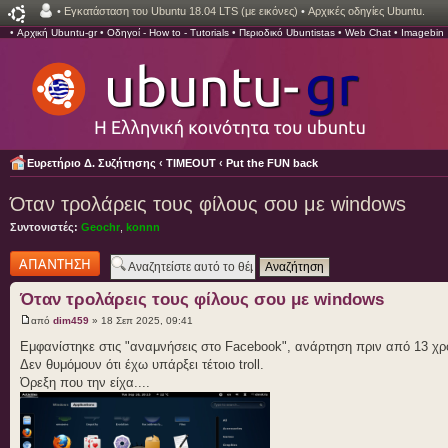
•
Εγκατάσταση του Ubuntu 18.04 LTS (με εικόνες)
•
Αρχικές οδηγίες Ubuntu.
•
Αρχική Ubuntu-gr
•
Οδηγοί - How to - Tutorials
•
Περιοδικό Ubuntistas
•
Web Chat
•
Imagebin
Ευρετήριο Δ. Συζήτησης
‹
TIMEOUT
‹
Put the FUN back
Όταν τρολάρεις τους φίλους σου με windows
Συντονιστές:
Geochr
,
konnn
Δημιουργία
απάντησης
Όταν τρολάρεις τους φίλους σου με windows
από
dim459
» 18 Σεπ 2025, 09:41
Εμφανίστηκε στις "αναμνήσεις στο Facebook", ανάρτηση πριν από 13 χρ
Δεν θυμόμουν ότι έχω υπάρξει τέτοιο troll.
Όρεξη που την είχα....