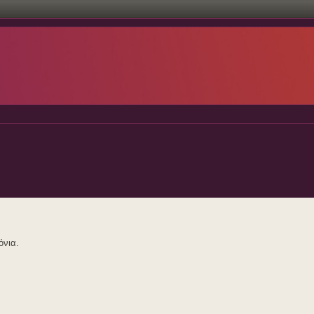
όνια.