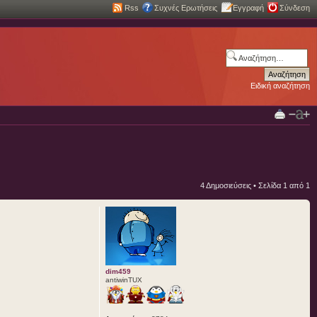
Rss
Συχνές Ερωτήσεις
Εγγραφή
Σύνδεση
Ειδική αναζήτηση
4 Δημοσιεύσεις • Σελίδα
1
από
1
dim459
antiwinTUX