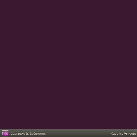
Ευρετήριο Δ. Συζήτησης
Κανόνες Λειτουργ