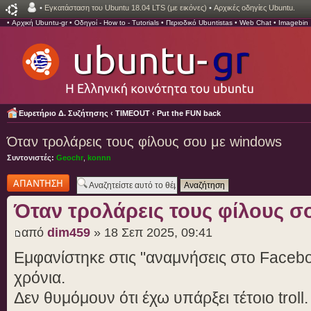
•
Εγκατάσταση του Ubuntu 18.04 LTS (με εικόνες)
•
Αρχικές οδηγίες Ubuntu.
•
Αρχική Ubuntu-gr
•
Οδηγοί - How to - Tutorials
•
Περιοδικό Ubuntistas
•
Web Chat
•
Imagebin
Ευρετήριο Δ. Συζήτησης
‹
TIMEOUT
‹
Put the FUN back
Όταν τρολάρεις τους φίλους σου με windows
Συντονιστές:
Geochr
,
konnn
Δημιουργία
απάντησης
Όταν τρολάρεις τους φίλους σ
από
dim459
» 18 Σεπ 2025, 09:41
Εμφανίστηκε στις "αναμνήσεις στο Faceb
χρόνια.
Δεν θυμόμουν ότι έχω υπάρξει τέτοιο troll.