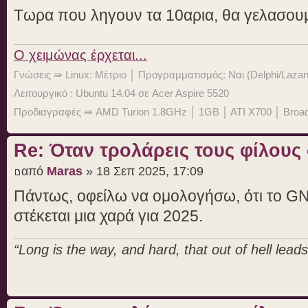
Τωρα που ληγουν τα 10αρια, θα γελασουμ
O χειμώνας έρχεται...
Γνώσεις ⇛ Linux: Μέτριο │ Προγραμματισμός: Ναι (Delphi/Lazar
Λειτουργικό : Ubuntu 14.04 σε Acer Aspire 5520
Προδιαγραφές ⇛ AMD Turion 1.8GHz │ 1GB │ ATI X700 │ Bro
Re: Όταν τρολάρεις τους φίλους
από
Maras
» 18 Σεπ 2025, 17:09
Πάντως, οφείλω να ομολογήσω, ότι το G
στέκεται μια χαρά για 2025.
“Long is the way, and hard, that out of hell leads 