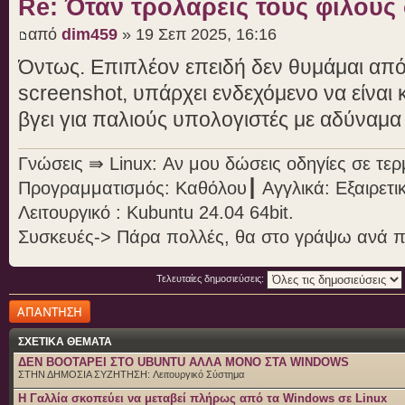
Re: Όταν τρολάρεις τους φίλους
από
dim459
» 19 Σεπ 2025, 16:16
Όντως. Επιπλέον επειδή δεν θυμάμαι από 
screenshot, υπάρχει ενδεχόμενο να είναι 
βγει για παλιούς υπολογιστές με αδύναμα
Γνώσεις ⇛ Linux: Αν μου δώσεις οδηγίες σε τε
Προγραμματισμός: Καθόλου┃ Αγγλικά: Εξαιρετι
Λειτουργικό : Kubuntu 24.04 64bit.
Συσκευές-> Πάρα πολλές, θα στο γράψω ανά 
Τελευταίες δημοσιεύσεις:
Δημιουργία
απάντησης
ΣΧΕΤΙΚΑ ΘΕΜΑΤΑ
ΔΕΝ BOOTAΡΕΙ ΣΤΟ UBUNTU ΑΛΛΑ ΜΟΝΟ ΣΤΑ WINDOWS
ΣΤΗΝ ΔΗΜΟΣΙΑ ΣΥΖΗΤΗΣΗ:
Λειτουργικό Σύστημα
H Γαλλία σκοπεύει να μεταβεί πλήρως από τα Windows σε Linux